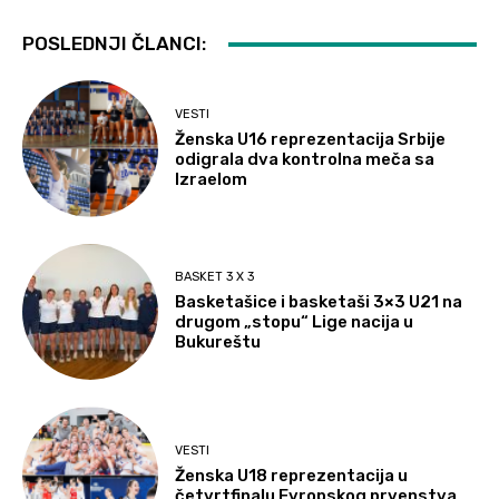
POSLEDNJI ČLANCI:
VESTI
Ženska U16 reprezentacija Srbije
odigrala dva kontrolna meča sa
Izraelom
BASKET 3 X 3
Basketašice i basketaši 3×3 U21 na
drugom „stopu“ Lige nacija u
Bukureštu
VESTI
Ženska U18 reprezentacija u
četvrtfinalu Evropskog prvenstva