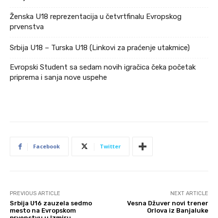
Ženska U18 reprezentacija u četvrtfinalu Evropskog
prvenstva
Srbija U18 – Turska U18 (Linkovi za praćenje utakmice)
Evropski Student sa sedam novih igračica čeka početak
priprema i sanja nove uspehe
Facebook
Twitter
PREVIOUS ARTICLE
NEXT ARTICLE
Srbija U16 zauzela sedmo
Vesna Džuver novi trener
mesto na Evropskom
Orlova iz Banjaluke
prvenstvu u Izmiru