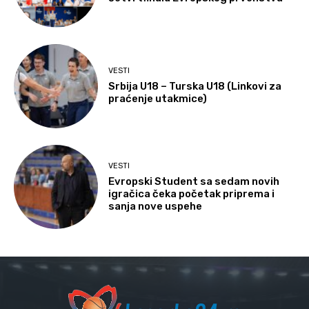
VESTI
Srbija U18 – Turska U18 (Linkovi za
praćenje utakmice)
VESTI
Evropski Student sa sedam novih
igračica čeka početak priprema i
sanja nove uspehe