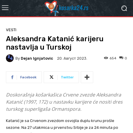
VESTI
Aleksandra Katanić karijeru
nastavlja u Turskoj
By
Dejan Ignjatovic
654
0
20. Август 2023.
Facebook
Twitter
Doskorašnja košarkašica Crvene zvezde Aleksandra
Katanić (1997, 172) u nastavku karijere će nositi dres
turskog superligaša Ormanspora.
Katanić je sa Crvenom zvezdom osvojila duplu krunu prošle
sezone. Na 27 utakmica u prvenstvu Srbije je za 24 minuta po