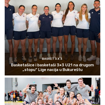
BASKET 3 X 3
Basketašice i basketaši 3×3 U21 na drugom
„stopu“ Lige nacija u Bukureštu