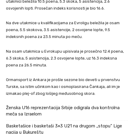
utakmici beležila 10.5 poena, 5.3 skoka, 5 asistencija, 2.6
osvojenih lopti. Prosečan indeks korisnosti je bio 16.6.
Na dve utakmice u kvalifikacijama za Evroligu beležila je osam
poena, 5.5 skokova, 3.5 asistencije, 2 osvojene lopte, 9.5
indeksnih poena za 23.5 minuta po meču.
Na osam utakmica u Evrokupu upisivala je prosečno 12.4 poena,
6.3 skoka, 5 asistencija, 2.3 osvojene lopte, uz 16.3 indeksna
poena za 26.5 minuta.
Ormansport iz Ankara je prošle sezone bio deveti u prvenstvu
Turske, sa istim učinkom kao i osmoplasirana Čankaja, ali im je
izmakao plej-of zbog lošijeg međusobnog skora.
Ženska U16 reprezentacija Srbije odigrala dva kontrolna
meča sa Izraelom
Basketašice i basketaši 3×3 U21 na drugom „stopu“ Lige
nacija u Bukureštu