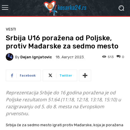
VESTI
Srbija U16 poražena od Poljske,
protiv Mađarske za sedmo mesto
By
Dejan Ignjatovic
513
0
18. Август 2023.
Facebook
Twitter
Reprezentacija Srbije do 16 godina poražena je od
Poljske rezultatom 51:64 (11:18, 12:18, 13:18, 15:10) u
razigravanju od 5. do 8. mesta na Evropskom
prvenstvu.
Srbija će za sedmo mesto igrati protiv Mađarske, koja je poražena