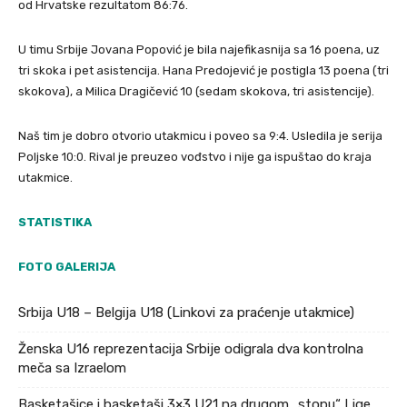
od Hrvatske rezultatom 86:76.
U timu Srbije Jovana Popović je bila najefikasnija sa 16 poena, uz
tri skoka i pet asistencija. Hana Predojević je postigla 13 poena (tri
skokova), a Milica Dragičević 10 (sedam skokova, tri asistencije).
Naš tim je dobro otvorio utakmicu i poveo sa 9:4. Usledila je serija
Poljske 10:0. Rival je preuzeo vođstvo i nije ga ispuštao do kraja
utakmice.
STATISTIKA
FOTO GALERIJA
Srbija U18 – Belgija U18 (Linkovi za praćenje utakmice)
Ženska U16 reprezentacija Srbije odigrala dva kontrolna
meča sa Izraelom
Basketašice i basketaši 3×3 U21 na drugom „stopu“ Lige