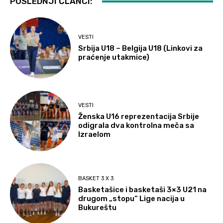
POSLEDNJI ČLANCI:
VESTI
Srbija U18 – Belgija U18 (Linkovi za
praćenje utakmice)
VESTI
Ženska U16 reprezentacija Srbije
odigrala dva kontrolna meča sa
Izraelom
BASKET 3 X 3
Basketašice i basketaši 3×3 U21 na
drugom „stopu“ Lige nacija u
Bukureštu