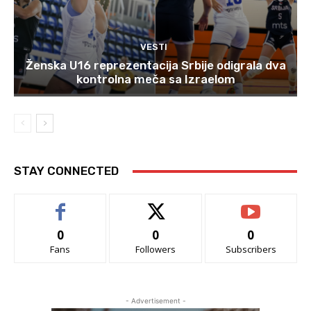
VESTI
Ženska U16 reprezentacija Srbije odigrala dva
kontrolna meča sa Izraelom
STAY CONNECTED
0
0
0
Fans
Followers
Subscribers
- Advertisement -