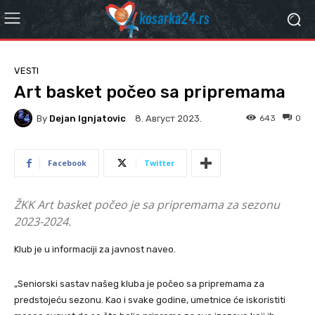
VESTI
Art basket počeo sa pripremama
By
Dejan Ignjatovic
643
0
8. Август 2023.
Facebook
Twitter
ŽKK Art basket počeo je sa pripremama za sezonu
2023-2024.
Klub je u informaciji za javnost naveo.
„Seniorski sastav našeg kluba je počeo sa pripremama za
predstojeću sezonu. Kao i svake godine, umetnice će iskoristiti