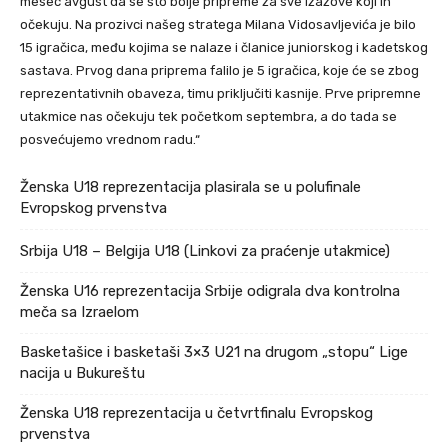
mesec avgust da se što bolje pripreme za sve izazove koji ih
očekuju. Na prozivci našeg stratega Milana Vidosavljevića je bilo
15 igračica, među kojima se nalaze i članice juniorskog i kadetskog
sastava. Prvog dana priprema falilo je 5 igračica, koje će se zbog
reprezentativnih obaveza, timu priključiti kasnije. Prve pripremne
utakmice nas očekuju tek početkom septembra, a do tada se
posvećujemo vrednom radu.“
Ženska U18 reprezentacija plasirala se u polufinale
Evropskog prvenstva
Srbija U18 – Belgija U18 (Linkovi za praćenje utakmice)
Ženska U16 reprezentacija Srbije odigrala dva kontrolna
meča sa Izraelom
Basketašice i basketaši 3×3 U21 na drugom „stopu“ Lige
nacija u Bukureštu
Ženska U18 reprezentacija u četvrtfinalu Evropskog
prvenstva