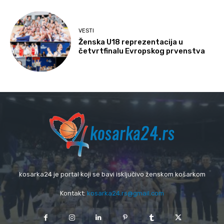
VESTI
Ženska U18 reprezentacija u
četvrtfinalu Evropskog prvenstva
kosarka24 je portal koji se bavi isključivo ženskom košarkom
Kontakt:
kosarka24.rs@gmail.com