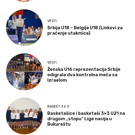
VESTI
Srbija U18 – Belgija U18 (Linkovi za
praćenje utakmice)
VESTI
Ženska U16 reprezentacija Srbije
odigrala dva kontrolna meča sa
Izraelom
BASKET 3 X 3
Basketašice i basketaši 3×3 U21 na
drugom „stopu“ Lige nacija u
Bukureštu