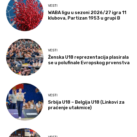
VESTI
WABA ligu u sezoni 2026/27 igra 11
klubova, Partizan 1953 u grupi B
VESTI
Ženska U18 reprezentacija plasirala
se u polufinale Evropskog prvenstva
VESTI
Srbija U18 – Belgija U18 (Linkovi za
praćenje utakmice)