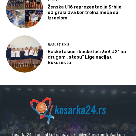
VESTI
Ženska U16 reprezentacija Srbije
odigrala dva kontrolna meča sa
Izraelom
BASKET 3 X 3
Basketašice i basketaši 3×3 U21 na
drugom „stopu“ Lige nacija u
Bukureštu
kosarka24 je portal koji se bavi isključivo ženskom košarkom