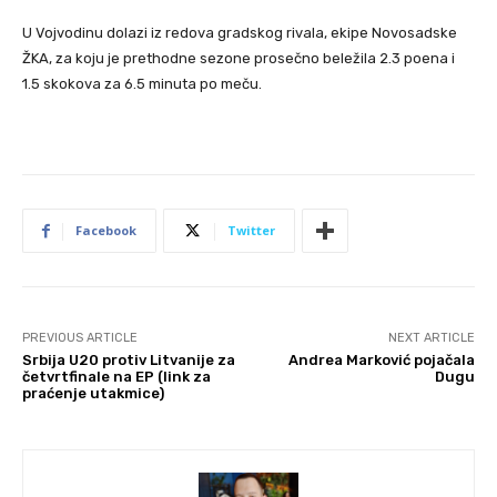
U Vojvodinu dolazi iz redova gradskog rivala, ekipe Novosadske
ŽKA, za koju je prethodne sezone prosečno beležila 2.3 poena i
1.5 skokova za 6.5 minuta po meču.
Facebook
Twitter
PREVIOUS ARTICLE
NEXT ARTICLE
Srbija U20 protiv Litvanije za
Andrea Marković pojačala
četvrtfinale na EP (link za
Dugu
praćenje utakmice)