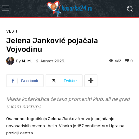
VESTI
Jelena Janković pojačala
Vojvodinu
By
M. M.
663
0
2. Август 2023.
Facebook
Twitter
Mlada košarkašica će tako promeniti klub, ali ne grad
u kom nastupa.
Osamnaestogodišnja Jelena Janković novo je pojačanje
novosadskih crveno- belih. Visoka je 187 centimetara i igra na
poziciji centra.