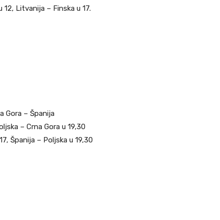
 12, Litvanija – Finska u 17.
na Gora – Španija
Poljska – Crna Gora u 19,30
17, Španija – Poljska u 19,30