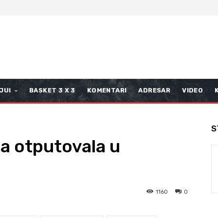
JUI
BASKET 3 X 3
KOMENTARI
ADRESAR
VIDEO
S
a otputovala u
1160
0