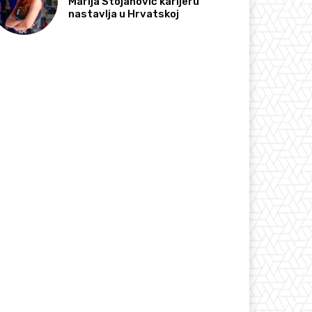
Marija Stojanović karijeru
nastavlja u Hrvatskoj