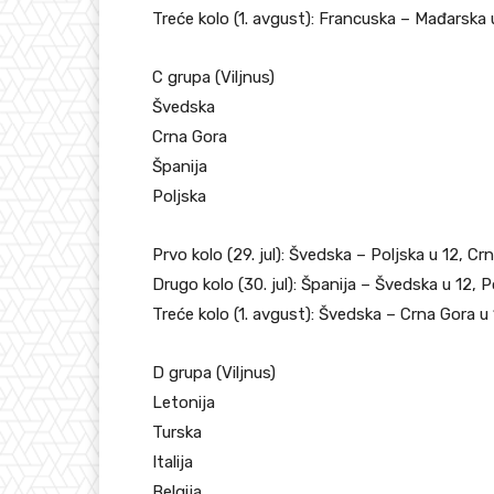
Treće kolo (1. avgust): Francuska – Mađarska u
C grupa (Viljnus)
Švedska
Crna Gora
Španija
Poljska
Prvo kolo (29. jul): Švedska – Poljska u 12, Cr
Drugo kolo (30. jul): Španija – Švedska u 12, 
Treće kolo (1. avgust): Švedska – Crna Gora u 
D grupa (Viljnus)
Letonija
Turska
Italija
Belgija