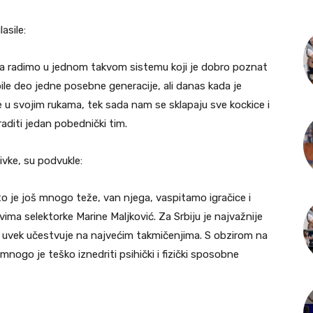
asile:
 da radimo u jednom takvom sistemu koji je dobro poznat
bile deo jedne posebne generacije, ali danas kada je
u svojim rukama, tek sada nam se sklapaju sve kockice i
raditi jedan pobednički tim.
ivke, su podvukle:
što je još mnogo teže, van njega, vaspitamo igračice i
vima selektorke Marine Maljković. Za Srbiju je najvažnije
a uvek učestvuje na najvećim takmičenjima. S obzirom na
nogo je teško iznedriti psihički i fizički sposobne