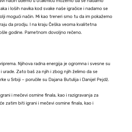
 pravi način uđemo u utakmicu možemo da se nadamo
šaka i loših navika kod svake naše igračice i nadamo se
bolji mogući način. Mi kao treneri smo tu da im pokažemo
ju da prodju. I na kraju Češka veoma kvalitetna
rošle godine. Pametnom dovoljno rečeno.
riprema. Njihova radna energija je ogromna i svesne su
i urade. Zato baš za njih i zbog njih želimo da se
 u Srbiji – poručile su Dajana Butulija i Danijel Pejdž.
grani i mečevi osmine finala, kao i razigravanja za
e zatim biti igrani i mečevi osmine finala, kao i