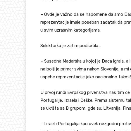
– Ovde je važno da se napomene da smo Daca
reprezentacije imale poseban zadatak da pra
u svim uzrasnim kategorijama.
Selektorka je zatim podsetila…
– Susedna Mađarska u kojoj je Daca igrala, a i
najbolji je primer svima nakon Slovenije, a mi 
uspehe reprezentacije jako nacionalno takmič
U prvoj rundi Evrpskog prvenstva naš tim će ig
Portugalije, Izraela i Češke. Prema sistemu ta
se ukršta sa B grupom, gde su: Litvanija, Fin
– Izrael i Portugalija kao uvek nezgodni proti