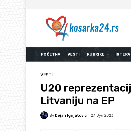
POČETNA
VESTI
RUBRIKE
INTERV
VESTI
U20 reprezentacij
Litvaniju na EP
By
Dejan Ignjatovic
27. Јул 2023.