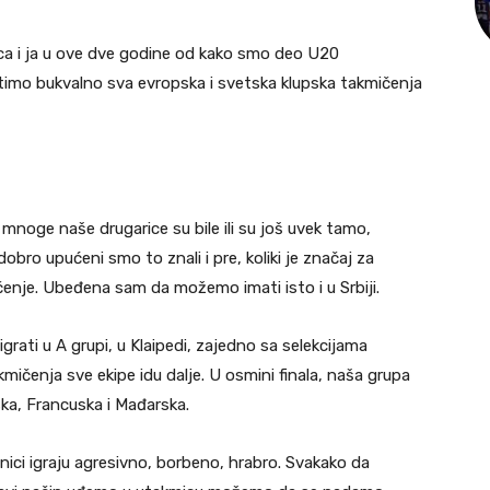
 i ja u ove dve godine od kako smo deo U20
timo bukvalno sva evropska i svetska klupska takmičenja
 mnoge naše drugarice su bile ili su još uvek tamo,
dobro upućeni smo to znali i pre, koliki je značaj za
enje. Ubeđena sam da možemo imati isto i u Srbiji.
rati u A grupi, u Klaipedi, zajedno sa selekcijama
kmičenja sve ekipe idu dalje. U osmini finala, naša grupa
ska, Francuska i Mađarska.
vnici igraju agresivno, borbeno, hrabro. Svakako da