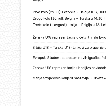
Prvo kolo (29. jul): Letonija – Belgija u 17, Turs
Drugo kolo (30. jul): Belgija – Turska u 14,30, I
Treće kolo (1. avgust): Italija – Belgija u 12, L
Ženska U18 reprezentacija u četvrtfinalu Ev
Srbija U18 – Turska U18 (Linkovi za praćenje 
Evropski Student sa sedam novih igračica če
Ženska U18 reprezentacija ubedljivo savladala
Marija Stojanović karijeru nastavlja u Hrvatsk