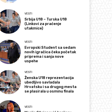
VESTI
Srbija U18 – Turska U18
(Linkovi za praćenje
utakmice)
VESTI
Evropski Student sa sedam
novih igračica čeka početak
priprema i sanja nove
uspehe
VESTI
Ženska U18 reprezentacija
ubedljivo savladala
Hrvatsku i sa drugog mesta
se plasirala u osminu finala
VESTI