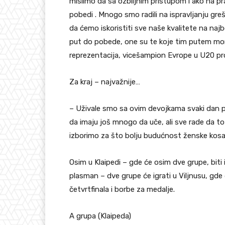
mislimo da sa ozbiljnim pristupom i ako na
pobedi . Mnogo smo radili na ispravljanju gre
da ćemo iskoristiti sve naše kvalitete na naj
put do pobede, one su te koje tim putem mora
reprezentacija, vicešampion Evrope u U20 p
Za kraj – najvažnije…
– Uživale smo sa ovim devojkama svaki dan p
da imaju još mnogo da uče, ali sve rade da to 
izborimo za što bolju budućnost ženske kosarke
Osim u Klaipedi – gde će osim dve grupe, biti i
plasman – dve grupe će igrati u Viljnusu, gde ć
četvrtfinala i borbe za medalje.
A grupa (Klaipeda)