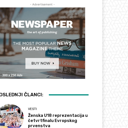
- Advertisement -
OSLEDNJI ČLANCI:
VESTI
Ženska U18 reprezentacija u
četvrtfinalu Evropskog
prvenstva