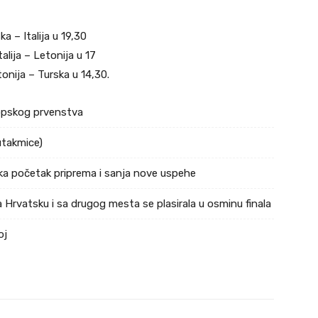
ka – Italija u 19,30
talija – Letonija u 17
etonija – Turska u 14,30.
ropskog prvenstva
utakmice)
ka početak priprema i sanja nove uspehe
 Hrvatsku i sa drugog mesta se plasirala u osminu finala
oj