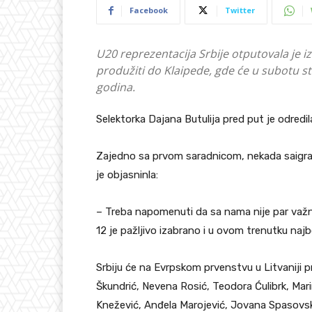
Facebook
Twitter
U20 reprezentacija Srbije otputovala je i
produžiti do Klaipede, gde će u subotu s
godina.
Selektorka Dajana Butulija pred put je odredila 
Zajedno sa prvom saradnicom, nekada saigrači
je objasninla:
– Treba napomenuti da sa nama nije par važn
12 je pažljivo izabrano i u ovom trenutku najb
Srbiju će na Evrpskom prvenstvu u Litvaniji p
Škundrić, Nevena Rosić, Teodora Ćulibrk, Marin
Knežević, Anđela Marojević, Jovana Spasovski