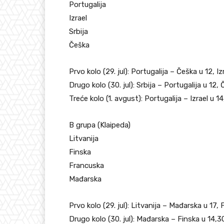
Portugalija
Izrael
Srbija
Češka
Prvo kolo (29. jul): Portugalija – Češka u 12, Iz
Drugo kolo (30. jul): Srbija – Portugalija u 12, 
Treće kolo (1. avgust): Portugalija – Izrael u 1
B grupa (Klaipeda)
Litvanija
Finska
Francuska
Mađarska
Prvo kolo (29. jul): Litvanija – Mađarska u 17,
Drugo kolo (30. jul): Mađarska – Finska u 14,30