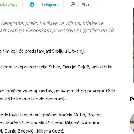
WhatsApp
Telegram
Viber
z Beograda, preko Varšave za Viljnus, odakle će
tartovati na Evropskom prvenstvu za igračice do 20
tim koji će predstavljati Srbiju u Litvaniji.
com iz reprezentacije Srbije, Danijel Pejdž, selektorka
ih igračica za ovaj sastav, uglavnom zbog povreda. Ovih
P
olje što imamo iz ovih generacija.
redstavljati sledeće igračice: Anđela Matić, Bojana
a Marčetić, Milica Matić, Ivona Miljanić, Katarina
, Dunja Zečević i Miljana Ćaćić.