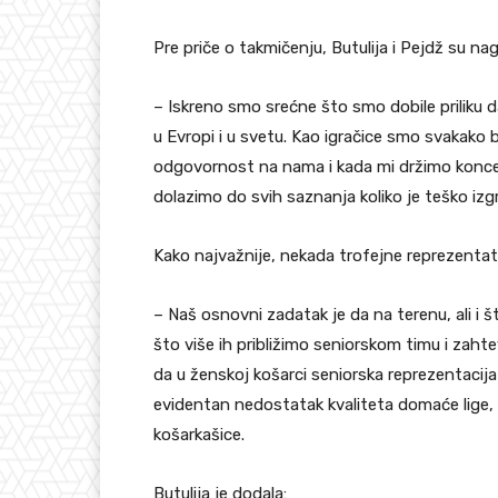
Pre priče o takmičenju, Butulija i Pejdž su nagl
– Iskreno smo srećne što smo dobile priliku
u Evropi i u svetu. Kao igračice smo svakako 
odgovornost na nama i kada mi držimo konce 
dolazimo do svih saznanja koliko je teško izg
Kako najvažnije, nekada trofejne reprezentat
– Naš osnovni zadatak je da na terenu, ali i 
što više ih približimo seniorskom timu i zahte
da u ženskoj košarci seniorska reprezentacij
evidentan nedostatak kvaliteta domaće lige, m
košarkašice.
Butulija je dodala: