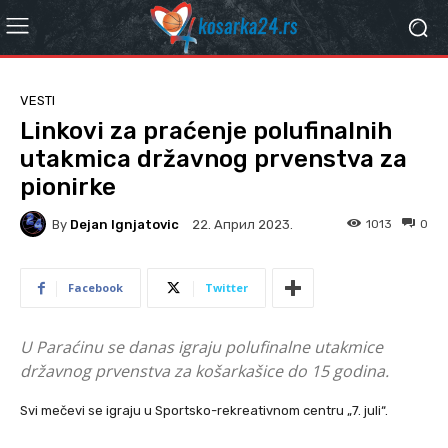
VESTI
Linkovi za praćenje polufinalnih
utakmica državnog prvenstva za
pionirke
By
Dejan Ignjatovic
1013
0
22. Април 2023.
Facebook
Twitter
U Paraćinu se danas igraju polufinalne utakmice
državnog prvenstva za košarkašice do 15 godina.
Svi mečevi se igraju u Sportsko-rekreativnom centru „7. juli“.