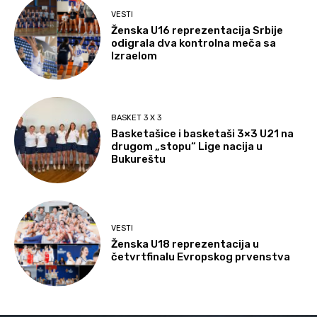
VESTI
Ženska U16 reprezentacija Srbije
odigrala dva kontrolna meča sa
Izraelom
BASKET 3 X 3
Basketašice i basketaši 3×3 U21 na
drugom „stopu“ Lige nacija u
Bukureštu
VESTI
Ženska U18 reprezentacija u
četvrtfinalu Evropskog prvenstva