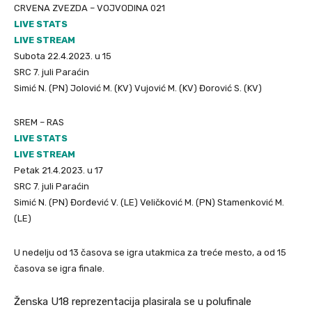
CRVENA ZVEZDA – VOJVODINA 021
LIVE STATS
LIVE STREAM
Subota 22.4.2023. u 15
SRC 7. juli Paraćin
Simić N. (PN) Jolović M. (KV) Vujović M. (KV) Đorović S. (KV)
SREM – RAS
LIVE STATS
LIVE STREAM
Petak 21.4.2023. u 17
SRC 7. juli Paraćin
Simić N. (PN) Đorđević V. (LE) Veličković M. (PN) Stamenković M.
(LE)
U nedelju od 13 časova se igra utakmica za treće mesto, a od 15
časova se igra finale.
Ženska U18 reprezentacija plasirala se u polufinale