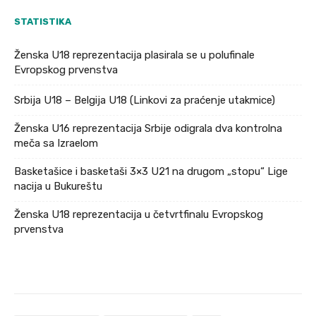
STATISTIKA
Ženska U18 reprezentacija plasirala se u polufinale
Evropskog prvenstva
Srbija U18 – Belgija U18 (Linkovi za praćenje utakmice)
Ženska U16 reprezentacija Srbije odigrala dva kontrolna
meča sa Izraelom
Basketašice i basketaši 3×3 U21 na drugom „stopu“ Lige
nacija u Bukureštu
Ženska U18 reprezentacija u četvrtfinalu Evropskog
prvenstva