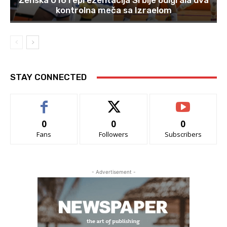
Ženska U16 reprezentacija Srbije odigrala dva
kontrolna meča sa Izraelom
STAY CONNECTED
0
0
0
Fans
Followers
Subscribers
- Advertisement -