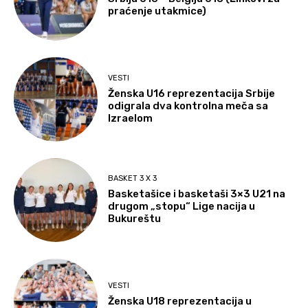
praćenje utakmice)
VESTI
Ženska U16 reprezentacija Srbije
odigrala dva kontrolna meča sa
Izraelom
BASKET 3 X 3
Basketašice i basketaši 3×3 U21 na
drugom „stopu“ Lige nacija u
Bukureštu
VESTI
Ženska U18 reprezentacija u