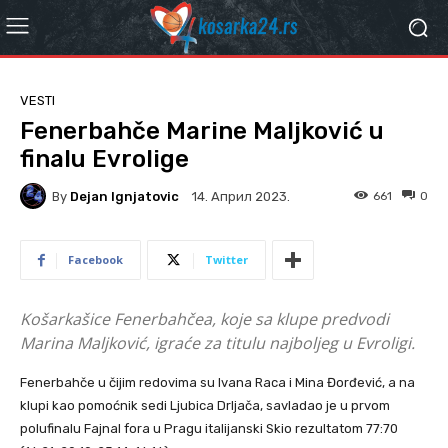
VESTI
Fenerbahče Marine Maljković u
finalu Evrolige
By
Dejan Ignjatovic
661
0
14. Април 2023.
Facebook
Twitter
Košarkašice Fenerbahčea, koje sa klupe predvodi
Marina Maljković, igraće za titulu najboljeg u Evroligi.
Fenerbahče u čijim redovima su Ivana Raca i Mina Đorđević, a na
klupi kao pomoćnik sedi Ljubica Drljača, savladao je u prvom
polufinalu Fajnal fora u Pragu italijanski Skio rezultatom 77:70