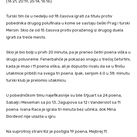
(16:21, 20:19, 25:14, 16:16).
Turski tim će u nedelju od 18 časova igrati za titulu protiv
pobednika drugog polufinala u kome se sastaju češki Prag i turski
Mersin. Skio će od 15 časova protiv poraženog iz drugog duela
igrati za treće mesto.
Skio je bio bolji u prvih 20 minuta, pa je preneo četiri poena viška u
drugo poluvreme. Fenerbahče je pokazao snagu u trećoj četvrtini,
kada je imao i 11 poena viška, ali je dopustio rivalu da se u finišu
utakmice približi na svega tri poena. Ipak, serijom 6:0 u 38. minutu
turski klub je prelomio utakmicu.
U pobedničkom timu najefikasnije su bile Stjuart sa 24 poena,
Sabalji i Meseman sa po 13, Jagupova sa 12 i Vanderslot sa 11
poena. Ivana Raca je igrala tri minuta bez učinka, dok Mina
Đorđević nije ulazila u igru.
Na suprotnoj strani Kiz je postigla 19 poena, Mejbrej 11.