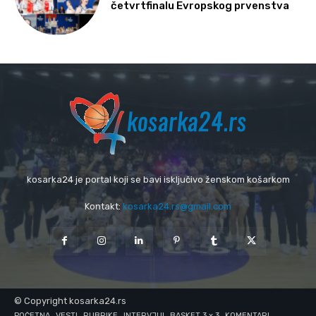
četvrtfinalu Evropskog prvenstva
kosarka24 je portal koji se bavi isključivo ženskom košarkom
Kontakt:
kosarka24.rs@gmail.com
© Copyright kosarka24.rs
POČETNA
VESTI
RUBRIKE
INTERVJUI
BASKET 3 x 3
KOMENTARI