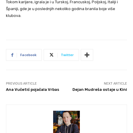
Tokom karijere, igrala je i u Turskoj, Francuskoj, Poljskoj, Italiji i
Španiji, gde je u poslednjih nekoliko godina branila boje više
klubova.
Facebook
Twitter
PREVIOUS ARTICLE
NEXT ARTICLE
Ana Vučetić pojačala Vrbas
Dejan Mudreša ostaje u Kini