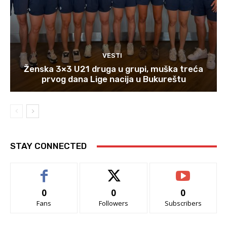
VESTI
Ženska 3×3 U21 druga u grupi, muška treća
prvog dana Lige nacija u Bukureštu
STAY CONNECTED
0
0
0
Fans
Followers
Subscribers