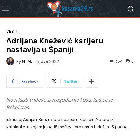
VESTI
Adrijana Knežević karijeru
nastavlja u Španiji
By
M. M.
654
0
8. Јул 2022.
Facebook
Twitter
Novi klub tridesetpetogodišnje košarkašice je
Rekoletas.
Iskusnoj Adrijani Knežević je poslednji klub bio Mataro iz
Katalonije, u kojem je na 15 mečeva prosečno beležila 15 poena.