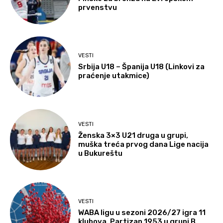
prvenstvu
VESTI
Srbija U18 – Španija U18 (Linkovi za
praćenje utakmice)
VESTI
Ženska 3×3 U21 druga u grupi,
muška treća prvog dana Lige nacija
u Bukureštu
VESTI
WABA ligu u sezoni 2026/27 igra 11
klubova, Partizan 1953 u grupi B