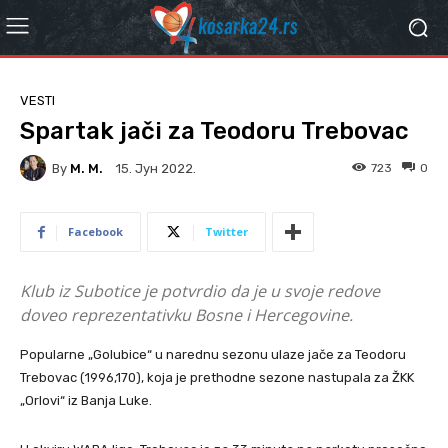
VESTI
Spartak jači za Teodoru Trebovac
By
M. M.
723
0
15. Јун 2022.
Facebook
Twitter
Klub iz Subotice je potvrdio da je u svoje redove
doveo reprezentativku Bosne i Hercegovine.
Popularne „Golubice“ u narednu sezonu ulaze jače za Teodoru
Trebovac (1996,170), koja je prethodne sezone nastupala za ŽKK
„Orlovi“ iz Banja Luke.