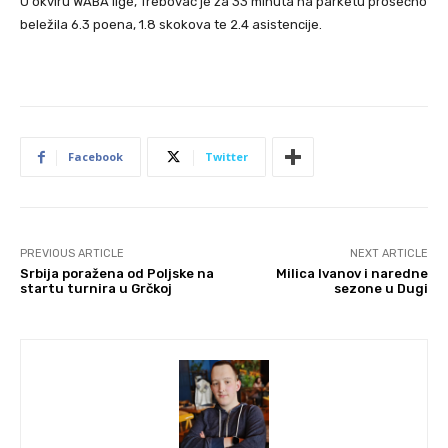
U okviru WABA lige, Trebovac je za 33 minuta na parketu prosečno
beležila 6.3 poena, 1.8 skokova te 2.4 asistencije.
Facebook
Twitter
PREVIOUS ARTICLE
NEXT ARTICLE
Srbija poražena od Poljske na
Milica Ivanov i naredne
startu turnira u Grčkoj
sezone u Dugi