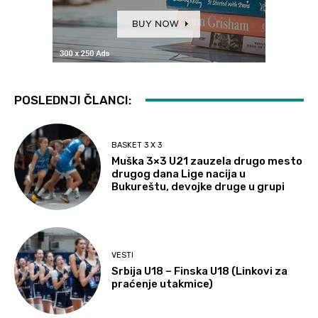
POSLEDNJI ČLANCI:
BASKET 3 X 3
Muška 3×3 U21 zauzela drugo mesto
drugog dana Lige nacija u
Bukureštu, devojke druge u grupi
VESTI
Srbija U18 – Finska U18 (Linkovi za
praćenje utakmice)