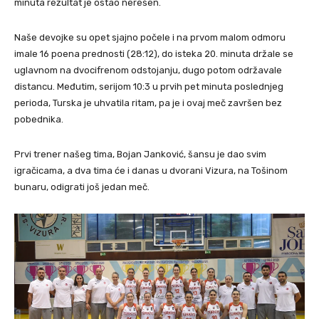
minuta rezultat je ostao nerešen.
Naše devojke su opet sjajno počele i na prvom malom odmoru
imale 16 poena prednosti (28:12), do isteka 20. minuta držale se
uglavnom na dvocifrenom odstojanju, dugo potom održavale
distancu. Međutim, serijom 10:3 u prvih pet minuta poslednjeg
perioda, Turska je uhvatila ritam, pa je i ovaj meč završen bez
pobednika.
Prvi trener našeg tima, Bojan Janković, šansu je dao svim
igračicama, a dva tima će i danas u dvorani Vizura, na Tošinom
bunaru, odigrati još jedan meč.