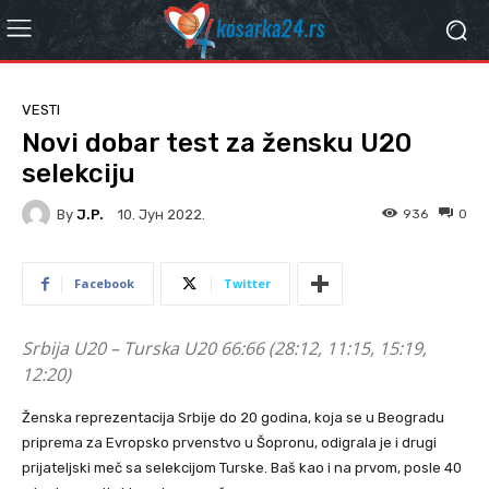
VESTI
Novi dobar test za žensku U20
selekciju
By
J.P.
936
0
10. Јун 2022.
Facebook
Twitter
Srbija U20 – Turska U20 66:66 (28:12, 11:15, 15:19,
12:20)
Ženska reprezentacija Srbije do 20 godina, koja se u Beogradu
priprema za Evropsko prvenstvo u Šopronu, odigrala je i drugi
prijateljski meč sa selekcijom Turske. Baš kao i na prvom, posle 40