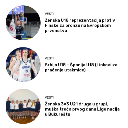
VESTI
Ženska U18 reprezentacija protiv
Finske za bronzu na Evropskom
prvenstvu
VESTI
Srbija U18 – Španija U18 (Linkovi za
praćenje utakmice)
VESTI
Ženska 3×3 U21 druga u grupi,
muška treća prvog dana Lige nacija
u Bukureštu