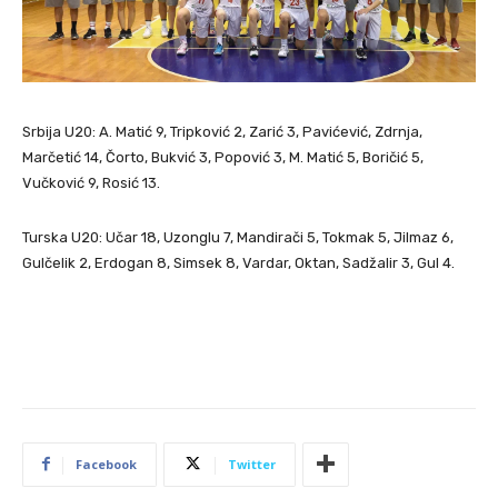
Srbija U20: A. Matić 9, Tripković 2, Zarić 3, Pavićević, Zdrnja,
Marčetić 14, Čorto, Bukvić 3, Popović 3, M. Matić 5, Boričić 5,
Vučković 9, Rosić 13.
Turska U20: Učar 18, Uzonglu 7, Mandirači 5, Tokmak 5, Jilmaz 6,
Gulčelik 2, Erdogan 8, Simsek 8, Vardar, Oktan, Sadžalir 3, Gul 4.
Facebook
Twitter