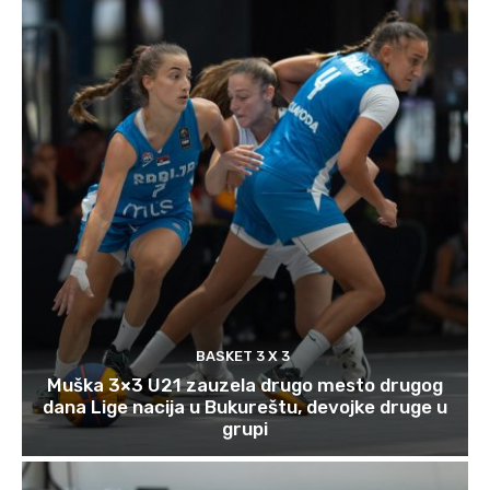
BASKET 3 X 3
Muška 3×3 U21 zauzela drugo mesto drugog
dana Lige nacija u Bukureštu, devojke druge u
grupi