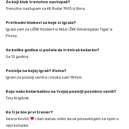
Za koji klub trenutno nastupaš?
Trenutno nastupam za KK Rudar 1903 iz Bora.
Prethodni klubovi za koje si igrala?
Igrala sam za UŽKK Student iz Niša i ŽKK Gimanzijalac Tigar iz
Pirota.
Sa koliko godina si počela da treniraš košarku?
Sa 12 godina.
Pozicija na kojoj igraš? Visina?
Igram na poziciji centra i visoka sam 189cm.
Koju našu košarkašicu na tvojoj poziciji posebno ceniš?
Tinu Krajišnik.
Ko ti je bio prvi trener?
Vesna Kovčić
I dan danas volim da se posavetujem sa njom u
vezi košarke.