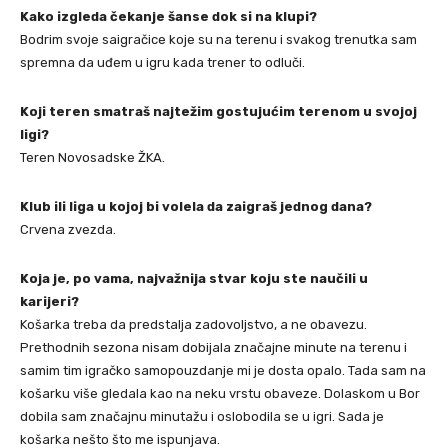
Kako izgleda čekanje šanse dok si na klupi?
Bodrim svoje saigračice koje su na terenu i svakog trenutka sam
spremna da uđem u igru kada trener to odluči.
Koji teren smatraš najtežim gostujućim terenom u svojoj
ligi?
Teren Novosadske ŽKA.
Klub ili liga u kojoj bi volela da zaigraš jednog dana?
Crvena zvezda.
Koja je, po vama, najvažnija stvar koju ste naučili u
karijeri?
Košarka treba da predstalja zadovoljstvo, a ne obavezu.
Prethodnih sezona nisam dobijala značajne minute na terenu i
samim tim igračko samopouzdanje mi je dosta opalo. Tada sam na
košarku više gledala kao na neku vrstu obaveze. Dolaskom u Bor
dobila sam značajnu minutažu i oslobodila se u igri. Sada je
košarka nešto što me ispunjava.