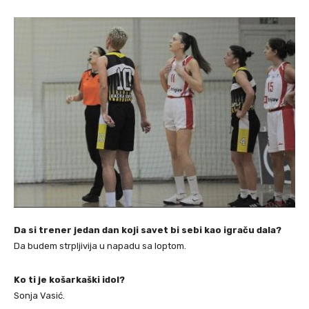
Da si trener jedan dan koji savet bi sebi kao igraču dala?
Da budem strpljivija u napadu sa loptom.
Ko ti je košarkaški idol?
Sonja Vasić.