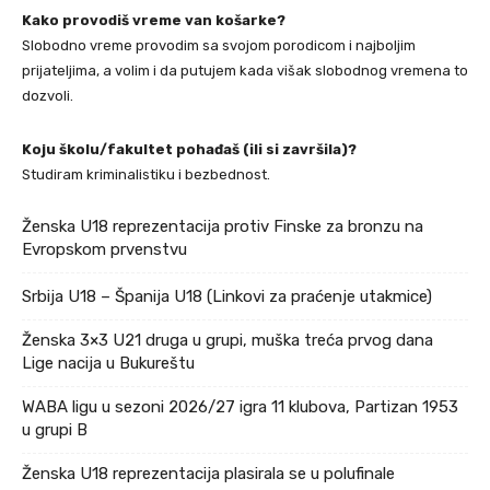
Kako provodiš vreme van košarke?
Slobodno vreme provodim sa svojom porodicom i najboljim
prijateljima, a volim i da putujem kada višak slobodnog vremena to
dozvoli.
Koju školu/fakultet pohađaš (ili si završila)?
Studiram kriminalistiku i bezbednost.
Ženska U18 reprezentacija protiv Finske za bronzu na
Evropskom prvenstvu
Srbija U18 – Španija U18 (Linkovi za praćenje utakmice)
Ženska 3×3 U21 druga u grupi, muška treća prvog dana
Lige nacija u Bukureštu
WABA ligu u sezoni 2026/27 igra 11 klubova, Partizan 1953
u grupi B
Ženska U18 reprezentacija plasirala se u polufinale