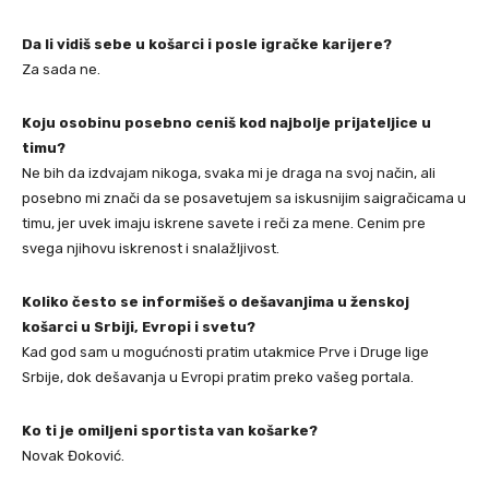
Da li vidiš sebe u košarci i posle igračke karijere?
Za sada ne.
Koju osobinu posebno ceniš kod najbolje prijateljice u
timu?
Ne bih da izdvajam nikoga, svaka mi je draga na svoj način, ali
posebno mi znači da se posavetujem sa iskusnijim saigračicama u
timu, jer uvek imaju iskrene savete i reči za mene. Cenim pre
svega njihovu iskrenost i snalažljivost.
Koliko često se informišeš o dešavanjima u ženskoj
košarci u Srbiji, Evropi i svetu?
Kad god sam u mogućnosti pratim utakmice Prve i Druge lige
Srbije, dok dešavanja u Evropi pratim preko vašeg portala.
Ko ti je omiljeni sportista van košarke?
Novak Đoković.