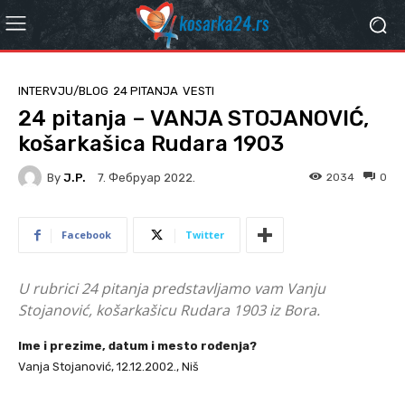
INTERVJU/BLOG
24 PITANJA
VESTI
24 pitanja – VANJA STOJANOVIĆ,
košarkašica Rudara 1903
By
J.P.
2034
0
7. Фебруар 2022.
Facebook
Twitter
U rubrici 24 pitanja predstavljamo vam Vanju
Stojanović, košarkašicu Rudara 1903 iz Bora.
Ime i prezime, datum i mesto rođenja?
Vanja Stojanović, 12.12.2002., Niš