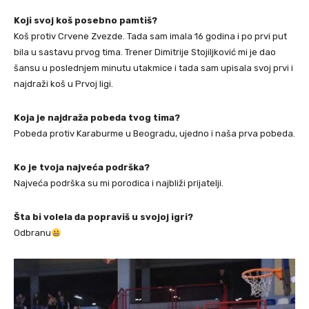
Koji svoj koš posebno pamtiš?
Koš protiv Crvene Zvezde. Tada sam imala 16 godina i po prvi put
bila u sastavu prvog tima. Trener Dimitrije Stojiljković mi je dao
šansu u poslednjem minutu utakmice i tada sam upisala svoj prvi i
najdraži koš u Prvoj ligi.
Koja je najdraža pobeda tvog tima?
Pobeda protiv Karaburme u Beogradu, ujedno i naša prva pobeda.
Ko je tvoja najveća podrška?
Najveća podrška su mi porodica i najbliži prijatelji.
Šta bi volela da popraviš u svojoj igri?
Odbranu