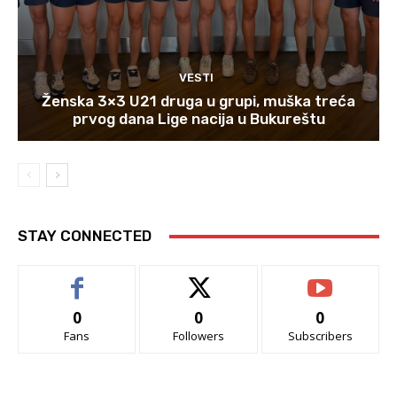
VESTI
Ženska 3×3 U21 druga u grupi, muška treća
prvog dana Lige nacija u Bukureštu
STAY CONNECTED
0
0
0
Fans
Followers
Subscribers