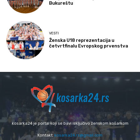
Bukureštu
VESTI
Ženska U18 reprezentacija u
četvrtfinalu Evropskog prvenstva
kosarka24 je portal koji se bavi isključivo ženskom košarkom
Kontakt:
kosarka24.rs@gmail.com