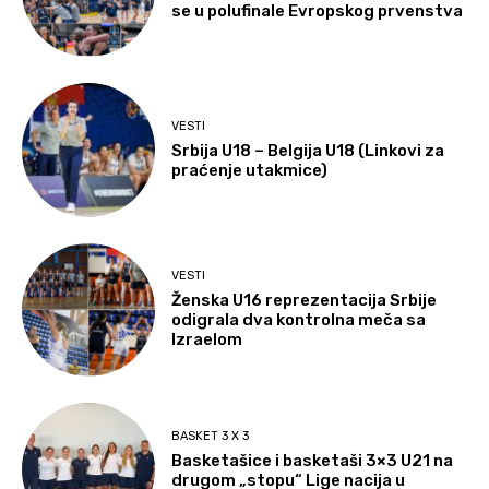
se u polufinale Evropskog prvenstva
VESTI
Srbija U18 – Belgija U18 (Linkovi za
praćenje utakmice)
VESTI
Ženska U16 reprezentacija Srbije
odigrala dva kontrolna meča sa
Izraelom
BASKET 3 X 3
Basketašice i basketaši 3×3 U21 na
drugom „stopu“ Lige nacija u