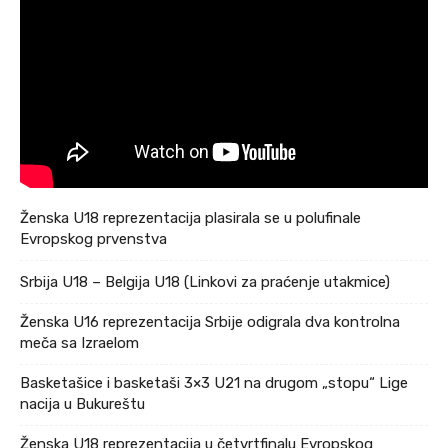
Ženska U18 reprezentacija plasirala se u polufinale
Evropskog prvenstva
Srbija U18 – Belgija U18 (Linkovi za praćenje utakmice)
Ženska U16 reprezentacija Srbije odigrala dva kontrolna
meča sa Izraelom
Basketašice i basketaši 3×3 U21 na drugom „stopu“ Lige
nacija u Bukureštu
Ženska U18 reprezentacija u četvrtfinalu Evropskog