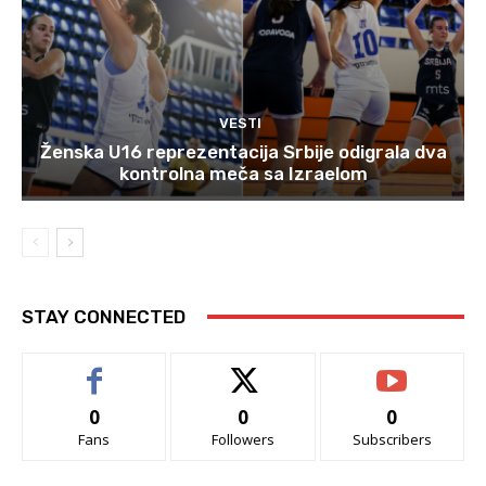
VESTI
Ženska U16 reprezentacija Srbije odigrala dva
kontrolna meča sa Izraelom
STAY CONNECTED
0
0
0
Fans
Followers
Subscribers