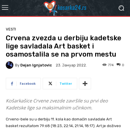
VESTI
Crvena zvezda u derbiju kadetske
lige savladala Art basket i
osamostalila se na prvom mestu
By
Dejan Ignjatovic
774
0
23. Јануар 2022.
Facebook
Twitter
Košarkašice Crvene zvezde završile su prvi deo
Kadetske lige sa maksimalnim učinkom.
Crveno-bele su u derbiju 11. kola kao domaćin savladale Art
basket rezultatom 79:68 (18:23, 22:14, 21:14, 18:17). Art je doživeo