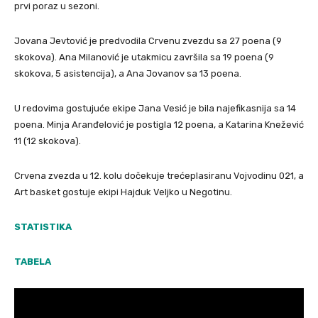
prvi poraz u sezoni.
Jovana Jevtović je predvodila Crvenu zvezdu sa 27 poena (9
skokova). Ana Milanović je utakmicu završila sa 19 poena (9
skokova, 5 asistencija), a Ana Jovanov sa 13 poena.
U redovima gostujuće ekipe Jana Vesić je bila najefikasnija sa 14
poena. Minja Aranđelović je postigla 12 poena, a Katarina Knežević
11 (12 skokova).
Crvena zvezda u 12. kolu dočekuje trećeplasiranu Vojvodinu 021, a
Art basket gostuje ekipi Hajduk Veljko u Negotinu.
STATISTIKA
TABELA