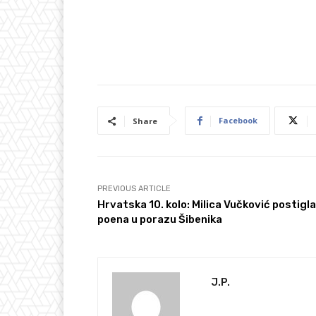
Facebook
Share
PREVIOUS ARTICLE
Hrvatska 10. kolo: Milica Vučković postigla
poena u porazu Šibenika
J.P.