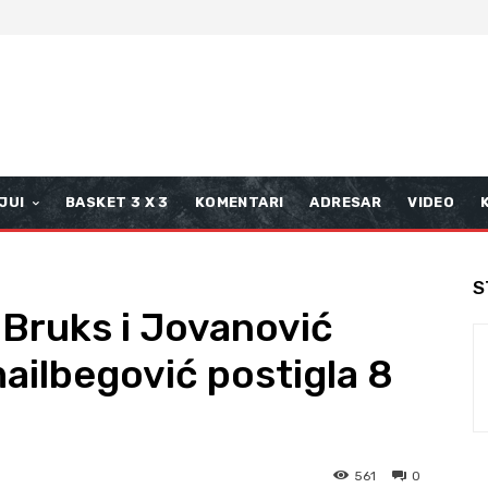
JUI
BASKET 3 X 3
KOMENTARI
ADRESAR
VIDEO
S
 Bruks i Jovanović
mailbegović postigla 8
561
0