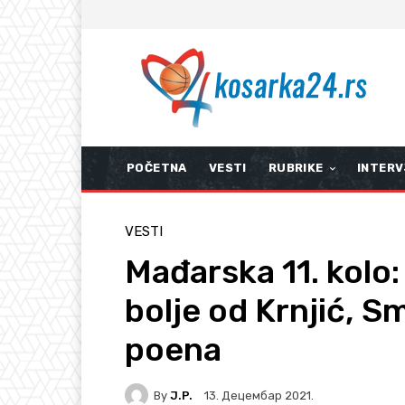
POČETNA
VESTI
RUBRIKE
INTERV
VESTI
Mađarska 11. kolo:
bolje od Krnjić, S
poena
By
J.P.
13. Децембар 2021.