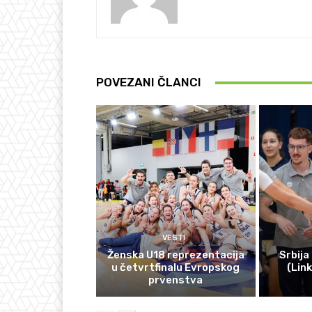
POVEZANI ČLANCI
VESTI
Ženska U18 reprezentacija
Srbija
u četvrtfinalu Evropskog
(Lin
prvenstva