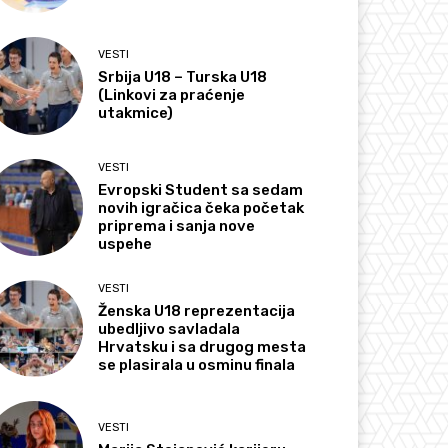
VESTI
Srbija U18 – Turska U18
(Linkovi za praćenje
utakmice)
VESTI
Evropski Student sa sedam
novih igračica čeka početak
priprema i sanja nove
uspehe
VESTI
Ženska U18 reprezentacija
ubedljivo savladala
Hrvatsku i sa drugog mesta
se plasirala u osminu finala
VESTI