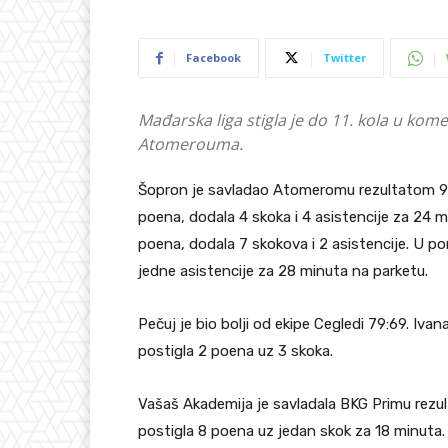
Facebook
Twitter
Mađarska liga stigla je do 11. kola u kom
Atomerouma.
Šopron je savladao Atomeromu rezultatom 90:
poena, dodala 4 skoka i 4 asistencije za 24 
poena, dodala 7 skokova i 2 asistencije. U por
jedne asistencije za 28 minuta na parketu.
Pečuj je bio bolji od ekipe Cegledi 79:69. Ivan
postigla 2 poena uz 3 skoka.
Vašaš Akademija je savladala BKG Primu rezul
postigla 8 poena uz jedan skok za 18 minuta.