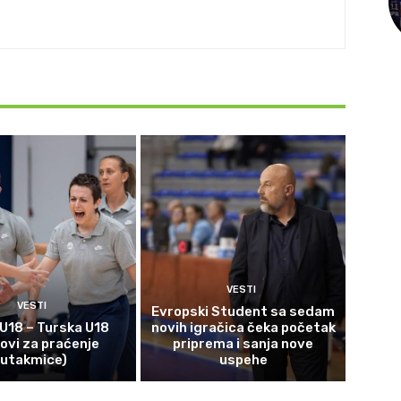
VESTI
VESTI
Evropski Student sa sedam
 U18 – Turska U18
novih igračica čeka početak
kovi za praćenje
priprema i sanja nove
utakmice)
uspehe