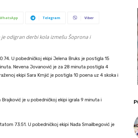
WhatsApp
Telegram
Viber
e je odigran derbi kola izmešu Šoprona i
74. U pobedničkoj ekipi Jelena Bruks je postigla 15
minuta. Nevena Jovanović je za 28 minuta postigla 4
aženoj ekipi Sara Krnjić je postigla 10 poena uz 4 skoka i
a Brajković je u pobedničkoj ekipi igrala 9 minuta i
P
tatom 73:51. U pobedničkoj ekipi Nađa Smailbegović je