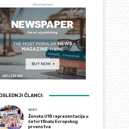
- Advertisement -
OSLEDNJI ČLANCI:
VESTI
Ženska U18 reprezentacija u
četvrtfinalu Evropskog
prvenstva