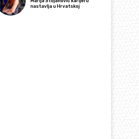
Marija Stojanović karijeru
nastavlja u Hrvatskoj