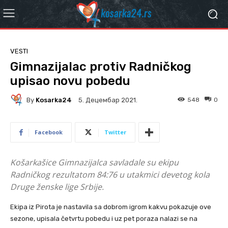
VESTI
Gimnazijalac protiv Radničkog
upisao novu pobedu
By
Kosarka24
548
0
5. Децембар 2021.
Facebook
Twitter
Košarkašice Gimnazijalca savladale su ekipu
Radničkog rezultatom 84:76 u utakmici devetog kola
Druge ženske lige Srbije.
Ekipa iz Pirota je nastavila sa dobrom igrom kakvu pokazuje ove
sezone, upisala četvrtu pobedu i uz pet poraza nalazi se na