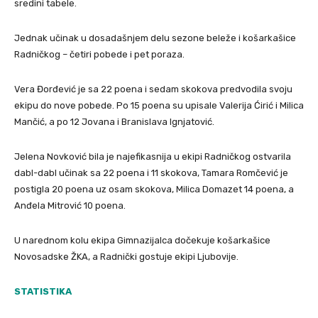
sredini tabele.
Jednak učinak u dosadašnjem delu sezone beleže i košarkašice
Radničkog – četiri pobede i pet poraza.
Vera Đorđević je sa 22 poena i sedam skokova predvodila svoju
ekipu do nove pobede. Po 15 poena su upisale Valerija Ćirić i Milica
Mančić, a po 12 Jovana i Branislava Ignjatović.
Jelena Novković bila je najefikasnija u ekipi Radničkog ostvarila
dabl-dabl učinak sa 22 poena i 11 skokova, Tamara Romčević je
postigla 20 poena uz osam skokova, Milica Domazet 14 poena, a
Anđela Mitrović 10 poena.
U narednom kolu ekipa Gimnazijalca dočekuje košarkašice
Novosadske ŽKA, a Radnički gostuje ekipi Ljubovije.
STATISTIKA