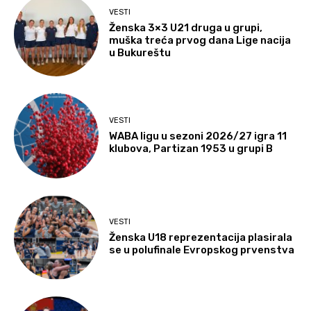
VESTI
Ženska 3×3 U21 druga u grupi,
muška treća prvog dana Lige nacija
u Bukureštu
VESTI
WABA ligu u sezoni 2026/27 igra 11
klubova, Partizan 1953 u grupi B
VESTI
Ženska U18 reprezentacija plasirala
se u polufinale Evropskog prvenstva