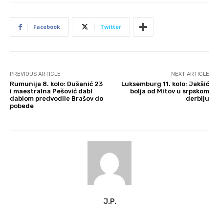
Facebook
Twitter
PREVIOUS ARTICLE
NEXT ARTICLE
Rumunija 8. kolo: Dušanić 23
Luksemburg 11. kolo: Jakšić
i maestralna Pešović dabl
bolja od Mitov u srpskom
dablom predvodile Brašov do
derbiju
pobede
J.P.