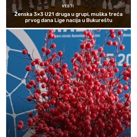
VESTI
Ženska 3×3 U21 druga u grupi, muška treća
prvog dana Lige nacija u Bukureštu