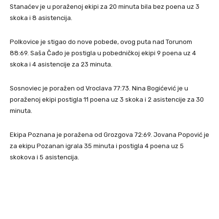
Stanaćev je u poraženoj ekipi za 20 minuta bila bez poena uz 3
skoka i 8 asistencija.
Polkovice je stigao do nove pobede, ovog puta nad Torunom
88:69. Saša Čađo je postigla u pobedničkoj ekipi 9 poena uz 4
skoka i 4 asistencije za 23 minuta.
Sosnoviec je poražen od Vroclava 77:73. Nina Bogićević je u
poraženoj ekipi postigla 11 poena uz 3 skoka i 2 asistencije za 30
minuta.
Ekipa Poznana je poražena od Grozgova 72:69. Jovana Popović je
za ekipu Pozanan igrala 35 minuta i postigla 4 poena uz 5
skokova i 5 asistencija.