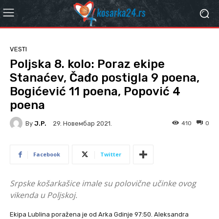
VESTI
Poljska 8. kolo: Poraz ekipe
Stanaćev, Čađo postigla 9 poena,
Bogićević 11 poena, Popović 4
poena
By
J.P.
410
0
29. Новембар 2021.
Facebook
Twitter
Srpske košarkašice imale su polovične učinke ovog
vikenda u Poljskoj.
Ekipa Lublina poražena je od Arka Gdinje 97:50. Aleksandra