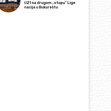
U21 na drugom „stopu“ Lige
nacija u Bukureštu