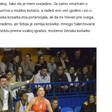
nskoj, tako da je meni svejedno. Ja samo smatram s
tva u muškoj košarci, a radeći evo već godinu i po u
a kosarka ima potencijala, ali da mi treneri pre svega,
radimo, jer Srbija je zemlja košarke, mnogo talentovane
nošću prema svakoj igračici, možemo žensku košarku