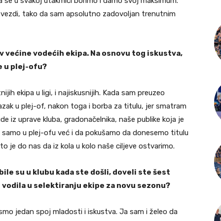
da se u svakoj utakmici borimo i damo svoj maksimum.
 Zvezdi, tako da sam apsolutno zadovoljan trenutnim
iv većine vodećih ekipa. Na osnovu tog iskustva,
 u plej-ofu?
jih ekipa u ligi, i najiskusnijih. Kada sam preuzeo
lazak u plej-of, nakon toga i borba za titulu, jer smatram
jude iz uprave kluba, gradonačelnika, naše publike koja je
ne samo u plej-ofu već i da pokušamo da donesemo titulu
što je do nas da iz kola u kolo naše ciljeve ostvarimo.
bile su u klubu kada ste došli, doveli ste šest
e vodila u selektiranju ekipe za novu sezonu?
 smo jedan spoj mladosti i iskustva. Ja sam i želeo da