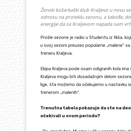
Ženski košarkaški klub Kraljevo u novu 
odnosu na proteklu sezonu, a takođe, dov
energije da sa Kraljevom napada sam vrh t
Prošle sezone je radio u Studentu iz Niša, ko
u ovoj sezoni preuzeo popularne „malene“ sa k
treneru Kraljeva.
Ekipa Kraljeva posle osam odigranih kola ima 
Kraljeva mogu biti dosadašnjim delom sezone
lige, šta možemo da očekujemo u nastavku is
trenerom „malenih“.
Trenutna tabela pokazuje da ste na deobi
očekivali u ovom periodu?