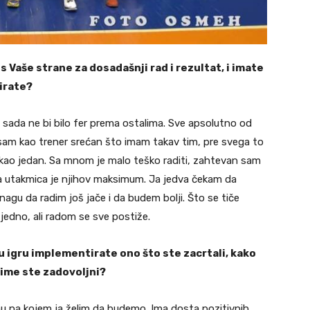
s Vaše strane za dosadašnji rad i rezultat, i imate
nirate?
 sada ne bi bilo fer prema ostalima. Sve apsolutno od
 sam kao trener srećan što imam takav tim, pre svega to
mo kao jedan. Sa mnom je malo teško raditi, zahtevan sam
aka utakmica je njihov maksimum. Ja jedva čekam da
nagu da radim još jače i da budem bolji. Što se tiče
 jedno, ali radom se sve postiže.
u igru implementirate ono što ste zacrtali, kako
čime ste zadovoljni?
 na kojem ja želim da budemo. Ima dosta pozitivnih