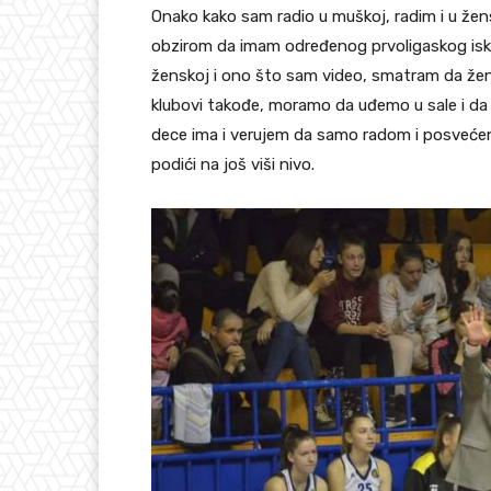
Onako kako sam radio u muškoj, radim i u že
obzirom da imam određenog prvoligaskog iskus
ženskoj i ono što sam video, smatram da žensk
klubovi takođe, moramo da uđemo u sale i da 
dece ima i verujem da samo radom i posveće
podići na još viši nivo.