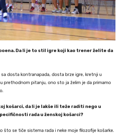
oena. Da li je to stil igre koji kao trener želite da
am, sa dosta kontranapada, dosta brze igre, kretnji u
 u prethodnom pitanju, ono sto ja želim je da primamo
o.
košarci, da li je lakše ili teže raditi nego u
specifičnosti rada u ženskoj košarci?
 što se tiče sistema rada i neke moje filozofije košarke.