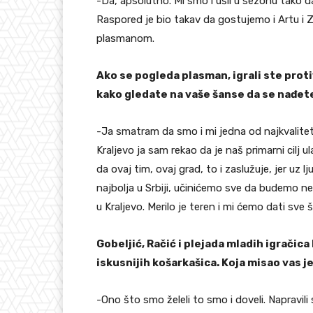
-Da, apsolutno. Mi smo i ušli u sezonu tako 
Raspored je bio takav da gostujemo i Artu i
plasmanom.
Ako se pogleda plasman, igrali ste prot
kako gledate na vaše šanse da se nađete
-Ja smatram da smo i mi jedna od najkvalitetni
Kraljevo ja sam rekao da je naš primarni cilj u
da ovaj tim, ovaj grad, to i zaslužuje, jer uz l
najbolja u Srbiji, učinićemo sve da budemo 
u Kraljevo. Merilo je teren i mi ćemo dati sve 
Gobeljić, Račić i plejada mladih igračica 
iskusnijih košarkašica. Koja misao vas j
-Ono što smo želeli to smo i doveli. Napravili