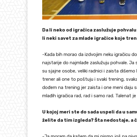
Da li neko od igračica zaslužuje pohvalu 
li neki savet za mlade igračice koje tre
-Kada bih morao da izdvojim neku igračicu do
najstarije do najmlađe zaslužuju pohvale. Ja
su sjajne osobe, veliki radnici i zaista diše
trener ali one to poštuju i svaki trening, sv
dođem na trening jer zaista i one meni daju s
mlađih igračica rad, rad i samo rad. Talenat je
U kojoj meri ste do sada uspeli da u sam
želite da tim izgleda? Šta nedostaje, a 
-Ja moram da kažem da mi nismo još na nivou