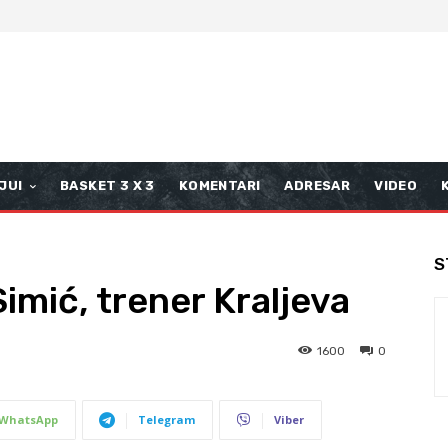
JUI
BASKET 3 X 3
KOMENTARI
ADRESAR
VIDEO
S
imić, trener Kraljeva
1600
0
WhatsApp
Telegram
Viber