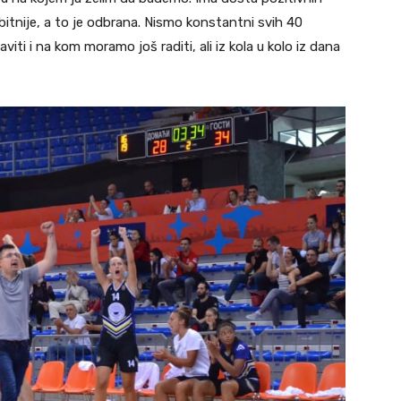
bitnije, a to je odbrana. Nismo konstantni svih 40
iti i na kom moramo još raditi, ali iz kola u kolo iz dana