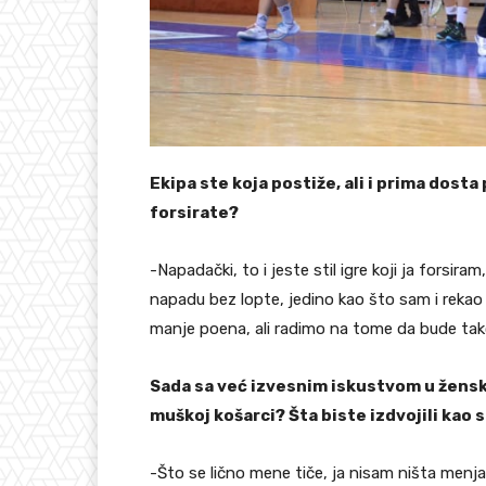
Ekipa ste koja postiže, ali i prima dosta p
forsirate?
-Napadački, to i jeste stil igre koji ja forsir
napadu bez lopte, jedino kao što sam i rekao
manje poena, ali radimo na tome da bude tak
Sada sa već izvesnim iskustvom u ženskoj 
muškoj košarci? Šta biste izdvojili kao 
-Što se lično mene tiče, ja nisam ništa menjao