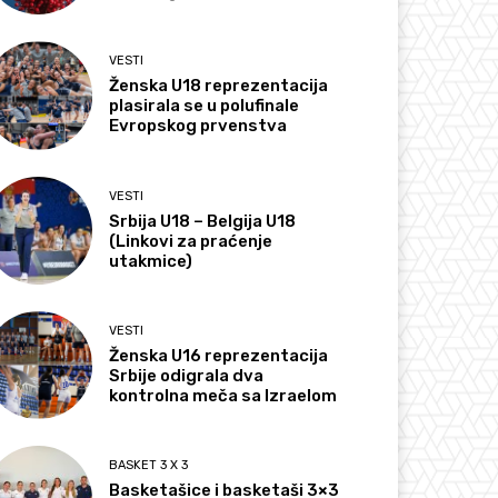
VESTI
Ženska U18 reprezentacija
plasirala se u polufinale
Evropskog prvenstva
VESTI
Srbija U18 – Belgija U18
(Linkovi za praćenje
utakmice)
VESTI
Ženska U16 reprezentacija
Srbije odigrala dva
kontrolna meča sa Izraelom
BASKET 3 X 3
Basketašice i basketaši 3×3