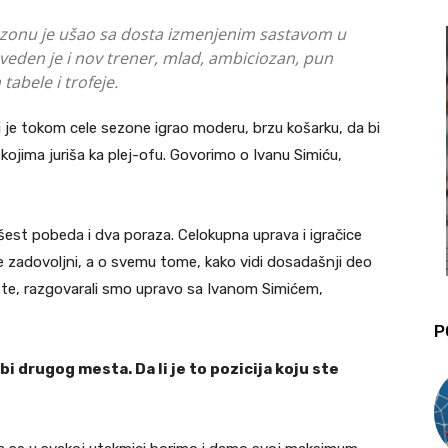
sezonu je ušao sa dosta izmenjenim sastavom u
eden je i nov trener, mlad, ambiciozan, pun
abele i trofeje.
ji je tokom cele sezone igrao moderu, brzu košarku, da bi
ojima juriša ka plej-ofu. Govorimo o Ivanu Simiću,
šest pobeda i dva poraza. Celokupna uprava i igračice
 zadovoljni, a o svemu tome, kako vidi dosadašnji deo
te, razgovarali smo upravo sa Ivanom Simićem,
P
 drugog mesta. Da li je to pozicija koju ste