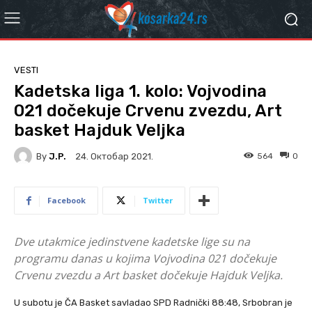
VESTI
Kadetska liga 1. kolo: Vojvodina
021 dočekuje Crvenu zvezdu, Art
basket Hajduk Veljka
By
J.P.
564
0
24. Октобар 2021.
Facebook
Twitter
Dve utakmice jedinstvene kadetske lige su na
programu danas u kojima Vojvodina 021 dočekuje
Crvenu zvezdu a Art basket dočekuje Hajduk Veljka.
U subotu je ČA Basket savladao SPD Radnički 88:48, Srbobran je