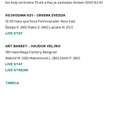
bio bolji od Srema 75:64 a Ras je savladao Sistem 2000 82:41.
VOJVODINA 021 – CRVENA ZVEZDA
12:30 Hala sportova Petrovaradin, Novi Sad
Šešlija G. (NS) Rakić S. (NS) Lazukić N. (FU)
LIVE STAT
ART BASKET – HAJDUK VELJKO
14h Hala Mega Factory, Beograd
Aleksić M. (OB) Maksimović L. (BG) Dimić P. (BG)
LIVE STAT
LIVE STREAM
TABELA