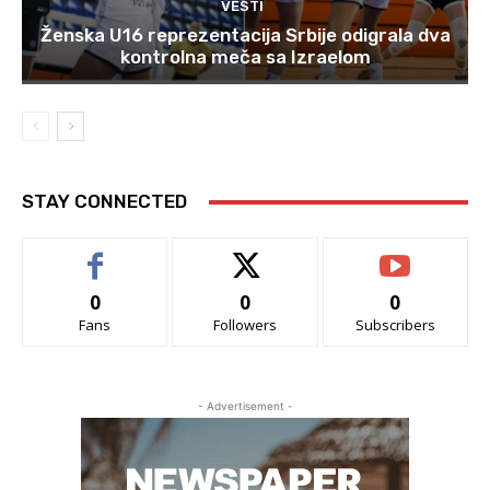
VESTI
Ženska U16 reprezentacija Srbije odigrala dva
kontrolna meča sa Izraelom
STAY CONNECTED
0
0
0
Fans
Followers
Subscribers
- Advertisement -