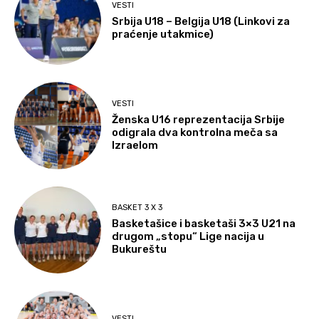
VESTI
Srbija U18 – Belgija U18 (Linkovi za
praćenje utakmice)
VESTI
Ženska U16 reprezentacija Srbije
odigrala dva kontrolna meča sa
Izraelom
BASKET 3 X 3
Basketašice i basketaši 3×3 U21 na
drugom „stopu“ Lige nacija u
Bukureštu
VESTI