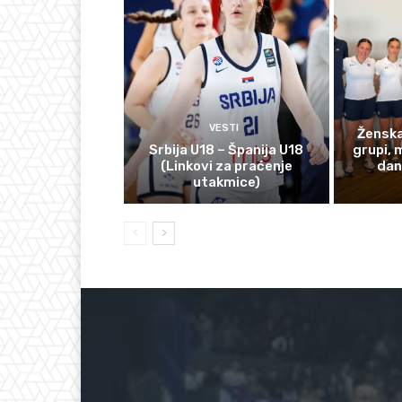
VESTI
Ženska
Srbija U18 – Španija U18
grupi, 
(Linkovi za praćenje
dan
utakmice)