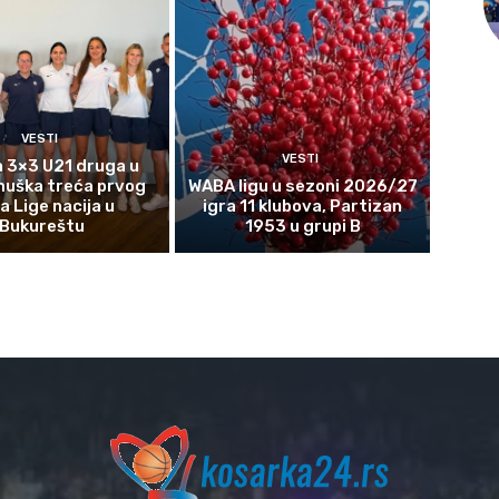
VESTI
VESTI
 3×3 U21 druga u
muška treća prvog
WABA ligu u sezoni 2026/27
a Lige nacija u
igra 11 klubova, Partizan
Bukureštu
1953 u grupi B