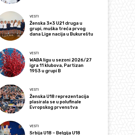
VESTI
Ženska 3×3 U21 druga u
grupi, muška treća prvog
dana Lige nacija u Bukureštu
VESTI
WABA ligu u sezoni 2026/27
igra 11 klubova, Partizan
1953 u grupi B
VESTI
Ženska U18 reprezentacija
plasirala se u polufinale
Evropskog prvenstva
VESTI
Srbija U18 – Belgija U18