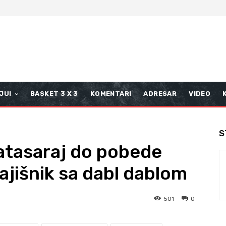
JUI
BASKET 3 X 3
KOMENTARI
ADRESAR
VIDEO
S
latasaraj do pobede
ajišnik sa dabl dablom
501
0