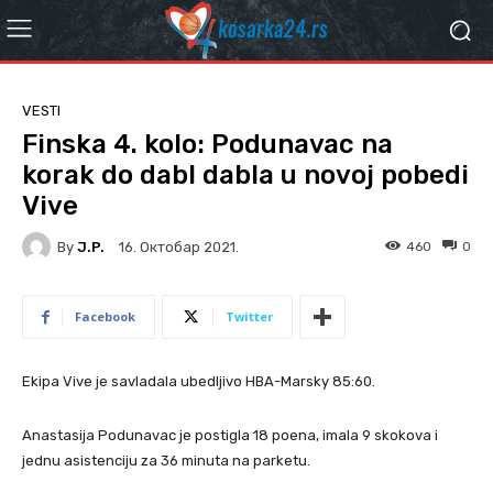
VESTI
Finska 4. kolo: Podunavac na
korak do dabl dabla u novoj pobedi
Vive
By
J.P.
460
0
16. Октобар 2021.
Facebook
Twitter
Ekipa Vive je savladala ubedljivo HBA-Marsky 85:60.
Anastasija Podunavac je postigla 18 poena, imala 9 skokova i
jednu asistenciju za 36 minuta na parketu.