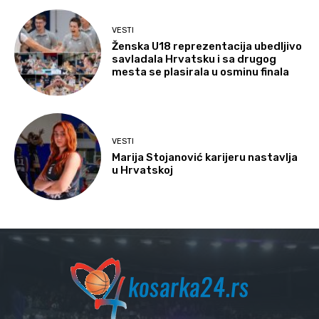
VESTI
Ženska U18 reprezentacija ubedljivo
savladala Hrvatsku i sa drugog
mesta se plasirala u osminu finala
VESTI
Marija Stojanović karijeru nastavlja
u Hrvatskoj