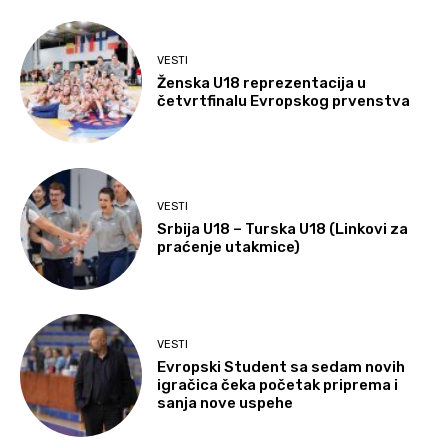
VESTI
Ženska U18 reprezentacija u
četvrtfinalu Evropskog prvenstva
VESTI
Srbija U18 – Turska U18 (Linkovi za
praćenje utakmice)
VESTI
Evropski Student sa sedam novih
igračica čeka početak priprema i
sanja nove uspehe