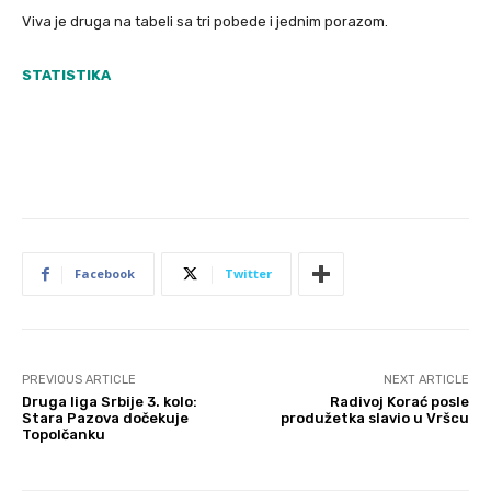
Viva je druga na tabeli sa tri pobede i jednim porazom.
STATISTIKA
Facebook
Twitter
PREVIOUS ARTICLE
NEXT ARTICLE
Druga liga Srbije 3. kolo:
Radivoj Korać posle
Stara Pazova dočekuje
produžetka slavio u Vršcu
Topolčanku