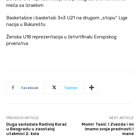
meča sa Izraelom
Basketašice i basketaši 3×3 U21 na drugom „stopu“ Lige
nacija u Bukureštu
Ženska U18 reprezentacija u četvrtfinalu Evropskog
prvenstva
Facebook
Twitter
PREVIOUS ARTICLE
NEXT ARTICLE
Duga savladala Radivoj Korać
Momir Tasić: I Zvezda i mi
u Beogradu u zaostaloj
imamo svoje prednosti i
utakmici 2. kola
mane