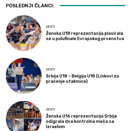
POSLEDNJI ČLANCI:
VESTI
Ženska U18 reprezentacija plasirala
se u polufinale Evropskog prvenstva
VESTI
Srbija U18 – Belgija U18 (Linkovi za
praćenje utakmice)
VESTI
Ženska U16 reprezentacija Srbije
odigrala dva kontrolna meča sa
Izraelom