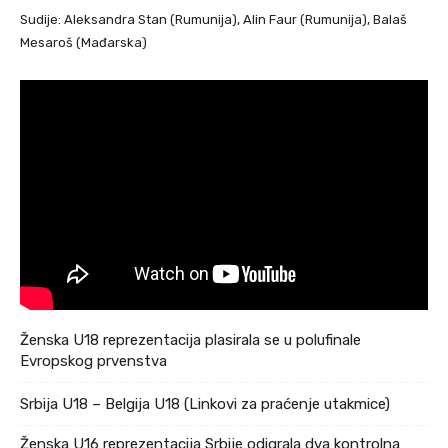
Sudije: Aleksandra Stan (Rumunija), Alin Faur (Rumunija), Balaš
Mesaroš (Mađarska)
Ženska U18 reprezentacija plasirala se u polufinale
Evropskog prvenstva
Srbija U18 – Belgija U18 (Linkovi za praćenje utakmice)
Ženska U16 reprezentacija Srbije odigrala dva kontrolna