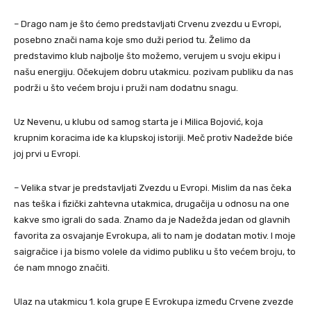
– Drago nam je što ćemo predstavljati Crvenu zvezdu u Evropi,
posebno znači nama koje smo duži period tu. Želimo da
predstavimo klub najbolje što možemo, verujem u svoju ekipu i
našu energiju. Očekujem dobru utakmicu. pozivam publiku da nas
podrži u što većem broju i pruži nam dodatnu snagu.
Uz Nevenu, u klubu od samog starta je i Milica Bojović, koja
krupnim koracima ide ka klupskoj istoriji. Meč protiv Nadežde biće
joj prvi u Evropi.
– Velika stvar je predstavljati Zvezdu u Evropi. Mislim da nas čeka
nas teška i fizički zahtevna utakmica, drugačija u odnosu na one
kakve smo igrali do sada. Znamo da je Nadežda jedan od glavnih
favorita za osvajanje Evrokupa, ali to nam je dodatan motiv. I moje
saigračice i ja bismo volele da vidimo publiku u što većem broju, to
će nam mnogo značiti.
Ulaz na utakmicu 1. kola grupe E Evrokupa između Crvene zvezde