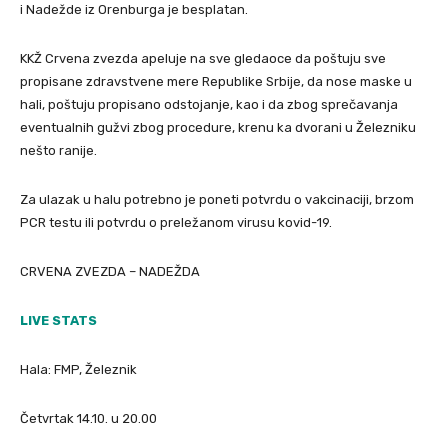
i Nadežde iz Orenburga je besplatan.
KKŽ Crvena zvezda apeluje na sve gledaoce da poštuju sve
propisane zdravstvene mere Republike Srbije, da nose maske u
hali, poštuju propisano odstojanje, kao i da zbog sprečavanja
eventualnih gužvi zbog procedure, krenu ka dvorani u Železniku
nešto ranije.
Za ulazak u halu potrebno je poneti potvrdu o vakcinaciji, brzom
PCR testu ili potvrdu o preležanom virusu kovid-19.
CRVENA ZVEZDA – NADEŽDA
LIVE STATS
Hala: FMP, Železnik
Četvrtak 14.10. u 20.00