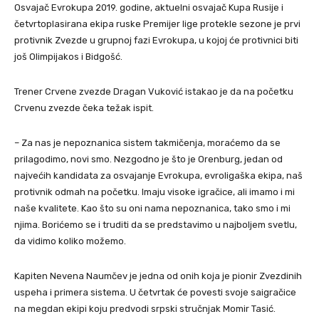
Osvajač Evrokupa 2019. godine, aktuelni osvajač Kupa Rusije i
četvrtoplasirana ekipa ruske Premijer lige protekle sezone je prvi
protivnik Zvezde u grupnoj fazi Evrokupa, u kojoj će protivnici biti
još Olimpijakos i Bidgošć.
Trener Crvene zvezde Dragan Vuković istakao je da na početku
Crvenu zvezde čeka težak ispit.
– Za nas je nepoznanica sistem takmičenja, moraćemo da se
prilagodimo, novi smo. Nezgodno je što je Orenburg, jedan od
najvećih kandidata za osvajanje Evrokupa, evroligaška ekipa, naš
protivnik odmah na početku. Imaju visoke igračice, ali imamo i mi
naše kvalitete. Kao što su oni nama nepoznanica, tako smo i mi
njima. Borićemo se i truditi da se predstavimo u najboljem svetlu,
da vidimo koliko možemo.
Kapiten Nevena Naumčev je jedna od onih koja je pionir Zvezdinih
uspeha i primera sistema. U četvrtak će povesti svoje saigračice
na megdan ekipi koju predvodi srpski stručnjak Momir Tasić.