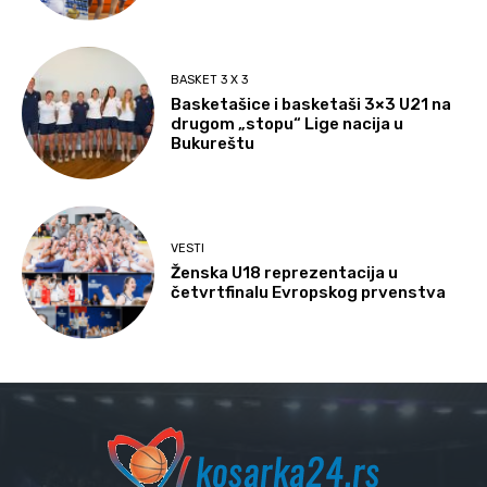
BASKET 3 X 3
Basketašice i basketaši 3×3 U21 na
drugom „stopu“ Lige nacija u
Bukureštu
VESTI
Ženska U18 reprezentacija u
četvrtfinalu Evropskog prvenstva