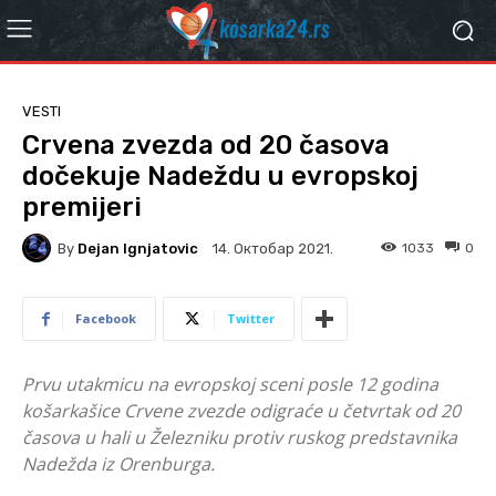
VESTI
Crvena zvezda od 20 časova
dočekuje Nadeždu u evropskoj
premijeri
By
Dejan Ignjatovic
1033
0
14. Октобар 2021.
Facebook
Twitter
Prvu utakmicu na evropskoj sceni posle 12 godina
košarkašice Crvene zvezde odigraće u četvrtak od 20
časova u hali u Železniku protiv ruskog predstavnika
Nadežda iz Orenburga.