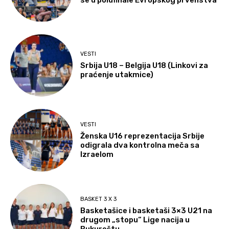
se u polufinale Evropskog prvenstva
VESTI
Srbija U18 – Belgija U18 (Linkovi za
praćenje utakmice)
VESTI
Ženska U16 reprezentacija Srbije
odigrala dva kontrolna meča sa
Izraelom
BASKET 3 X 3
Basketašice i basketaši 3×3 U21 na
drugom „stopu“ Lige nacija u