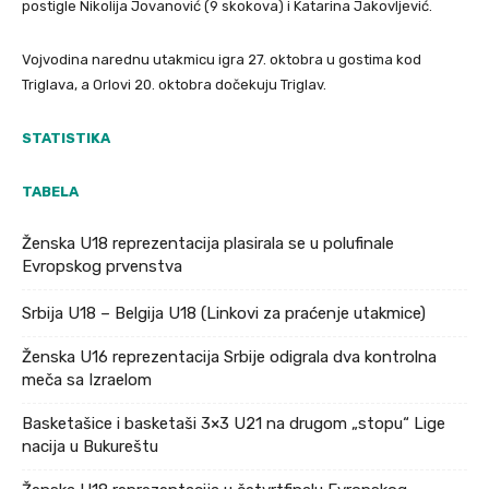
postigle Nikolija Jovanović (9 skokova) i Katarina Jakovljević.
Vojvodina narednu utakmicu igra 27. oktobra u gostima kod
Triglava, a Orlovi 20. oktobra dočekuju Triglav.
STATISTIKA
TABELA
Ženska U18 reprezentacija plasirala se u polufinale
Evropskog prvenstva
Srbija U18 – Belgija U18 (Linkovi za praćenje utakmice)
Ženska U16 reprezentacija Srbije odigrala dva kontrolna
meča sa Izraelom
Basketašice i basketaši 3×3 U21 na drugom „stopu“ Lige
nacija u Bukureštu