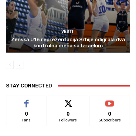
VESTI
Ženska U16 reprezentacija Srbije odigrala dva
kontrolna meča sa Izraelom
STAY CONNECTED
0
0
0
Fans
Followers
Subscribers