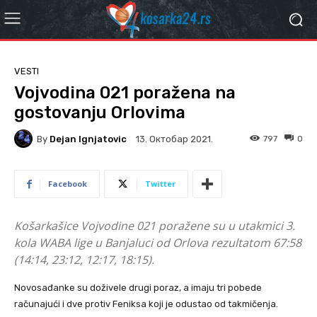
VESTI
Vojvodina 021 poražena na
gostovanju Orlovima
By
Dejan Ignjatovic
797
0
13. Октобар 2021.
Facebook
Twitter
Košarkašice Vojvodine 021 poražene su u utakmici 3.
kola WABA lige u Banjaluci od Orlova rezultatom 67:58
(14:14, 23:12, 12:17, 18:15).
Novosađanke su doživele drugi poraz, a imaju tri pobede
računajući i dve protiv Feniksa koji je odustao od takmičenja.