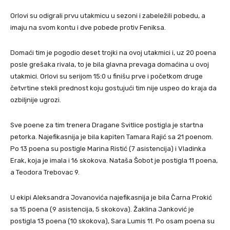
Orlovi su odigrali prvu utakmicu u sezoni i zabeležili pobedu, a
imaju na svom kontu i dve pobede protiv Feniksa.
Domaći tim je pogodio deset trojki na ovoj utakmici i, uz 20 poena
posle grešaka rivala, to je bila glavna prevaga domaćina u ovoj
utakmici. Orlovi su serijom 15:0 u finišu prve i početkom druge
četvrtine stekli prednost koju gostujući tim nije uspeo do kraja da
ozbiljnije ugrozi.
Sve poene za tim trenera Dragane Svitlice postigla je startna
petorka. Najefikasnija je bila kapiten Tamara Rajić sa 21 poenom.
Po 13 poena su postigle Marina Ristić (7 asistencija) i Vladinka
Erak, koja je imala i 16 skokova. Nataša Šobot je postigla 11 poena,
a Teodora Trebovac 9.
U ekipi Aleksandra Jovanovića najefikasnija je bila Čarna Prokić
sa 15 poena (9 asistencija, 5 skokova). Žaklina Janković je
postigla 13 poena (10 skokova), Sara Lumis 11. Po osam poena su