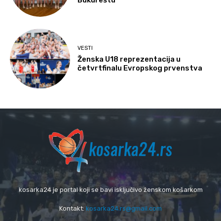
Bukureštu
VESTI
Ženska U18 reprezentacija u
četvrtfinalu Evropskog prvenstva
kosarka24 je portal koji se bavi isključivo ženskom košarkom
Kontakt:
kosarka24.rs@gmail.com