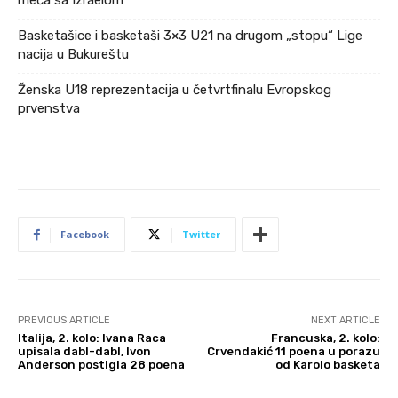
meča sa Izraelom
Basketašice i basketaši 3×3 U21 na drugom „stopu“ Lige
nacija u Bukureštu
Ženska U18 reprezentacija u četvrtfinalu Evropskog
prvenstva
Facebook
Twitter
PREVIOUS ARTICLE
NEXT ARTICLE
Italija, 2. kolo: Ivana Raca
Francuska, 2. kolo:
upisala dabl-dabl, Ivon
Crvendakić 11 poena u porazu
Anderson postigla 28 poena
od Karolo basketa