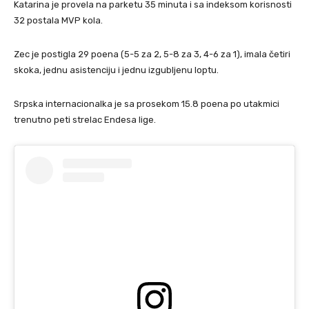
Katarina je provela na parketu 35 minuta i sa indeksom korisnosti
32 postala MVP kola.
Zec je postigla 29 poena (5-5 za 2, 5-8 za 3, 4-6 za 1), imala četiri
skoka, jednu asistenciju i jednu izgubljenu loptu.
Srpska internacionalka je sa prosekom 15.8 poena po utakmici
trenutno peti strelac Endesa lige.