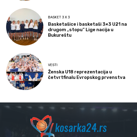
BASKET 3 X 3
Basketašice i basketaši 3×3 U21 na
drugom „stopu“ Lige nacija u
Bukureštu
VESTI
Ženska U18 reprezentacija u
četvrtfinalu Evropskog prvenstva