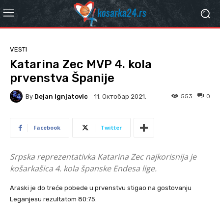
VESTI
Katarina Zec MVP 4. kola
prvenstva Španije
By
Dejan Ignjatovic
553
0
11. Октобар 2021.
Facebook
Twitter
Srpska reprezentativka Katarina Zec najkorisnija je
košarkašica 4. kola španske Endesa lige.
Araski je do treće pobede u prvenstvu stigao na gostovanju
Leganjesu rezultatom 80:75.