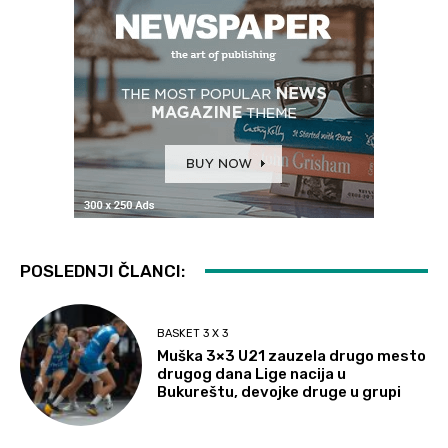
POSLEDNJI ČLANCI:
BASKET 3 X 3
Muška 3×3 U21 zauzela drugo mesto
drugog dana Lige nacija u
Bukureštu, devojke druge u grupi