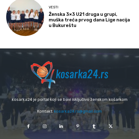
VESTI
Ženska 3×3 U21 druga u grupi,
muška treća prvog dana Lige nacija
u Bukureštu
kosarka24 je portal koji se bavi isključivo ženskom košarkom
Kontakt:
kosarka24.rs@gmail.com