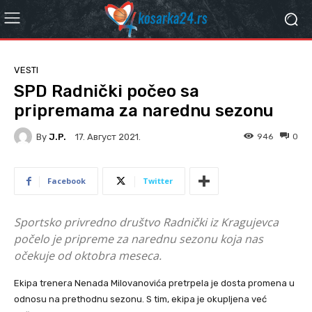
VESTI
SPD Radnički počeo sa
pripremama za narednu sezonu
By
J.P.
946
0
17. Август 2021.
Facebook
Twitter
Sportsko privredno društvo Radnički iz Kragujevca
počelo je pripreme za narednu sezonu koja nas
očekuje od oktobra meseca.
Ekipa trenera Nenada Milovanovića pretrpela je dosta promena u
odnosu na prethodnu sezonu. S tim, ekipa je okupljena već