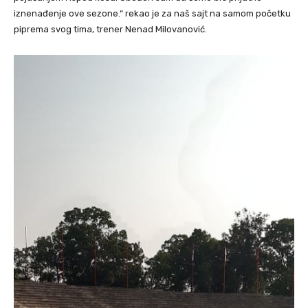
iznenađenje ove sezone.“ rekao je za naš sajt na samom početku
piprema svog tima, trener Nenad Milovanović.