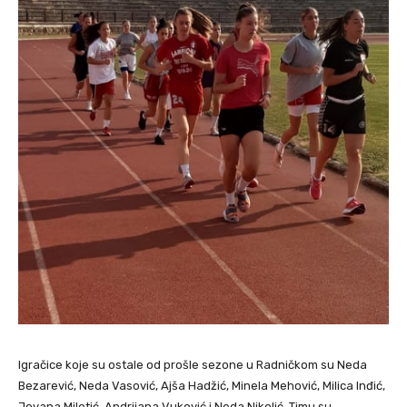
Igračice koje su ostale od prošle sezone u Radničkom su Neda
Bezarević, Neda Vasović, Ajša Hadžić, Minela Mehović, Milica Inđić,
Jovana Miletić, Andrijana Vuković i Neda Nikolić. Timu su