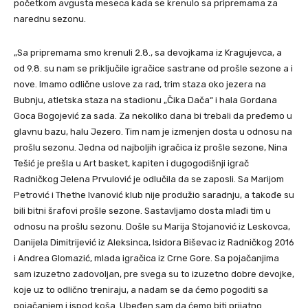
početkom avgusta meseca kada se krenulo sa pripremama za
narednu sezonu.
„Sa pripremama smo krenuli 2.8., sa devojkama iz Kragujevca, a
od 9.8. su nam se priključile igračice sastrane od prošle sezone a i
nove. Imamo odlične uslove za rad, trim staza oko jezera na
Bubnju, atletska staza na stadionu „Čika Dača“ i hala Gordana
Goca Bogojević za sada. Za nekoliko dana bi trebali da pređemo u
glavnu bazu, halu Jezero. Tim nam je izmenjen dosta u odnosu na
prošlu sezonu. Jedna od najboljih igračica iz prošle sezone, Nina
Tešić je prešla u Art basket, kapiten i dugogodišnji igrač
Radničkog Jelena Prvulović je odlučila da se zaposli. Sa Marijom
Petrović i Thethe Ivanović klub nije produžio saradnju, a takođe su
bili bitni šrafovi prošle sezone. Sastavljamo dosta mlađi tim u
odnosu na prošlu sezonu. Došle su Marija Stojanović iz Leskovca,
Danijela Dimitrijević iz Aleksinca, Isidora Biševac iz Radničkog 2016
i Andrea Glomazić, mlada igračica iz Crne Gore. Sa pojačanjima
sam izuzetno zadovoljan, pre svega su to izuzetno dobre devojke,
koje uz to odlično treniraju, a nadam se da ćemo pogoditi sa
pojačanjem i ispod koša. Ubeđen sam da ćemo biti prijatno