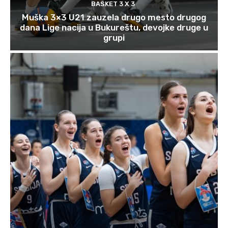
BASKET 3 X 3
Muška 3×3 U21 zauzela drugo mesto drugog
dana Lige nacija u Bukureštu, devojke druge u
grupi