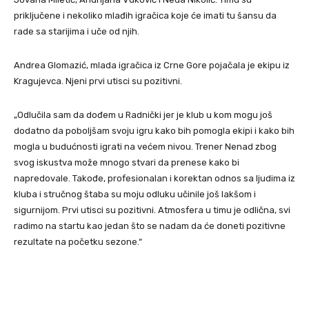
priključene i nekoliko mlađih igračica koje će imati tu šansu da
rade sa starijima i uče od njih.
Andrea Glomazić, mlada igračica iz Crne Gore pojačala je ekipu iz
Kragujevca. Njeni prvi utisci su pozitivni.
„Odlučila sam da dođem u Radnički jer je klub u kom mogu još
dodatno da poboljšam svoju igru kako bih pomogla ekipi i kako bih
mogla u budućnosti igrati na većem nivou. Trener Nenad zbog
svog iskustva može mnogo stvari da prenese kako bi
napredovale. Takođe, profesionalan i korektan odnos sa ljudima iz
kluba i stručnog štaba su moju odluku učinile još lakšom i
sigurnijom. Prvi utisci su pozitivni. Atmosfera u timu je odlična, svi
radimo na startu kao jedan što se nadam da će doneti pozitivne
rezultate na početku sezone.“