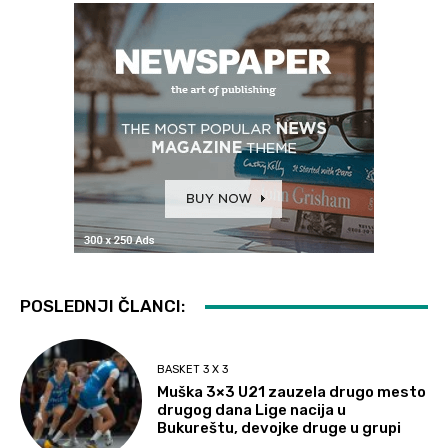
POSLEDNJI ČLANCI:
BASKET 3 X 3
Muška 3×3 U21 zauzela drugo mesto
drugog dana Lige nacija u
Bukureštu, devojke druge u grupi