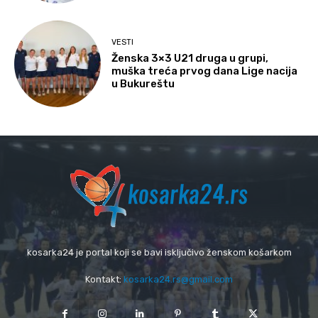
VESTI
Ženska 3×3 U21 druga u grupi,
muška treća prvog dana Lige nacija
u Bukureštu
kosarka24 je portal koji se bavi isključivo ženskom košarkom
Kontakt:
kosarka24.rs@gmail.com