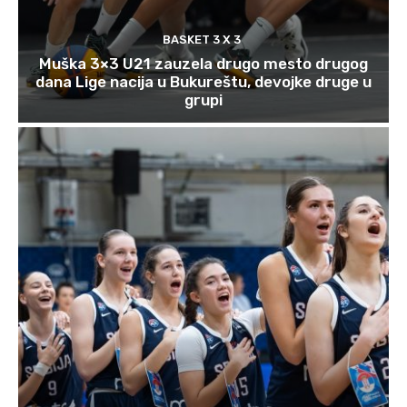
BASKET 3 X 3
Muška 3×3 U21 zauzela drugo mesto drugog
dana Lige nacija u Bukureštu, devojke druge u
grupi