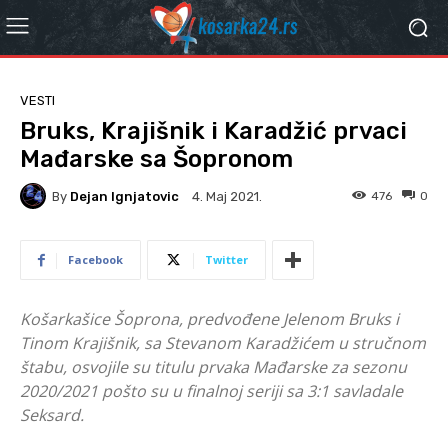
VESTI
Bruks, Krajišnik i Karadžić prvaci
Mađarske sa Šopronom
By
Dejan Ignjatovic
476
0
4. Мај 2021.
Facebook
Twitter
Košarkašice Šoprona, predvođene Jelenom Bruks i
Tinom Krajišnik, sa Stevanom Karadžićem u stručnom
štabu, osvojile su titulu prvaka Mađarske za sezonu
2020/2021 pošto su u finalnoj seriji sa 3:1 savladale
Seksard.