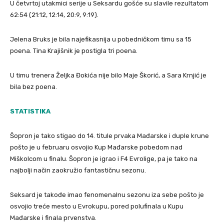
U četvrtoj utakmici serije u Seksardu gošće su slavile rezultatom
62:54 (21:12, 12:14, 20:9, 9:19).
Jelena Bruks je bila najefikasnija u pobedničkom timu sa 15
poena. Tina Krajišnik je postigla tri poena.
U timu trenera Željka Đokića nije bilo Maje Škorić, a Sara Krnjić je
bila bez poena.
STATISTIKA
Šopron je tako stigao do 14. titule prvaka Mađarske i duple krune
pošto je u februaru osvojio Kup Mađarske pobedom nad
Miškolcom u finalu. Šopron je igrao i F4 Evrolige, pa je tako na
najbolji način zaokružio fantastičnu sezonu.
Seksard je takođe imao fenomenalnu sezonu iza sebe pošto je
osvojio treće mesto u Evrokupu, pored polufinala u Kupu
Mađarske i finala prvenstva.