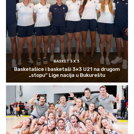
BASKET 3 X 3
Basketašice i basketaši 3×3 U21 na drugom
„stopu“ Lige nacija u Bukureštu