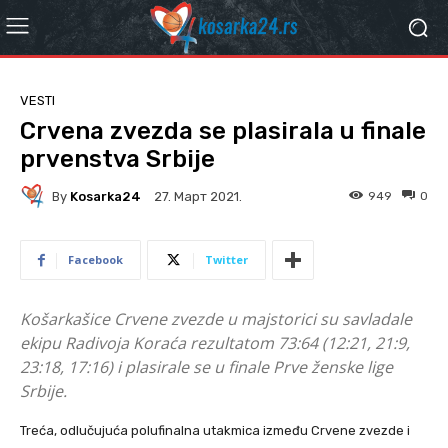
VESTI
Crvena zvezda se plasirala u finale
prvenstva Srbije
By
Kosarka24
949
0
27. Март 2021.
Facebook
Twitter
Košarkašice Crvene zvezde u majstorici su savladale
ekipu Radivoja Koraća rezultatom 73:64 (12:21, 21:9,
23:18, 17:16) i plasirale se u finale Prve ženske lige
Srbije.
Treća, odlučujuća polufinalna utakmica između Crvene zvezde i