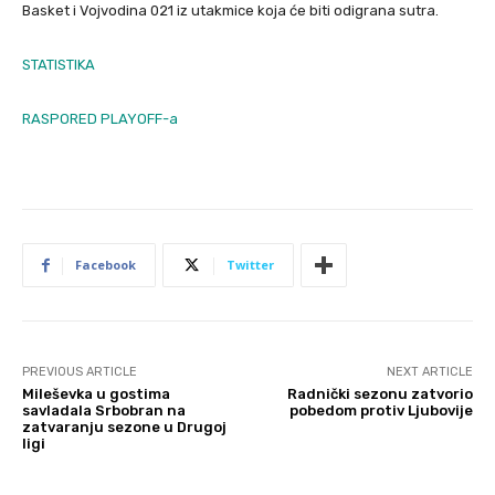
Basket i Vojvodina 021 iz utakmice koja će biti odigrana sutra.
STATISTIKA
RASPORED PLAYOFF-a
Facebook
Twitter
PREVIOUS ARTICLE
NEXT ARTICLE
Mileševka u gostima
Radnički sezonu zatvorio
savladala Srbobran na
pobedom protiv Ljubovije
zatvaranju sezone u Drugoj
ligi