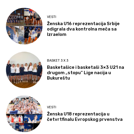
VESTI
Ženska U16 reprezentacija Srbije
odigrala dva kontrolna meča sa
Izraelom
BASKET 3 X 3
Basketašice i basketaši 3×3 U21 na
drugom „stopu“ Lige nacija u
Bukureštu
VESTI
Ženska U18 reprezentacija u
četvrtfinalu Evropskog prvenstva