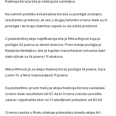
Radivoja Koraća bila je očekujuće zanimljiva.
Na samom početku košarkašice Koraća su postigle značajnu
rezultatsku prednost, ali već u drugoj četvrtini crveno-bele su ih
prestigle i do kraja utakmice uspele su da održe prednost.
U pobedničkoj ekipi najefikasnija bila je Milica Bojović koja je
postigla 22 poena uz devet skokova. Poen manje postigla je
Nadežda Nedeljkov, dok je kapiten Ivana Katanić ostvarila dabl-
dabl učinak sa 16 poena i 11 skokova.
Milica Mitrović je za ekipu Radivoj Korać postigla 14 poena, Sara
Lumis 13, a Nina Vukosavljević 11 poena.
Da podsetimo, prvom meču je ekipa Radivoja Koraća savladala
crveno-bele rezultatom 60:57, da bi Crvena zvezda uzvratila
udarac i izjednačila skor na 1:1 ubedljivom pobedom od 82:60.
Crvena zvezda u finalu očekuje pobednika između ekipa Art