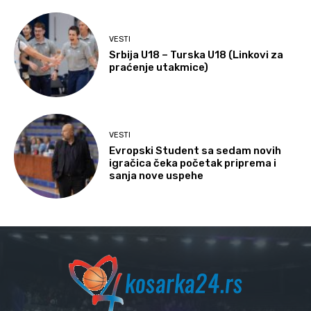
VESTI
Srbija U18 – Turska U18 (Linkovi za
praćenje utakmice)
VESTI
Evropski Student sa sedam novih
igračica čeka početak priprema i
sanja nove uspehe