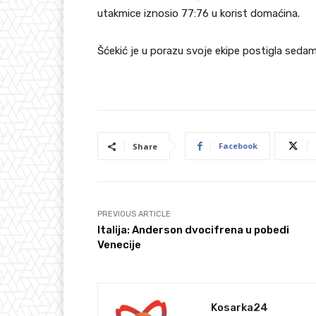
utakmice iznosio 77:76 u korist domaćina.
Šćekić je u porazu svoje ekipe postigla sedam
Facebook
Share
PREVIOUS ARTICLE
Italija: Anderson dvocifrena u pobedi
Venecije
Kosarka24