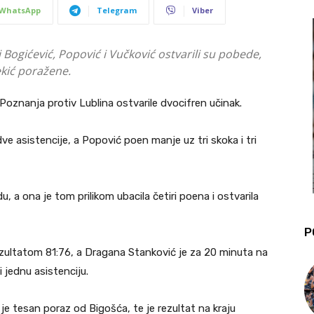
WhatsApp
Telegram
Viber
 Bogićević, Popović i Vučković ostvarili su pobede,
ekić poražene.
Poznanja protiv Lublina ostvarile dvocifren učinak.
dve asistencije, a Popović poen manje uz tri skoka i tri
 a ona je tom prilikom ubacila četiri poena i ostvarila
P
ezultatom 81:76, a Dragana Stanković je za 20 minuta na
 jednu asistenciju.
 je tesan poraz od Bigošća, te je rezultat na kraju