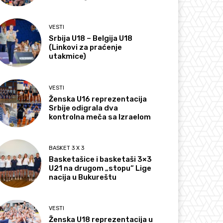
VESTI
Srbija U18 – Belgija U18
(Linkovi za praćenje
utakmice)
VESTI
Ženska U16 reprezentacija
Srbije odigrala dva
kontrolna meča sa Izraelom
BASKET 3 X 3
Basketašice i basketaši 3×3
U21 na drugom „stopu“ Lige
nacija u Bukureštu
VESTI
Ženska U18 reprezentacija u