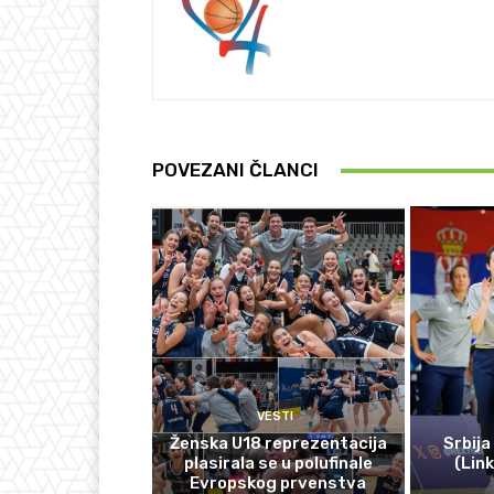
POVEZANI ČLANCI
VESTI
Ženska U18 reprezentacija
Srbija
plasirala se u polufinale
(Lin
Evropskog prvenstva