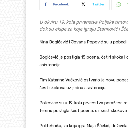
Facebook
Twitter
U okviru 19. kola prvenstva Poljske timovi
dok su ekipe za koje igraju Stanković i Šć
Nina Bogićević i Jovana Popović su u pobedi 
Bogićević je postigla 15 poena, četiri skoka i 
asistencije.
Tim Katarine Vučković ostvario je novu pobedu,
šest skokova uz jednu asistenciju.
Polkovice su u 19. kolu prvenstva poražene r
terenu postigla šest poena, uz šest skokova i
Politehnika, za koju igra Maja Šćekić, doživela