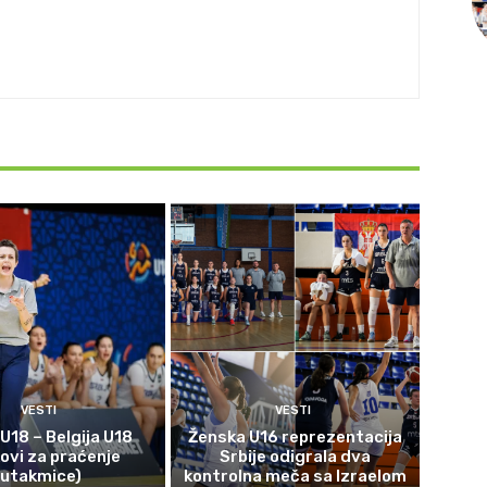
VESTI
VESTI
 U18 – Belgija U18
Ženska U16 reprezentacija
kovi za praćenje
Srbije odigrala dva
utakmice)
kontrolna meča sa Izraelom