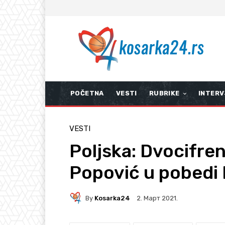
POČETNA
VESTI
RUBRIKE
INTERV
VESTI
Poljska: Dvocifren
Popović u pobedi
By
Kosarka24
2. Март 2021.