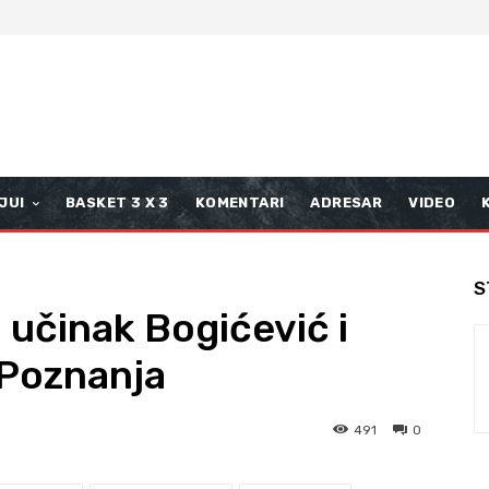
JUI
BASKET 3 X 3
KOMENTARI
ADRESAR
VIDEO
S
 učinak Bogićević i
 Poznanja
491
0