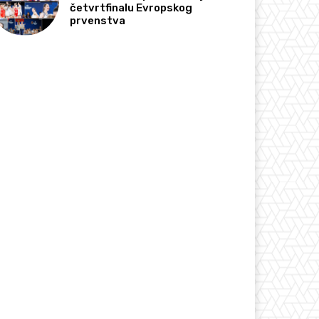
četvrtfinalu Evropskog
prvenstva