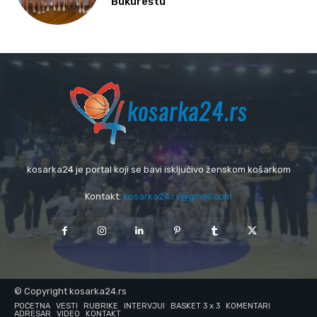
Bukureštu
kosarka24 je portal koji se bavi isključivo ženskom košarkom
Kontakt:
kosarka24.rs@gmail.com
© Copyright kosarka24.rs
POČETNA
VESTI
RUBRIKE
INTERVJUI
BASKET 3 x 3
KOMENTARI
ADRESAR
VIDEO
KONTAKT