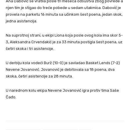
Ana Dabović se vratila posle tri meseca odsustva zbog povrede a
njen tim je stigao do treće pobede u sedam utakmica. Dabović je
provela na parketu 16 minuta sa učinkom šest poena, jedan skok,
jedna asistencija.
Na suprotnoj strani, u ekipi Liona koja posle ovog kola ima skor 5-
3, Aleksandra Crvendakić je za 33 minuta postigla šest poena, uz
četiri skoka i tri asistencije.
U derbiju kola vodeći Burž (10-0) je savladao Basket Lends (7-2)
Nevene Jovanović. Jovanović je debitovala sa 18 poena, dva
skoka, četiri asistencije za 28 minuta.
U narednom kolu ekipa Nevene Jovanović igra protiv tima Saše
Čađo.