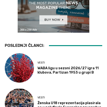
POSLEDNJI ČLANCI:
VESTI
WABA ligu u sezoni 2026/27 igra 11
klubova, Partizan 1953 u grupi B
VESTI
Ženska U18 reprezentacija plasirala