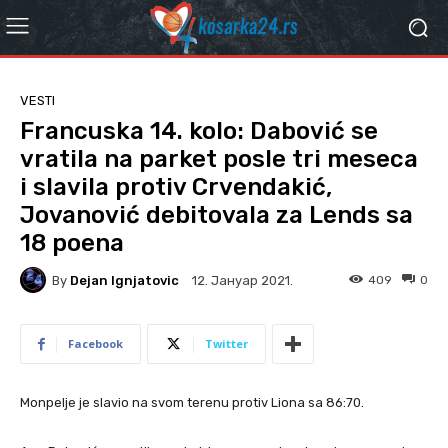
VESTI
Francuska 14. kolo: Dabović se
vratila na parket posle tri meseca
i slavila protiv Crvendakić,
Jovanović debitovala za Lends sa
18 poena
By
Dejan Ignjatovic
409
0
12. Јануар 2021.
Facebook
Twitter
Monpelje je slavio na svom terenu protiv Liona sa 86:70.