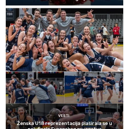
VESTI
Ženska U18 reprezentacija plasirala se u
polufinale Evropskog prvenstva