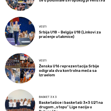
se u polufinale Evropskog prvenstva
VESTI
Srbija U18 – Belgija U18 (Linkovi za
praćenje utakmice)
VESTI
Ženska U16 reprezentacija Srbije
odigrala dva kontrolna meča sa
Izraelom
BASKET 3 X 3
Basketašice i basketaši 3×3 U21 na
drugom „stopu“ Lige nacija u