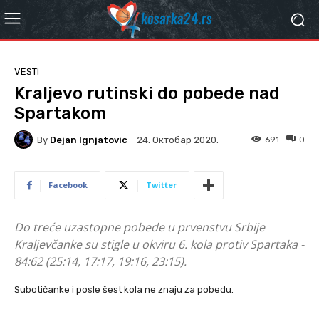
VESTI
Kraljevo rutinski do pobede nad
Spartakom
By
Dejan Ignjatovic
691
0
24. Октобар 2020.
Facebook
Twitter
Do treće uzastopne pobede u prvenstvu Srbije
Kraljevčanke su stigle u okviru 6. kola protiv Spartaka -
84:62 (25:14, 17:17, 19:16, 23:15).
Subotičanke i posle šest kola ne znaju za pobedu.