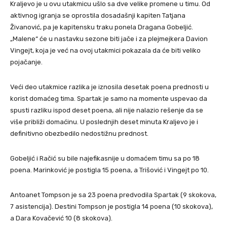
Kraljevo je u ovu utakmicu ušlo sa dve velike promene u timu. Od
aktivnog igranja se oprostila dosadašnji kapiten Tatjana
Živanović, pa je kapitensku traku ponela Dragana Gobeljić.
„Malene“ će u nastavku sezone biti jače i za plejmejkera Davion
Vingejt, koja je već na ovoj utakmici pokazala da će biti veliko
pojačanje.
Veći deo utakmice razlika je iznosila desetak poena prednosti u
korist domaćeg tima. Spartak je samo na momente uspevao da
spusti razliku ispod deset poena, ali nije nalazio rešenje da se
više približi domaćinu. U poslednjih deset minuta Kraljevo je i
definitivno obezbedilo nedostižnu prednost.
Gobeljić i Račić su bile najefikasnije u domaćem timu sa po 18
poena. Marinković je postigla 15 poena, a Trišović i Vingejt po 10.
Antoanet Tompson je sa 23 poena predvodila Spartak (9 skokova,
7 asistencija). Destini Tompson je postigla 14 poena (10 skokova),
a Dara Kovačević 10 (8 skokova).