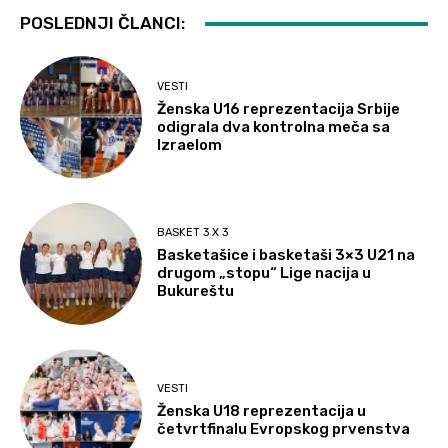
POSLEDNJI ČLANCI:
VESTI
Ženska U16 reprezentacija Srbije
odigrala dva kontrolna meča sa
Izraelom
BASKET 3 X 3
Basketašice i basketaši 3×3 U21 na
drugom „stopu“ Lige nacija u
Bukureštu
VESTI
Ženska U18 reprezentacija u
četvrtfinalu Evropskog prvenstva