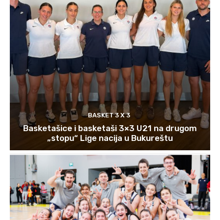
BASKET 3 X 3
Basketašice i basketaši 3×3 U21 na drugom
„stopu“ Lige nacija u Bukureštu