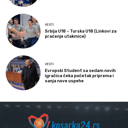
VESTI
Srbija U18 – Turska U18 (Linkovi za
praćenje utakmice)
VESTI
Evropski Student sa sedam novih
igračica čeka početak priprema i
sanja nove uspehe