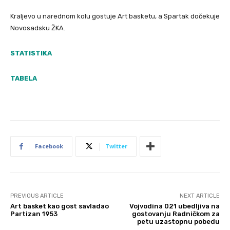
Kraljevo u narednom kolu gostuje Art basketu, a Spartak dočekuje
Novosadsku ŽKA.
STATISTIKA
TABELA
Facebook
Twitter
PREVIOUS ARTICLE
NEXT ARTICLE
Art basket kao gost savladao
Vojvodina 021 ubedljiva na
Partizan 1953
gostovanju Radničkom za
petu uzastopnu pobedu