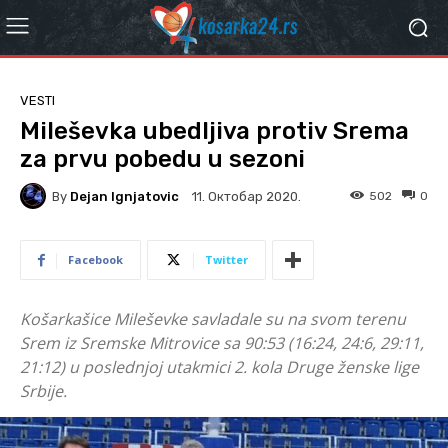
VESTI
Mileševka ubedljiva protiv Srema
za prvu pobedu u sezoni
By
Dejan Ignjatovic
502
0
11. Октобар 2020.
Facebook
Twitter
Košarkašice Mileševke savladale su na svom terenu
Srem iz Sremske Mitrovice sa 90:53 (16:24, 24:6, 29:11,
21:12) u poslednjoj utakmici 2. kola Druge ženske lige
Srbije.