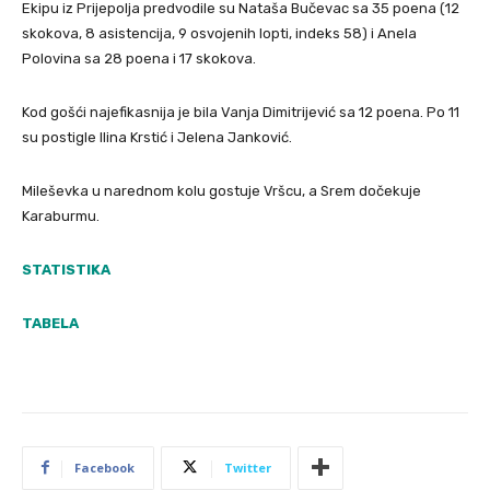
Ekipu iz Prijepolja predvodile su Nataša Bučevac sa 35 poena (12
skokova, 8 asistencija, 9 osvojenih lopti, indeks 58) i Anela
Polovina sa 28 poena i 17 skokova.
Kod gošći najefikasnija je bila Vanja Dimitrijević sa 12 poena. Po 11
su postigle Ilina Krstić i Jelena Janković.
Mileševka u narednom kolu gostuje Vršcu, a Srem dočekuje
Karaburmu.
STATISTIKA
TABELA
Facebook
Twitter