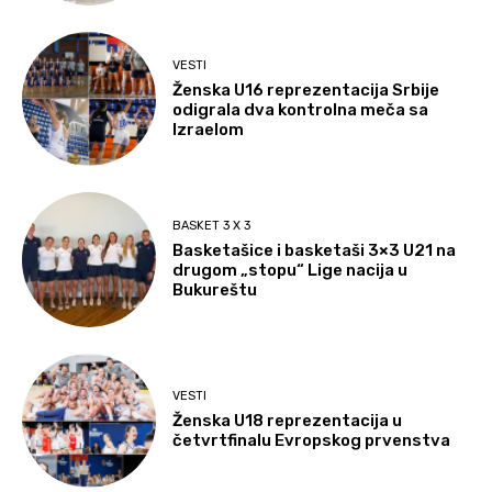
VESTI
Ženska U16 reprezentacija Srbije
odigrala dva kontrolna meča sa
Izraelom
BASKET 3 X 3
Basketašice i basketaši 3×3 U21 na
drugom „stopu“ Lige nacija u
Bukureštu
VESTI
Ženska U18 reprezentacija u
četvrtfinalu Evropskog prvenstva