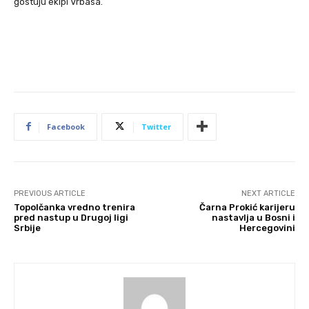
gostuju ekipi Vrbasa.
Facebook
Twitter
PREVIOUS ARTICLE
NEXT ARTICLE
Topolčanka vredno trenira
Čarna Prokić karijeru
pred nastup u Drugoj ligi
nastavlja u Bosni i
Srbije
Hercegovini