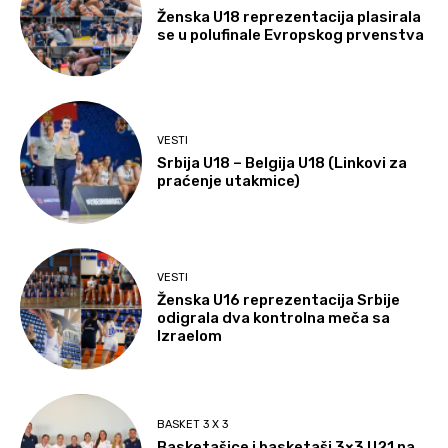
Ženska U18 reprezentacija plasirala
se u polufinale Evropskog prvenstva
VESTI
Srbija U18 – Belgija U18 (Linkovi za
praćenje utakmice)
VESTI
Ženska U16 reprezentacija Srbije
odigrala dva kontrolna meča sa
Izraelom
BASKET 3 X 3
Basketašice i basketaši 3×3 U21 na