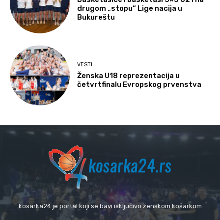
drugom „stopu“ Lige nacija u
Bukureštu
VESTI
Ženska U18 reprezentacija u
četvrtfinalu Evropskog prvenstva
kosarka24 je portal koji se bavi isključivo ženskom košarkom