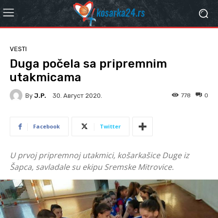
VESTI
Duga počela sa pripremnim
utakmicama
By
J.P.
778
0
30. Август 2020.
Facebook
Twitter
U prvoj pripremnoj utakmici, košarkašice Duge iz
Šapca, savladale su ekipu Sremske Mitrovice.