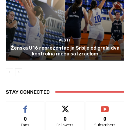
VESTI
Ženska U16 reprezentacija Srbije odigrala dva
kontrolna meča sa Izraelom
STAY CONNECTED
0
0
0
Fans
Followers
Subscribers