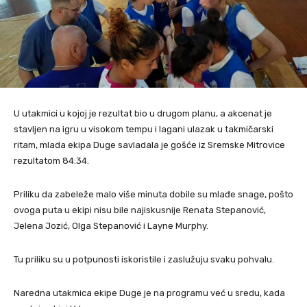
U utakmici u kojoj je rezultat bio u drugom planu, a akcenat je
stavljen na igru u visokom tempu i lagani ulazak u takmičarski
ritam, mlada ekipa Duge savladala je gošće iz Sremske Mitrovice
rezultatom 84:34.
Priliku da zabeleže malo više minuta dobile su mlađe snage, pošto
ovoga puta u ekipi nisu bile najiskusnije Renata Stepanović,
Jelena Jozić, Olga Stepanović i Layne Murphy.
Tu priliku su u potpunosti iskoristile i zaslužuju svaku pohvalu.
Naredna utakmica ekipe Duge je na programu već u sredu, kada