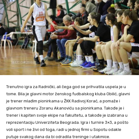
Trenutno igra za Radnički, ali čega god se prihvatila uspela je u
tome. Bila je glavni motor ženskog fudbalskog kluba Obilić, glavni
je trener mlađim pionirkama u ŽKK Radivoj Korać, a pomaže i
glavnom treneru Zoranu Akanoviću sa pionirkama. Takođe je i
trener i kapiten svoje ekipe na fakultetu, a takođe je izabrana u
reprezentaciju Univerziteta Beograda. Igra i turnire 3×3, a pošto
voli sport i ne živi od toga, radi u jednoj firmi u Sopotu odakle
putuje svakog dana da bi odradila treninge i utakmice.