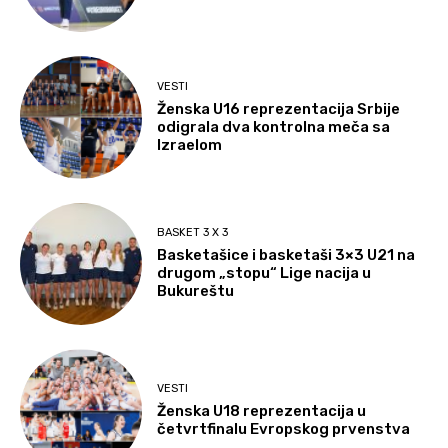
VESTI
Ženska U16 reprezentacija Srbije
odigrala dva kontrolna meča sa
Izraelom
BASKET 3 X 3
Basketašice i basketaši 3×3 U21 na
drugom „stopu“ Lige nacija u
Bukureštu
VESTI
Ženska U18 reprezentacija u
četvrtfinalu Evropskog prvenstva