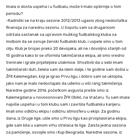
Imala si dosta uspeha i u fudbalu, može li malo opširnije o tom
periodu?
-Radnički se na kraju sezone 2012/2013 ugasio zbog nedostatka
finansija za narednu sezonu. U Sopotu sam sa drugaricom
održala sastanak sa upravom muškog fudbalskog kluba sa
molbom da se osnuje ženski fudbalski klub, i uspele smo u tom
cilju. Klub je brojao preko 20 devojaka, ali ne i dovoljno starijih od
15 godina kako bi se oformila takmičarska ekipa, ali smo vredno
trenirale i igrale prijateljske utakmice. Shvativši da u sebi imam
takmičarski duh, želela sam da idem dalje, i te godine sam došla u
ŽFK Kalemegdan, koji je igrao Prvu ligu, i dobro sam se uklopila,
jako nam je malo nedostajalo da uđemo u viši rang takmičenja.
Naredne godine 2014, početkom avgusta prešle smo iz
Kalemegdana u novoosnovani ŽFK Obilić, na Vračaru. Tu sam imala
najviše uspeha i u tom klubu sam i završila fudbalsku karijeru.
Imali smo odličnu ekipu i odličnu atmosferu u ekipi. Za godinu
dana, iz Druge lige, ušle smo u Prvu ligu kao prvoplasirana ekipa,
gde sam bila u samom vrhu strelaca te lige. Zaista jedna sezona
za pamćenje, osvojile smo i Kup Beograda. Naredne sezone, iz