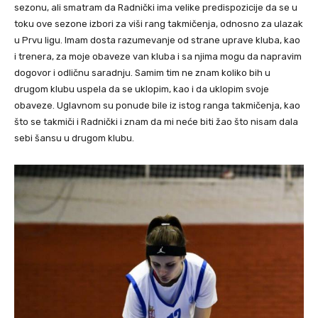
sezonu, ali smatram da Radnički ima velike predispozicije da se u
toku ove sezone izbori za viši rang takmičenja, odnosno za ulazak
u Prvu ligu. Imam dosta razumevanje od strane uprave kluba, kao
i trenera, za moje obaveze van kluba i sa njima mogu da napravim
dogovor i odličnu saradnju. Samim tim ne znam koliko bih u
drugom klubu uspela da se uklopim, kao i da uklopim svoje
obaveze. Uglavnom su ponude bile iz istog ranga takmičenja, kao
što se takmiči i Radnički i znam da mi neće biti žao što nisam dala
sebi šansu u drugom klubu.