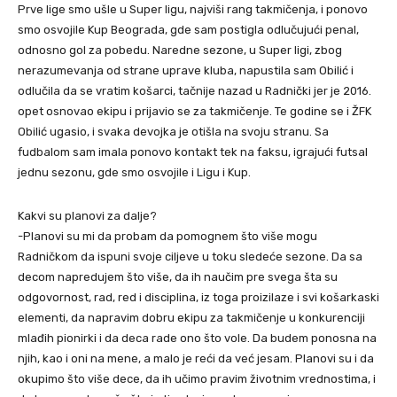
Prve lige smo ušle u Super ligu, najviši rang takmičenja, i ponovo
smo osvojile Kup Beograda, gde sam postigla odlučujući penal,
odnosno gol za pobedu. Naredne sezone, u Super ligi, zbog
nerazumevanja od strane uprave kluba, napustila sam Obilić i
odlučila da se vratim košarci, tačnije nazad u Radnički jer je 2016.
opet osnovao ekipu i prijavio se za takmičenje. Te godine se i ŽFK
Obilić ugasio, i svaka devojka je otišla na svoju stranu. Sa
fudbalom sam imala ponovo kontakt tek na faksu, igrajući futsal
jednu sezonu, gde smo osvojile i Ligu i Kup.
Kakvi su planovi za dalje?
-Planovi su mi da probam da pomognem što više mogu
Radničkom da ispuni svoje ciljeve u toku sledeće sezone. Da sa
decom napredujem što više, da ih naučim pre svega šta su
odgovornost, rad, red i disciplina, iz toga proizilaze i svi košarkaski
elementi, da napravim dobru ekipu za takmičenje u konkurenciji
mlađih pionirki i da deca rade ono što vole. Da budem ponosna na
njih, kao i oni na mene, a malo je reći da već jesam. Planovi su i da
okupimo što više dece, da ih učimo pravim životnim vrednostima, i