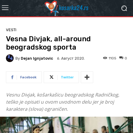
VESTI
Vesna Divjak, all-around
beogradskog sporta
By
Dejan Ignjatovic
1105
0
6. Август 2020.
Facebook
Twitter
Vesnu Divjak, košarkašicu beogradskog Radničkog,
teško je opisati u ovom uvodnom delu jer je broj
karaktera (slova) ograničen.