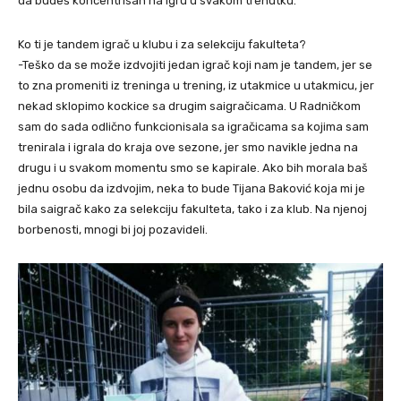
da budeš koncentrisan na igru u svakom trenutku.
Ko ti je tandem igrač u klubu i za selekciju fakulteta?
-Teško da se može izdvojiti jedan igrač koji nam je tandem, jer se
to zna promeniti iz treninga u trening, iz utakmice u utakmicu, jer
nekad sklopimo kockice sa drugim saigračicama. U Radničkom
sam do sada odlično funkcionisala sa igračicama sa kojima sam
trenirala i igrala do kraja ove sezone, jer smo navikle jedna na
drugu i u svakom momentu smo se kapirale. Ako bih morala baš
jednu osobu da izdvojim, neka to bude Tijana Baković koja mi je
bila saigrač kako za selekciju fakulteta, tako i za klub. Na njenoj
borbenosti, mnogi bi joj pozavideli.