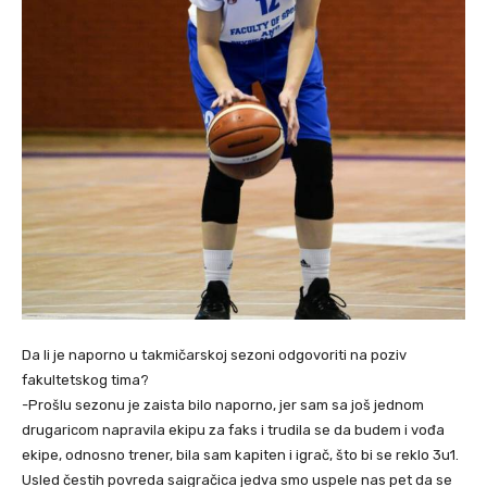
Da li je naporno u takmičarskoj sezoni odgovoriti na poziv
fakultetskog tima?
-Prošlu sezonu je zaista bilo naporno, jer sam sa još jednom
drugaricom napravila ekipu za faks i trudila se da budem i vođa
ekipe, odnosno trener, bila sam kapiten i igrač, što bi se reklo 3u1.
Usled čestih povreda saigračica jedva smo uspele nas pet da se