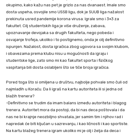
okupimo, kako kažu nas pet je grizlo za nas dvanaest. Imale smo
dosta uspeha, osvojile smo USSB ligu, dok je SUUB liga nažalost
prekinuta usred pandemije korona virusa. Igrale smo i 3×3 za
fakultet. Cilj studentskih liga je više druženje, zabava,
upoznavanje devojaka sa drugih fakulteta, nego pobeda i
osvajanje trofeja, ukoliko i to postignemo, onda je cilj definitivno
ispunjen. Nažalost, dosta igračica zbog ugovora sa svojim klubom,
i obavezama prema klubu nisu u mogućnosti da igraju i
studentske lige, zato smo mi kao fakultet sporta i fizičkog
vaspitanja bili dosta oslabljeni što se tiče broja igračica.
Pored toga što si omiljena u društvu, najbolje pohvale smo čuli od
najmlađih u Koraću. Da li igraš na kartu autoriteta ili si jedna od
blažih trenera?
-Definitivno se trudim da imam balans između autoriteta i blagog
trenera. Autoritet mora da postoji, da bi nas deca poštovala i da
nas ne bi krajnje neozbiljno shvatala, jer samim tim i njihov rad i
napredak će biti ključan u sazrevanju, i kao ličnosti i kao sportiste.
Na kartu blažeg trenera igram ukoliko mi je cilj i želja da deca i