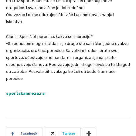
da kroz sport nauče šta je timska igra, da upoznaju nove
drugarice, i svaki novi član je dobrodošao.
Obavezno i da se edukujem što više i upijam nova znanja i
iskustva.
Član si SportNet porodice, kakve su impresije?
-Sa ponosom mogu reći da mi je drago što sam član jedne ovakve
organizacije, družine, porodice. Sa velikim trudom prate sve
sportove, učestvuju u humanitarnim organizacijama, prate
uspehe svoje članova. Podržavaju jedni druge i uvek su tu šta god
da zatreba. Pozvala bih svakoga ko želi da bude član naše
porodice.
sportskamreza.rs
Facebook
Twitter