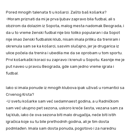
Pored mnogih talenata ti u košarci. Zašto baš košarka?
-Moram priznati da mi je prva ljubav zapravo bila fudbal, ali s
obzirom da dolazim iz Sopota, malog mesta nadomak Beograda, i
da u to vreme ženski fudbal nije bio toliko popularan i da Sopot
nije imao ženski fudbalski klub, nisam imala priliku da treniram i
okrenula sam se ka košarci, sasvim slučajno, jer je drugarica iz
ulice počela da trenira i ubedila me da se oprobam u tom sportu.
Prvi košarkaški koraci su zapravo i krenuli u Sopotu. Kasnije me je
put naveo u pravcu Beograda, gde sam jedno vreme igrala i
fudbal.
Iako si imala ponude iz mnogih klubova ipak uživaš u romantici sa
Crvenog Krsta?
-U svetu košarke sam već sedamnaest godina, a u Radničkom
sam već ukupno pet sezona, uskoro kreće šesta, vezana sam za
taj klub, iako će ova sezona biti malo drugačija, neće biti istih
igračica koje su tu bile prethodnih godina, ali je tim dosta
podmlađen. Imala sam dosta ponuda, pogotovo i za narednu