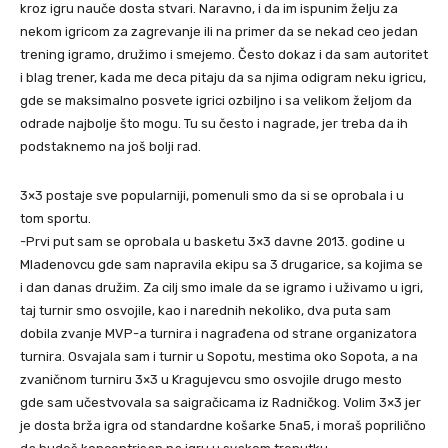
kroz igru nauče dosta stvari. Naravno, i da im ispunim želju za
nekom igricom za zagrevanje ili na primer da se nekad ceo jedan
trening igramo, družimo i smejemo. Često dokaz i da sam autoritet
i blag trener, kada me deca pitaju da sa njima odigram neku igricu,
gde se maksimalno posvete igrici ozbiljno i sa velikom željom da
odrade najbolje što mogu. Tu su često i nagrade, jer treba da ih
podstaknemo na još bolji rad.
3×3 postaje sve popularniji, pomenuli smo da si se oprobala i u
tom sportu.
-Prvi put sam se oprobala u basketu 3×3 davne 2013. godine u
Mladenovcu gde sam napravila ekipu sa 3 drugarice, sa kojima se
i dan danas družim. Za cilj smo imale da se igramo i uživamo u igri,
taj turnir smo osvojile, kao i narednih nekoliko, dva puta sam
dobila zvanje MVP-a turnira i nagrađena od strane organizatora
turnira. Osvajala sam i turnir u Sopotu, mestima oko Sopota, a na
zvaničnom turniru 3×3 u Kragujevcu smo osvojile drugo mesto
gde sam učestvovala sa saigračicama iz Radničkog. Volim 3×3 jer
je dosta brža igra od standardne košarke 5na5, i moraš poprilično