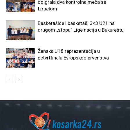
odigrala dva kontrolna meča sa
Izraelom
Basketašice i basketaši 3×3 U21 na
drugom „stopu“ Lige nacija u Bukureštu
Ženska U18 reprezentacija u
četvrtfinalu Evropskog prvenstva