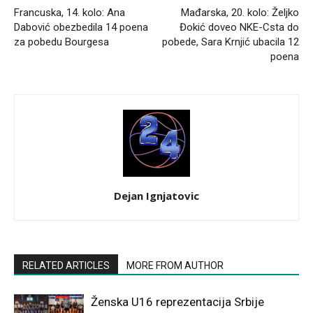
Francuska, 14. kolo: Ana
Mađarska, 20. kolo: Željko
Dabović obezbedila 14 poena
Đokić doveo NKE-Csta do
za pobedu Bourgesa
pobede, Sara Krnjić ubacila 12
poena
Dejan Ignjatovic
RELATED ARTICLES
MORE FROM AUTHOR
Ženska U16 reprezentacija Srbije