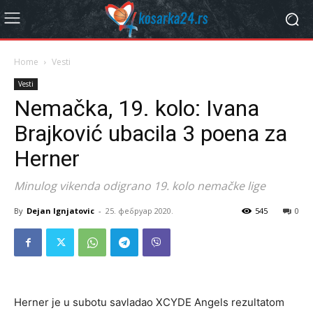
Home
Vesti
Vesti
Nemačka, 19. kolo: Ivana
Brajković ubacila 3 poena za
Herner
Minulog vikenda odigrano 19. kolo nemačke lige
By
Dejan Ignjatovic
-
25. фебруар 2020.
545
0
Herner je u subotu savladao XCYDE Angels rezultatom