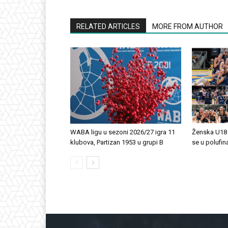
RELATED ARTICLES
MORE FROM AUTHOR
WABA ligu u sezoni 2026/27 igra 11
Ženska U18 r
klubova, Partizan 1953 u grupi B
se u polufi