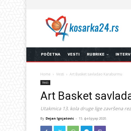
POČETNA
VESTI
RUBRIKE
INTERV
Home
Vesti
Art Basket savladao Karaburmu
Vesti
Art Basket savla
Utakmica 13. kola druge lige završena rez
By
Dejan Ignjatovic
-
15. фебруар 2020.