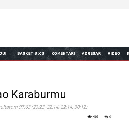
JUI
BASKET 3 X 3
KOMENTARI
ADRESAR
VIDEO
dao Karaburmu
ultatom 97:63 (23:23, 22:14, 22:14, 30:12)
469
0