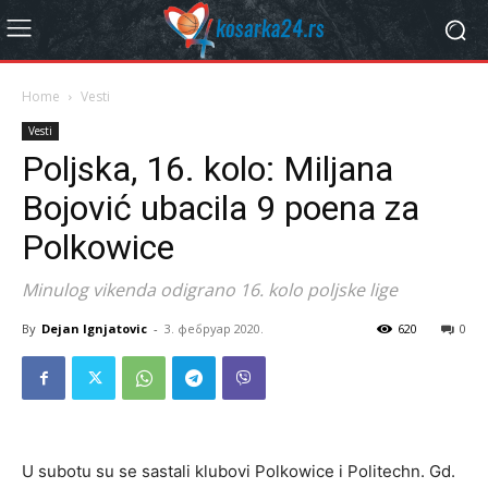
Home
Vesti
Vesti
Poljska, 16. kolo: Miljana
Bojović ubacila 9 poena za
Polkowice
Minulog vikenda odigrano 16. kolo poljske lige
By
Dejan Ignjatovic
-
3. фебруар 2020.
620
0
U subotu su se sastali klubovi Polkowice i Politechn. Gd.