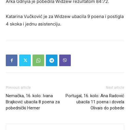
Arka Gdnyia je pobedila Widzew rezultatom 84:72.
Katarina Vučković je za Widzew ubacila 9 poena i postigla
4 skoka i jednu asistenciju.
Previous article
Next article
Nemačka, 16. kolo: Ivana
Portugal, 16. kolo: Ana Radović
Brajković ubacila 8 poena za
ubacila 11 poena i dovela
pobednički Herner
Olivais do pobede