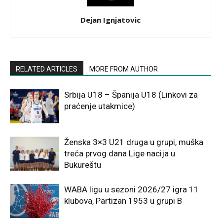
Dejan Ignjatovic
RELATED ARTICLES
MORE FROM AUTHOR
Srbija U18 – Španija U18 (Linkovi za
praćenje utakmice)
Ženska 3×3 U21 druga u grupi, muška
treća prvog dana Lige nacija u
Bukureštu
WABA ligu u sezoni 2026/27 igra 11
klubova, Partizan 1953 u grupi B