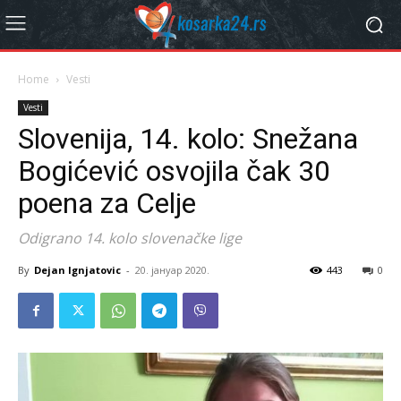
Home
Vesti
Vesti
Slovenija, 14. kolo: Snežana
Bogićević osvojila čak 30
poena za Celje
Odigrano 14. kolo slovenačke lige
By
Dejan Ignjatovic
-
20. јануар 2020.
443
0