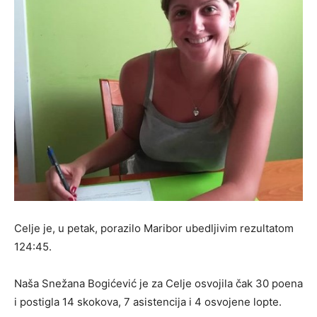
Celje je, u petak, porazilo Maribor ubedljivim rezultatom
124:45.
Naša Snežana Bogićević je za Celje osvojila čak 30 poena
i postigla 14 skokova, 7 asistencija i 4 osvojene lopte.