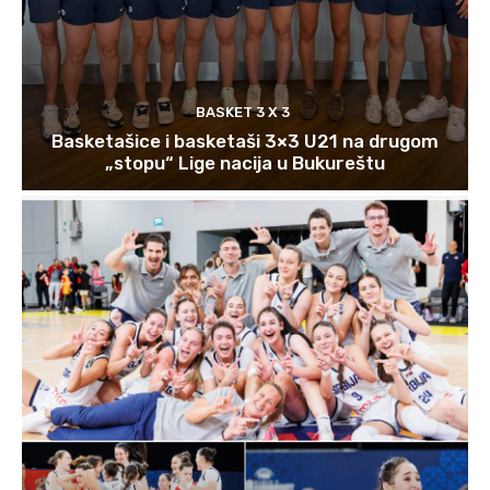
BASKET 3 X 3
Basketašice i basketaši 3×3 U21 na drugom
„stopu“ Lige nacija u Bukureštu