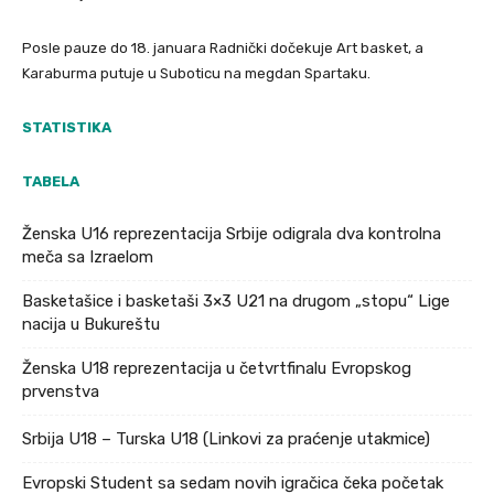
Posle pauze do 18. januara Radnički dočekuje Art basket, a
Karaburma putuje u Suboticu na megdan Spartaku.
STATISTIKA
TABELA
Ženska U16 reprezentacija Srbije odigrala dva kontrolna
meča sa Izraelom
Basketašice i basketaši 3×3 U21 na drugom „stopu“ Lige
nacija u Bukureštu
Ženska U18 reprezentacija u četvrtfinalu Evropskog
prvenstva
Srbija U18 – Turska U18 (Linkovi za praćenje utakmice)
Evropski Student sa sedam novih igračica čeka početak