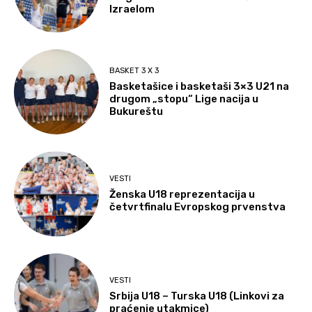
Izraelom
BASKET 3 X 3
Basketašice i basketaši 3×3 U21 na
drugom „stopu“ Lige nacija u
Bukureštu
VESTI
Ženska U18 reprezentacija u
četvrtfinalu Evropskog prvenstva
VESTI
Srbija U18 – Turska U18 (Linkovi za
praćenje utakmice)