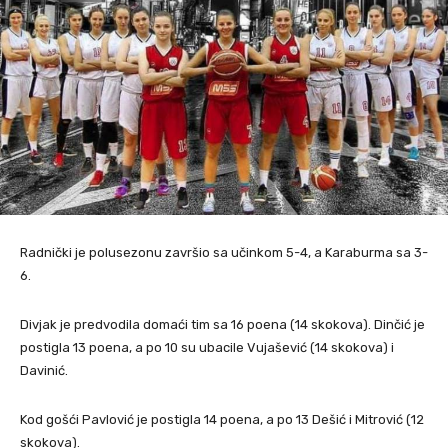
Radnički je polusezonu završio sa učinkom 5-4, a Karaburma sa 3-
6.
Divjak je predvodila domaći tim sa 16 poena (14 skokova). Dinčić je
postigla 13 poena, a po 10 su ubacile Vujašević (14 skokova) i
Davinić.
Kod gošći Pavlović je postigla 14 poena, a po 13 Dešić i Mitrović (12
skokova).