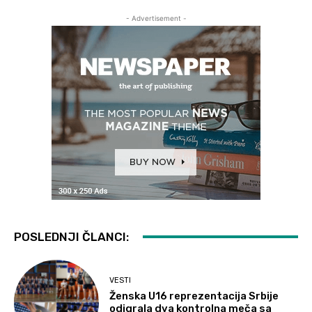
- Advertisement -
POSLEDNJI ČLANCI:
VESTI
Ženska U16 reprezentacija Srbije
odigrala dva kontrolna meča sa