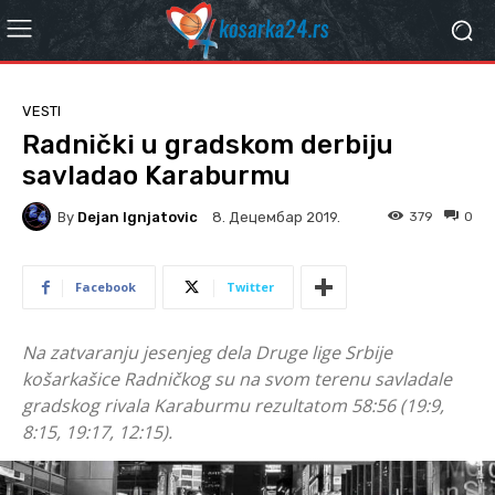
VESTI
Radnički u gradskom derbiju
savladao Karaburmu
By
Dejan Ignjatovic
379
0
8. Децембар 2019.
Facebook
Twitter
Na zatvaranju jesenjeg dela Druge lige Srbije
košarkašice Radničkog su na svom terenu savladale
gradskog rivala Karaburmu rezultatom 58:56 (19:9,
8:15, 19:17, 12:15).