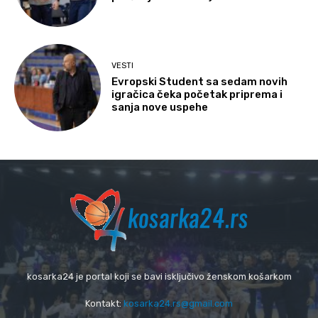
VESTI
Evropski Student sa sedam novih
igračica čeka početak priprema i
sanja nove uspehe
kosarka24 je portal koji se bavi isključivo ženskom košarkom
Kontakt:
kosarka24.rs@gmail.com