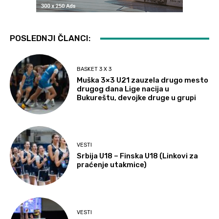
POSLEDNJI ČLANCI:
BASKET 3 X 3
Muška 3×3 U21 zauzela drugo mesto
drugog dana Lige nacija u
Bukureštu, devojke druge u grupi
VESTI
Srbija U18 – Finska U18 (Linkovi za
praćenje utakmice)
VESTI