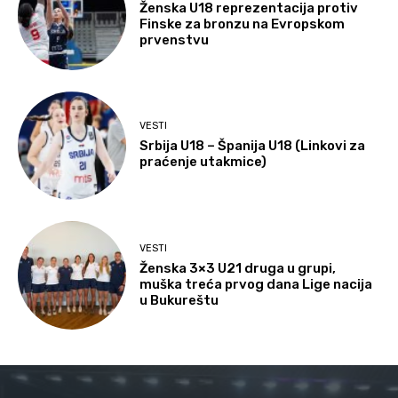
Ženska U18 reprezentacija protiv
Finske za bronzu na Evropskom
prvenstvu
VESTI
Srbija U18 – Španija U18 (Linkovi za
praćenje utakmice)
VESTI
Ženska 3×3 U21 druga u grupi,
muška treća prvog dana Lige nacija
u Bukureštu