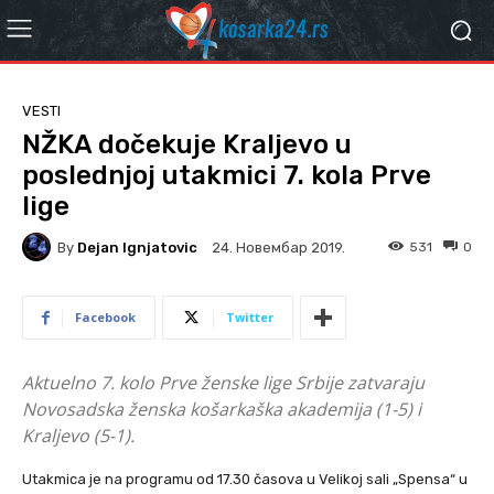
VESTI
NŽKA dočekuje Kraljevo u
poslednjoj utakmici 7. kola Prve
lige
By
Dejan Ignjatovic
531
0
24. Новембар 2019.
Facebook
Twitter
Aktuelno 7. kolo Prve ženske lige Srbije zatvaraju
Novosadska ženska košarkaška akademija (1-5) i
Kraljevo (5-1).
Utakmica je na programu od 17.30 časova u Velikoj sali „Spensa“ u