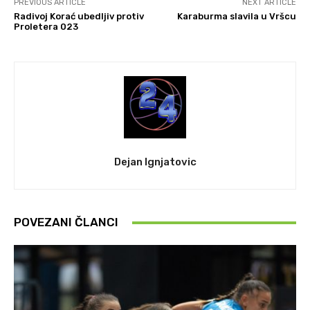
PREVIOUS ARTICLE
NEXT ARTICLE
Radivoj Korać ubedljiv protiv
Karaburma slavila u Vršcu
Proletera 023
Dejan Ignjatovic
POVEZANI ČLANCI