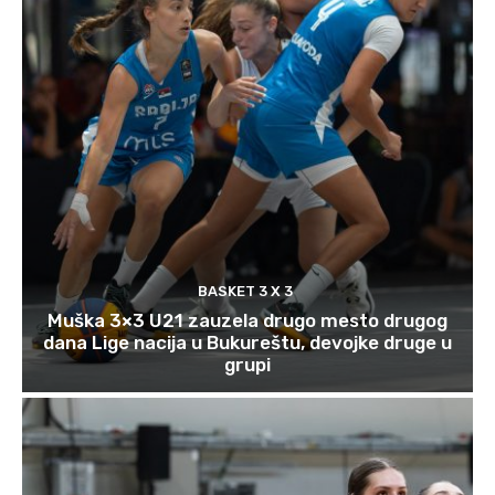
BASKET 3 X 3
Muška 3×3 U21 zauzela drugo mesto drugog
dana Lige nacija u Bukureštu, devojke druge u
grupi