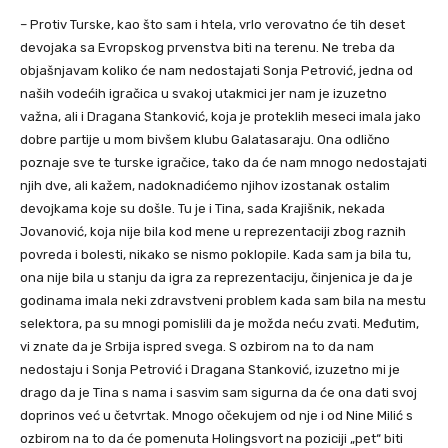
– Protiv Turske, kao što sam i htela, vrlo verovatno će tih deset
devojaka sa Evropskog prvenstva biti na terenu. Ne treba da
objašnjavam koliko će nam nedostajati Sonja Petrović, jedna od
naših vodećih igračica u svakoj utakmici jer nam je izuzetno
važna, ali i Dragana Stanković, koja je proteklih meseci imala jako
dobre partije u mom bivšem klubu Galatasaraju. Ona odlično
poznaje sve te turske igračice, tako da će nam mnogo nedostajati
njih dve, ali kažem, nadoknadićemo njihov izostanak ostalim
devojkama koje su došle. Tu je i Tina, sada Krajišnik, nekada
Jovanović, koja nije bila kod mene u reprezentaciji zbog raznih
povreda i bolesti, nikako se nismo poklopile. Kada sam ja bila tu,
ona nije bila u stanju da igra za reprezentaciju, činjenica je da je
godinama imala neki zdravstveni problem kada sam bila na mestu
selektora, pa su mnogi pomislili da je možda neću zvati. Međutim,
vi znate da je Srbija ispred svega. S ozbirom na to da nam
nedostaju i Sonja Petrović i Dragana Stanković, izuzetno mi je
drago da je Tina s nama i sasvim sam sigurna da će ona dati svoj
doprinos već u četvrtak. Mnogo očekujem od nje i od Nine Milić s
ozbirom na to da će pomenuta Holingsvort na poziciji „pet“ biti