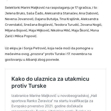
Selektorki Marini Maljković na raspolaganju je 17 igračica, i to:
Jelena Bruks, Saša Čađo, Aleksandra Stanaćev, Ana Dabović,
Nevena Jovanović, Dajana Butulija, Tina Krajišnik, Aleksandra
Crvendakić, Snežana Bogićević, Teodora Turudić, Jovana Nogić,
Miljana Bojović, Maja Miljković, Nikolina Milić, Maja Škorić, Mona
Zarić i Milica Popović.
Uz ekipu je i Sonja Petrović, koja neće moći da pomogne u
mečevima ovog „prozora“ protiv Turske i 17. novembra na
gostovanju u Albaniji zbog povrede.