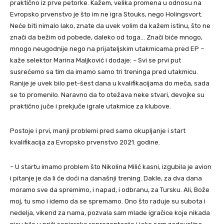
praktično iz prve petorke. Kažem, velika promena u odnosu na
Evropsko prvenstvo je što im ne igra Stouks, nego Holingsvort.
Neće biti nimalo lako, znate da uvek volim da kažem istinu, što ne
znači da bežim od pobede, daleko od toga… Znači biće mnogo,
mnogo neugodnije nego na prijateljskim utakmicama pred EP –
kaže selektor Marina Maljković i dodaje: – Svi se prvi put
susrećemo sa tim da imamo samo tri treninga pred utakmicu.
Ranije je uvek bilo pet-šest dana u kvalifikacijama do meča, sada
se to promenilo. Naravno da to otežava neke stvari, devojke su
praktično juče i prekjuče igrale utakmice za klubove.
Postoje i prvi, manji problemi pred samo okupljanje i start
kvalifikacija za Evropsko prvenstvo 2021. godine.
– U startu imamo problem što Nikolina Milić kasni, izgubila je avion
i pitanje je da li će doći na današnji trening. Dakle, za dva dana
moramo sve da spremimo, i napad, i odbranu, za Tursku. Ali, Bože
moj, tu smo i idemo da se spremamo. Ono što raduje su subota i
nedelja, vikend za nama, pozvala sam mlade igračice koje nikada