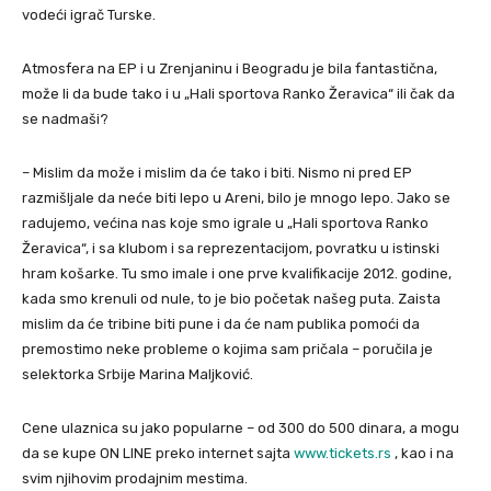
vodeći igrač Turske.
Atmosfera na EP i u Zrenjaninu i Beogradu je bila fantastična,
može li da bude tako i u „Hali sportova Ranko Žeravica“ ili čak da
se nadmaši?
– Mislim da može i mislim da će tako i biti. Nismo ni pred EP
razmišljale da neće biti lepo u Areni, bilo je mnogo lepo. Jako se
radujemo, većina nas koje smo igrale u „Hali sportova Ranko
Žeravica“, i sa klubom i sa reprezentacijom, povratku u istinski
hram košarke. Tu smo imale i one prve kvalifikacije 2012. godine,
kada smo krenuli od nule, to je bio početak našeg puta. Zaista
mislim da će tribine biti pune i da će nam publika pomoći da
premostimo neke probleme o kojima sam pričala – poručila je
selektorka Srbije Marina Maljković.
Cene ulaznica su jako popularne – od 300 do 500 dinara, a mogu
da se kupe ON LINE preko internet sajta
www.tickets.rs
, kao i na
svim njihovim prodajnim mestima.