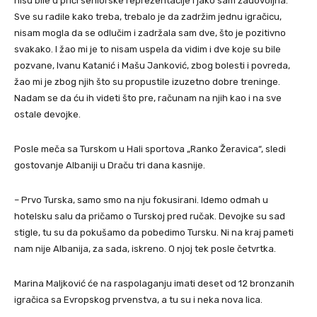
nisu bile u priči seniorske reprezentacije i jako sam zadovoljna.
Sve su radile kako treba, trebalo je da zadržim jednu igračicu,
nisam mogla da se odlučim i zadržala sam dve, što je pozitivno
svakako. I žao mi je to nisam uspela da vidim i dve koje su bile
pozvane, Ivanu Katanić i Mašu Janković, zbog bolesti i povreda,
žao mi je zbog njih što su propustile izuzetno dobre treninge.
Nadam se da ću ih videti što pre, računam na njih kao i na sve
ostale devojke.
Posle meča sa Turskom u Hali sportova „Ranko Žeravica“, sledi
gostovanje Albaniji u Draču tri dana kasnije.
– Prvo Turska, samo smo na nju fokusirani. Idemo odmah u
hotelsku salu da pričamo o Turskoj pred ručak. Devojke su sad
stigle, tu su da pokušamo da pobedimo Tursku. Ni na kraj pameti
nam nije Albanija, za sada, iskreno. O njoj tek posle četvrtka.
Marina Maljković će na raspolaganju imati deset od 12 bronzanih
igračica sa Evropskog prvenstva, a tu su i neka nova lica.