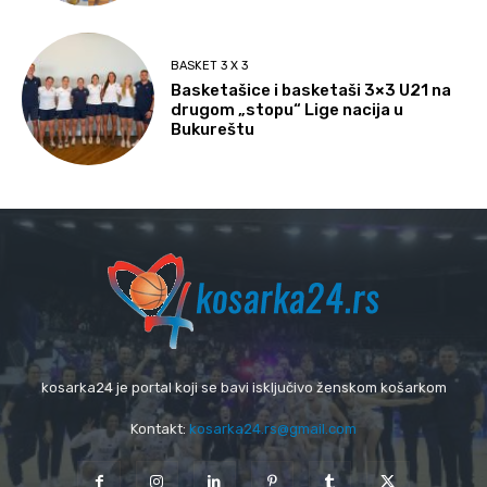
BASKET 3 X 3
Basketašice i basketaši 3×3 U21 na
drugom „stopu“ Lige nacija u
Bukureštu
kosarka24 je portal koji se bavi isključivo ženskom košarkom
Kontakt:
kosarka24.rs@gmail.com