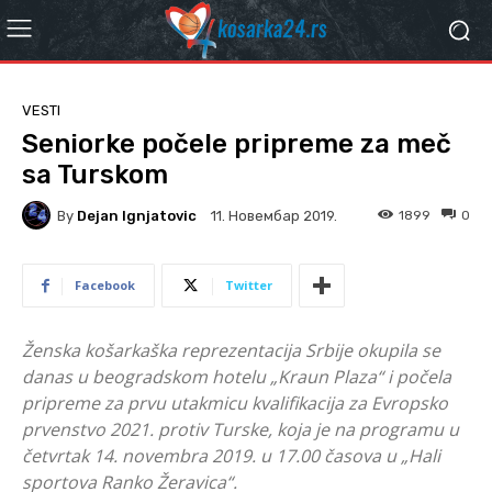
VESTI
Seniorke počele pripreme za meč
sa Turskom
By
Dejan Ignjatovic
1899
0
11. Новембар 2019.
Facebook
Twitter
Ženska košarkaška reprezentacija Srbije okupila se
danas u beogradskom hotelu „Kraun Plaza“ i počela
pripreme za prvu utakmicu kvalifikacija za Evropsko
prvenstvo 2021. protiv Turske, koja je na programu u
četvrtak 14. novembra 2019. u 17.00 časova u „Hali
sportova Ranko Žeravica“.