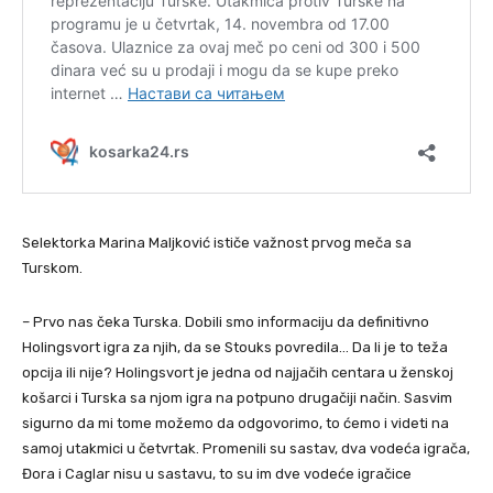
Selektorka Marina Maljković ističe važnost prvog meča sa
Turskom.
– Prvo nas čeka Turska. Dobili smo informaciju da definitivno
Holingsvort igra za njih, da se Stouks povredila… Da li je to teža
opcija ili nije? Holingsvort je jedna od najjačih centara u ženskoj
košarci i Turska sa njom igra na potpuno drugačiji način. Sasvim
sigurno da mi tome možemo da odgovorimo, to ćemo i videti na
samoj utakmici u četvrtak. Promenili su sastav, dva vodeća igrača,
Đora i Caglar nisu u sastavu, to su im dve vodeće igračice