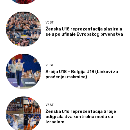
VESTI
Ženska U18 reprezentacija plasirala
se u polufinale Evropskog prvenstva
VESTI
Srbija U18 – Belgija U18 (Linkovi za
praćenje utakmice)
VESTI
Ženska U16 reprezentacija Srbije
odigrala dva kontrolna meča sa
Izraelom