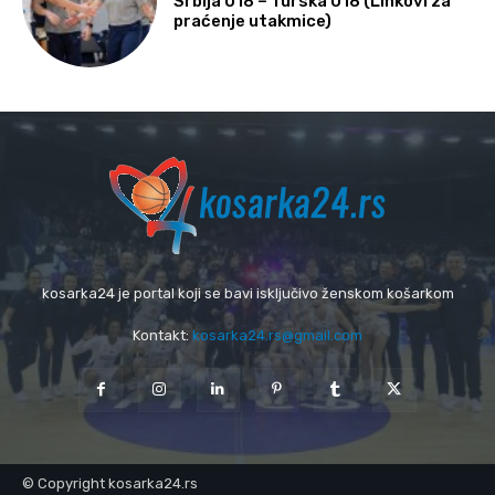
Srbija U18 – Turska U18 (Linkovi za
praćenje utakmice)
kosarka24 je portal koji se bavi isključivo ženskom košarkom
Kontakt:
kosarka24.rs@gmail.com
© Copyright kosarka24.rs