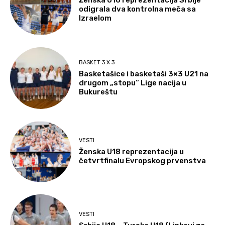
Ženska U16 reprezentacija Srbije
odigrala dva kontrolna meča sa
Izraelom
BASKET 3 X 3
Basketašice i basketaši 3×3 U21 na
drugom „stopu“ Lige nacija u
Bukureštu
VESTI
Ženska U18 reprezentacija u
četvrtfinalu Evropskog prvenstva
VESTI