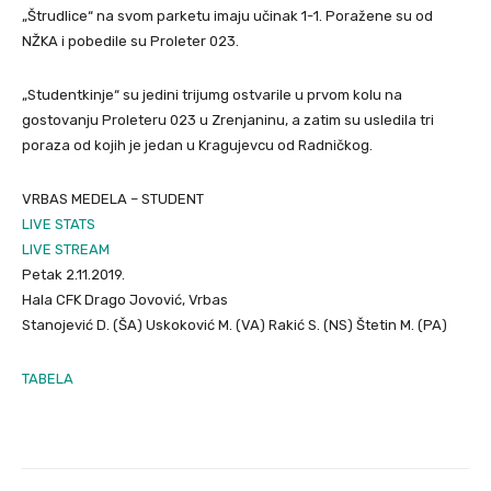
„Štrudlice“ na svom parketu imaju učinak 1-1. Poražene su od
NŽKA i pobedile su Proleter 023.
„Studentkinje“ su jedini trijumg ostvarile u prvom kolu na
gostovanju Proleteru 023 u Zrenjaninu, a zatim su usledila tri
poraza od kojih je jedan u Kragujevcu od Radničkog.
VRBAS MEDELA – STUDENT
LIVE STATS
LIVE STREAM
Petak 2.11.2019.
Hala CFK Drago Jovović, Vrbas
Stanojević D. (ŠA) Uskoković M. (VA) Rakić S. (NS) Štetin M. (PA)
TABELA