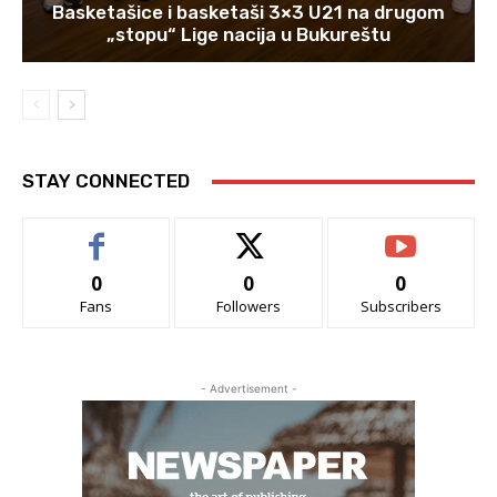
Basketašice i basketaši 3×3 U21 na drugom
„stopu“ Lige nacija u Bukureštu
STAY CONNECTED
0
0
0
Fans
Followers
Subscribers
- Advertisement -