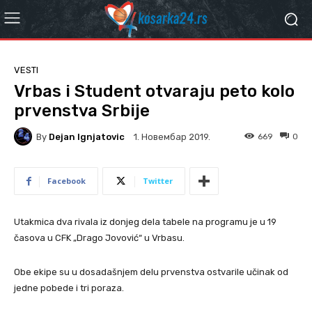
VESTI
Vrbas i Student otvaraju peto kolo
prvenstva Srbije
By
Dejan Ignjatovic
669
0
1. Новембар 2019.
Facebook
Twitter
Utakmica dva rivala iz donjeg dela tabele na programu je u 19
časova u CFK „Drago Jovović“ u Vrbasu.
Obe ekipe su u dosadašnjem delu prvenstva ostvarile učinak od
jedne pobede i tri poraza.