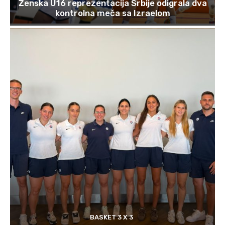
Ženska U16 reprezentacija Srbije odigrala dva
kontrolna meča sa Izraelom
BASKET 3 X 3