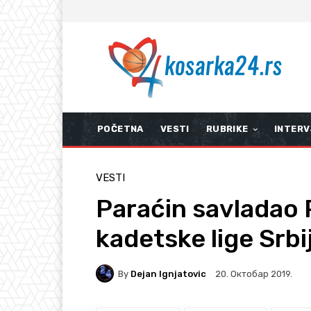
POČETNA
VESTI
RUBRIKE
INTERV
VESTI
Paraćin savladao 
kadetske lige Srbi
By
Dejan Ignjatovic
20. Октобар 2019.