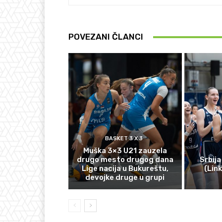
POVEZANI ČLANCI
BASKET 3 X 3
Muška 3×3 U21 zauzela
drugo mesto drugog dana
Srbija
Lige nacija u Bukureštu,
(Lin
devojke druge u grupi