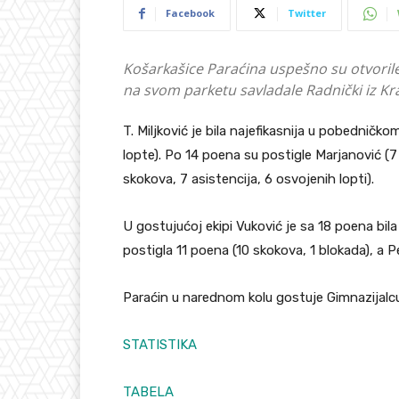
Facebook
Twitter
Košarkašice Paraćina uspešno su otvorile 
na svom parketu savladale Radnički iz Kra
T. Miljković je bila najefikasnija u pobedničk
lopte). Po 14 poena su postigle Marjanović (7 
skokova, 7 asistencija, 6 osvojenih lopti).
U gostujućoj ekipi Vuković je sa 18 poena bila 
postigla 11 poena (10 skokova, 1 blokada), a P
Paraćin u narednom kolu gostuje Gimnazijalcu
STATISTIKA
TABELA