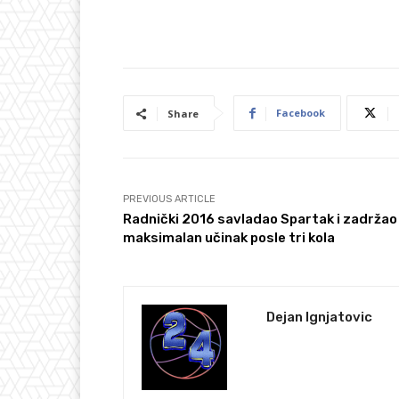
Facebook
Share
PREVIOUS ARTICLE
Radnički 2016 savladao Spartak i zadržao
maksimalan učinak posle tri kola
Dejan Ignjatovic