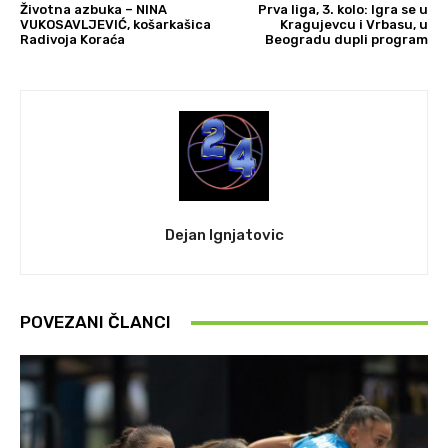
Životna azbuka – NINA
Prva liga, 3. kolo: Igra se u
VUKOSAVLJEVIĆ, košarkašica
Kragujevcu i Vrbasu, u
Radivoja Koraća
Beogradu dupli program
Dejan Ignjatovic
POVEZANI ČLANCI