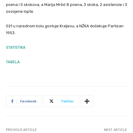
poena i 5 skokova, a Marija Mršić 8 poena, 3 skoka, 2 asistencie i 3
osvojene lopte.
021 u narednom kolu gostuje Kraljevu, a NŽKA dočekuje Partizan
1953.
STATISTIKA
TABELA
Facebook
Twitter
PREVIOUS ARTICLE
NEXT ARTICLE