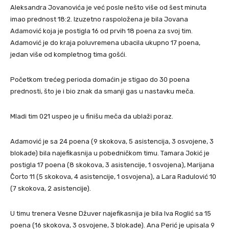
Aleksandra Jovanovića je već posle nešto više od šest minuta
imao prednost 18:2. Izuzetno raspoložena je bila Jovana
Adamović koja je postigla 16 od prvih 18 poena za svoj tim.
Adamović je do kraja poluvremena ubacila ukupno 17 poena,
jedan više od kompletnog tima gošći.
Početkom trećeg perioda domaćin je stigao do 30 poena
prednosti, što je i bio znak da smanji gas u nastavku meča.
Mladi tim 021 uspeo je u finišu meča da ublaži poraz.
Adamović je sa 24 poena (9 skokova, 5 asistencija, 3 osvojene, 3
blokade) bila najefikasnija u pobedničkom timu. Tamara Jokić je
postigla 17 poena (8 skokova, 3 asistencije, 1 osvojena), Marijana
Čorto 11 (5 skokova, 4 asistencije, 1 osvojena), a Lara Radulović 10
(7 skokova, 2 asistencije).
U timu trenera Vesne Džuver najefikasnija je bila Iva Roglić sa 15
poena (16 skokova, 3 osvojene, 3 blokade). Ana Perić je upisala 9