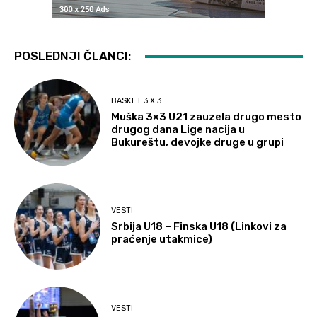
POSLEDNJI ČLANCI:
BASKET 3 X 3
Muška 3×3 U21 zauzela drugo mesto
drugog dana Lige nacija u
Bukureštu, devojke druge u grupi
VESTI
Srbija U18 – Finska U18 (Linkovi za
praćenje utakmice)
VESTI