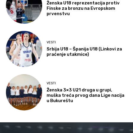
Ženska U18 reprezentacija protiv
Finske za bronzu na Evropskom
prvenstvu
VESTI
Srbija U18 – Španija U18 (Linkovi za
praćenje utakmice)
VESTI
Ženska 3×3 U21 druga u grupi,
muška treća prvog dana Lige nacija
u Bukureštu