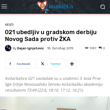
VESTI
021 ubedljiv u gradskom derbiju
Novog Sada protiv ŽKA
By
Dejan Ignjatovic
1087
0
18. Октобар 2019.
Facebook
Twitter
Košarkašice 021 savladale su u utakmici 3. kola Prve
lige Srbije Novosadsku žensku košarkašku akademiju
rezultatom 73:49 (22:6, 18:10, 17:12, 16:21).