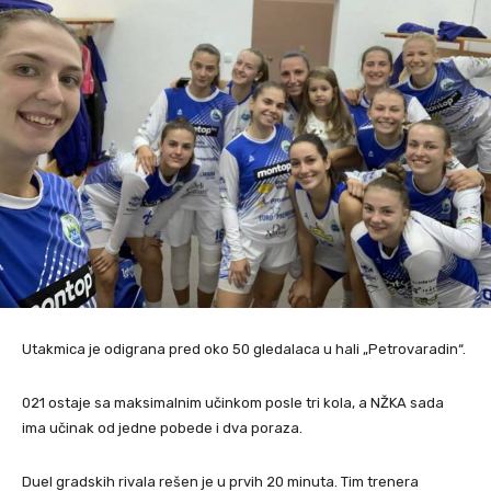
Utakmica je odigrana pred oko 50 gledalaca u hali „Petrovaradin“.
021 ostaje sa maksimalnim učinkom posle tri kola, a NŽKA sada
ima učinak od jedne pobede i dva poraza.
Duel gradskih rivala rešen je u prvih 20 minuta. Tim trenera