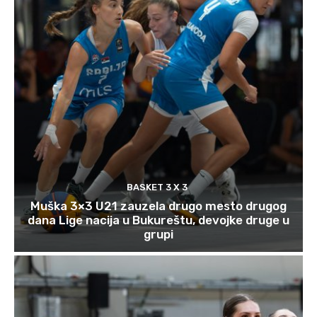
BASKET 3 X 3
Muška 3×3 U21 zauzela drugo mesto drugog
dana Lige nacija u Bukureštu, devojke druge u
grupi