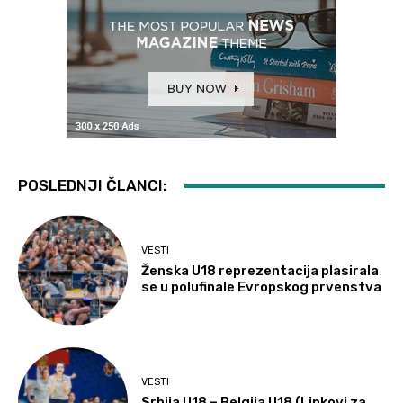
POSLEDNJI ČLANCI:
VESTI
Ženska U18 reprezentacija plasirala
se u polufinale Evropskog prvenstva
VESTI
Srbija U18 – Belgija U18 (Linkovi za