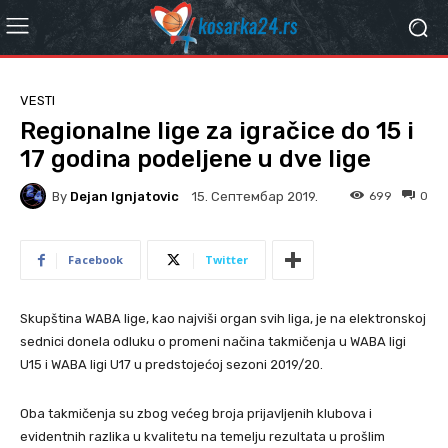
VESTI
Regionalne lige za igračice do 15 i
17 godina podeljene u dve lige
By
Dejan Ignjatovic
699
0
15. Септембар 2019.
Facebook
Twitter
Skupština WABA lige, kao najviši organ svih liga, je na elektronskoj
sednici donela odluku o promeni načina takmičenja u WABA ligi
U15 i WABA ligi U17 u predstojećoj sezoni 2019/20.
Oba takmičenja su zbog većeg broja prijavljenih klubova i
evidentnih razlika u kvalitetu na temelju rezultata u prošlim