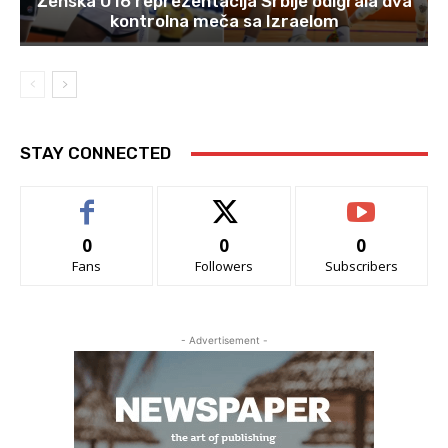
Ženska U16 reprezentacija Srbije odigrala dva
kontrolna meča sa Izraelom
STAY CONNECTED
0
0
0
Fans
Followers
Subscribers
- Advertisement -