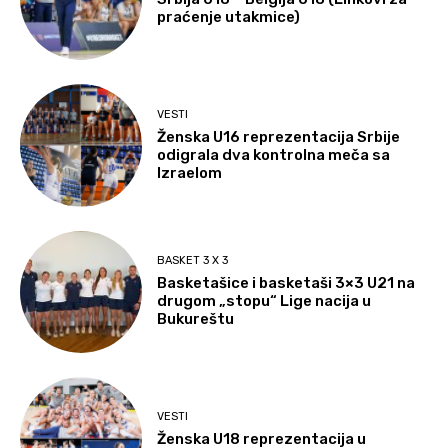
praćenje utakmice)
VESTI
Ženska U16 reprezentacija Srbije
odigrala dva kontrolna meča sa
Izraelom
BASKET 3 X 3
Basketašice i basketaši 3×3 U21 na
drugom „stopu“ Lige nacija u
Bukureštu
VESTI
Ženska U18 reprezentacija u