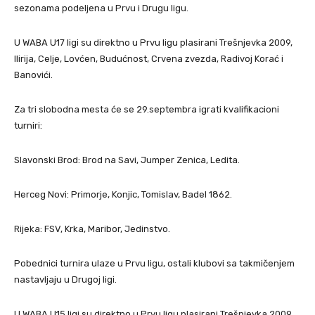
sezonama podeljena u Prvu i Drugu ligu.
U WABA U17 ligi su direktno u Prvu ligu plasirani Trešnjevka 2009,
Ilirija, Celje, Lovćen, Budućnost, Crvena zvezda, Radivoj Korać i
Banovići.
Za tri slobodna mesta će se 29.septembra igrati kvalifikacioni
turniri:
Slavonski Brod: Brod na Savi, Jumper Zenica, Ledita.
Herceg Novi: Primorje, Konjic, Tomislav, Badel 1862.
Rijeka: FSV, Krka, Maribor, Jedinstvo.
Pobednici turnira ulaze u Prvu ligu, ostali klubovi sa takmičenjem
nastavljaju u Drugoj ligi.
U WABA U15 ligi su direktno u Prvu ligu plasirani Trešnjevka 2009,