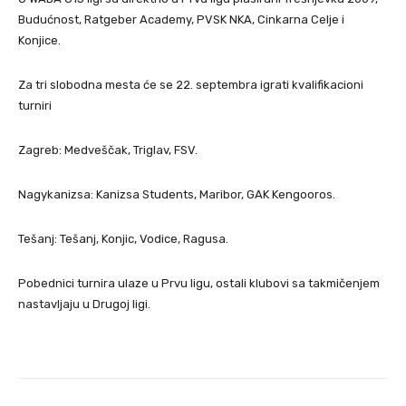
Budućnost, Ratgeber Academy, PVSK NKA, Cinkarna Celje i
Konjice.
Za tri slobodna mesta će se 22. septembra igrati kvalifikacioni
turniri
Zagreb: Medveščak, Triglav, FSV.
Nagykanizsa: Kanizsa Students, Maribor, GAK Kengooros.
Tešanj: Tešanj, Konjic, Vodice, Ragusa.
Pobednici turnira ulaze u Prvu ligu, ostali klubovi sa takmičenjem
nastavljaju u Drugoj ligi.