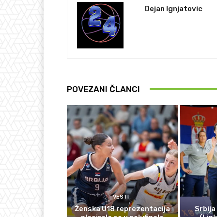
Dejan Ignjatovic
POVEZANI ČLANCI
VESTI
Ženska U18 reprezentacija
Srbija