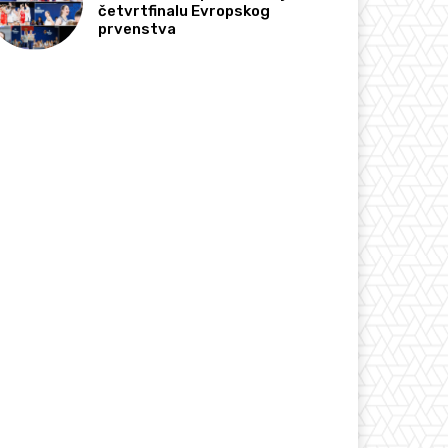
četvrtfinalu Evropskog
prvenstva