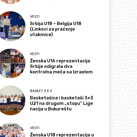
VESTI
Srbija U18 – Belgija U18
(Linkovi za praćenje
utakmice)
VESTI
Ženska U16 reprezentacija
Srbije odigrala dva
kontrolna meča sa Izraelom
BASKET 3 X 3
Basketašice i basketaši 3×3
U21 na drugom „stopu“ Lige
nacija u Bukureštu
VESTI
Ženska U18 reprezentacija u