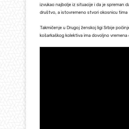
izvukao najbolje iz situacije i da je spreman 
društvo, a istovremeno stvori okosnicu tima 
Takmičenje u Drugoj ženskoj ligi Srbije počinj
košarkaškog kolektiva ima dovoljno vremena d