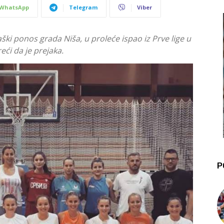
WhatsApp
Telegram
Viber
aški ponos grada Niša, u proleće ispao iz Prve lige u
eći da je prejaka.
P