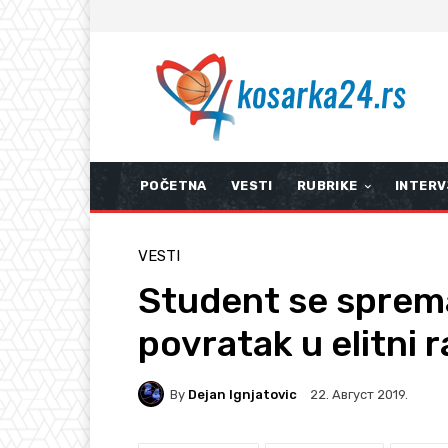
POČETNA
VESTI
RUBRIKE
INTERV
VESTI
Student se sprem
povratak u elitni 
By
Dejan Ignjatovic
22. Август 2019.