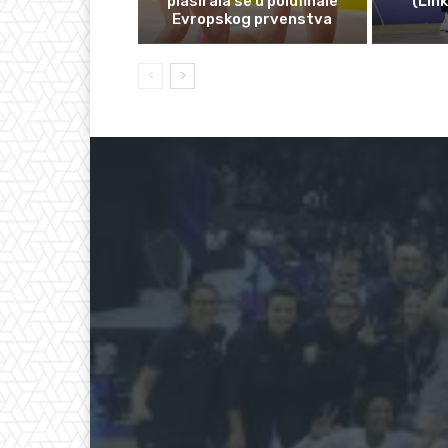
plasirala se u polufinale
(Lin
Evropskog prvenstva