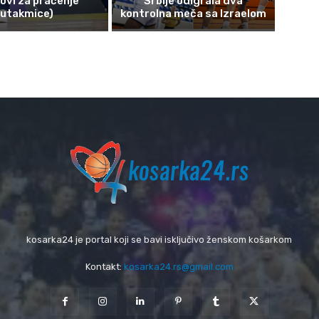
kovi za praćenje
Srbije odigrala dva
utakmice)
kontrolna meča sa Izraelom
kosarka24 je portal koji se bavi isključivo ženskom košarkom
Kontakt:
kosarka24.rs@gmail.com