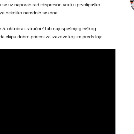
da se uz naporan rad ekspresno vrati u prvoligaško
za nekoliko narednih sezona.
e 5. oktobra i stručni štab najuspešnijeg niškog
a ekipu dobro priremi za izazove koji im predstoje.