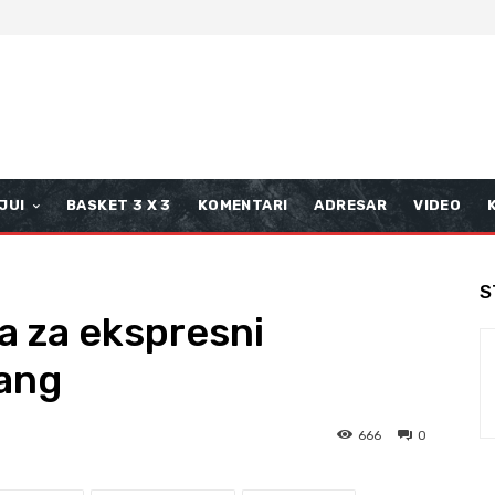
JUI
BASKET 3 X 3
KOMENTARI
ADRESAR
VIDEO
S
a za ekspresni
rang
666
0