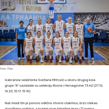
Foto: Fiba
Izabranice selektorke Svetlane Mitrović u okviru drugog kola
grupe “A” savladale su selekciju Bosne i Hercegovine 73:62 (27:12,
16:23, 15:17, 15:10).
Naš mladi tim je ponovo odlično otvorio utakmicu, brzo stekao
dvocifreno vođstvo, a krajem prve četvrtine imao i 17 poena