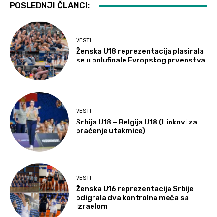
POSLEDNJI ČLANCI:
VESTI
Ženska U18 reprezentacija plasirala
se u polufinale Evropskog prvenstva
VESTI
Srbija U18 – Belgija U18 (Linkovi za
praćenje utakmice)
VESTI
Ženska U16 reprezentacija Srbije
odigrala dva kontrolna meča sa
Izraelom