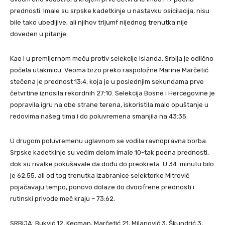
prednosti. Imale su srpske kadetkinje u nastavku osicilacija, nisu
bile tako ubedljive, ali njihov trijumf nijednog trenutka nije
doveden u pitanje.
Kao i u premijernom meču protiv selekcije Islanda, Srbija je odlično
počela utakmicu. Veoma brzo preko raspoložne Marine Marčetić
stečena je prednost 13:4, koja je u poslednjim sekundama prve
četvrtine iznosila rekordnih 27:10. Selekcija Bosne i Hercegovine je
popravila igru na obe strane terena, iskoristila malo opuštanje u
redovima našeg tima i do poluvremena smanjila na 43:35.
U drugom poluvremenu uglavnom se vodila ravnopravna borba.
Srpske kadetkinje su većim delom imale 10-tak poena prednosti,
dok su rivalke pokušavale da dođu do preokreta. U 34. minutu bilo
je 62:55, ali od tog trenutka izabranice selektorke Mitrović
pojačavaju tempo, ponovo dolaze do dvocifrene prednosti i
rutinski privode meč kraju – 73:62.
SRBIJA: Bukvić 12, Kecman, Marčetić 21, Milanović 3, Škundrić 3,