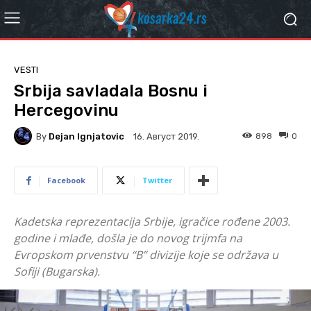
VESTI
Srbija savladala Bosnu i
Hercegovinu
By
Dejan Ignjatovic
898
0
16. Август 2019.
Facebook
Twitter
Kadetska reprezentacija Srbije, igračice rođene 2003.
godine i mlađe, došla je do novog trijmfa na
Evropskom prvenstvu “B” divizije koje se održava u
Sofiji (Bugarska).