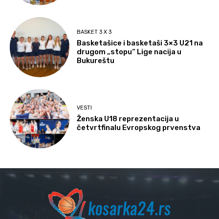
BASKET 3 X 3
Basketašice i basketaši 3×3 U21 na
drugom „stopu“ Lige nacija u
Bukureštu
VESTI
Ženska U18 reprezentacija u
četvrtfinalu Evropskog prvenstva