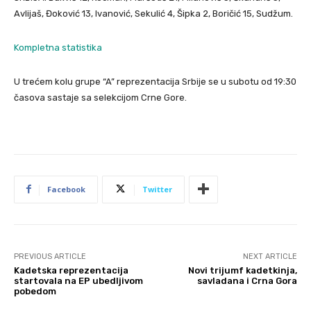
Avlijaš, Đoković 13, Ivanović, Sekulić 4, Šipka 2, Boričić 15, Sudžum.
Kompletna statistika
U trećem kolu grupe “A” reprezentacija Srbije se u subotu od 19:30
časova sastaje sa selekcijom Crne Gore.
Facebook
Twitter
PREVIOUS ARTICLE
NEXT ARTICLE
Kadetska reprezentacija
Novi trijumf kadetkinja,
startovala na EP ubedljivom
savladana i Crna Gora
pobedom