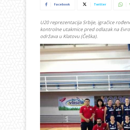
Facebook
Twitter
U20 reprezentacija Srbije, igračice rođen
kontrolne utakmice pred odlazak na Evro
održava u Klatovu (Češka).