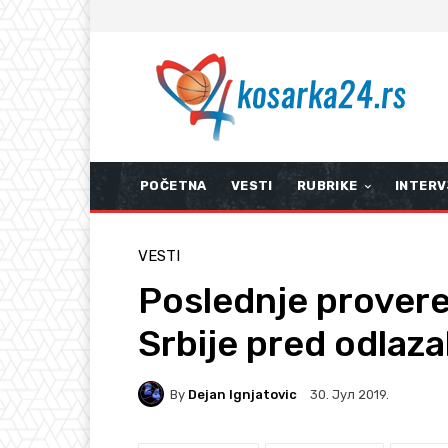
POČETNA
VESTI
RUBRIKE
INTERV
VESTI
Poslednje provere
Srbije pred odlaz
By
Dejan Ignjatovic
30. Јул 2019.