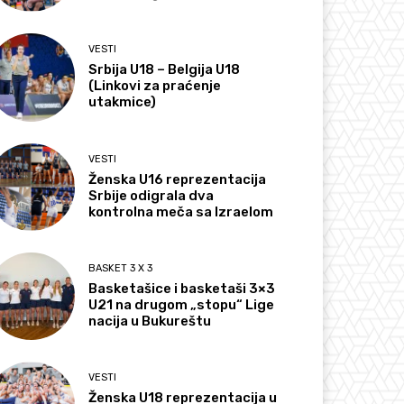
VESTI
Srbija U18 – Belgija U18
(Linkovi za praćenje
utakmice)
VESTI
Ženska U16 reprezentacija
Srbije odigrala dva
kontrolna meča sa Izraelom
BASKET 3 X 3
Basketašice i basketaši 3×3
U21 na drugom „stopu“ Lige
nacija u Bukureštu
VESTI
Ženska U18 reprezentacija u