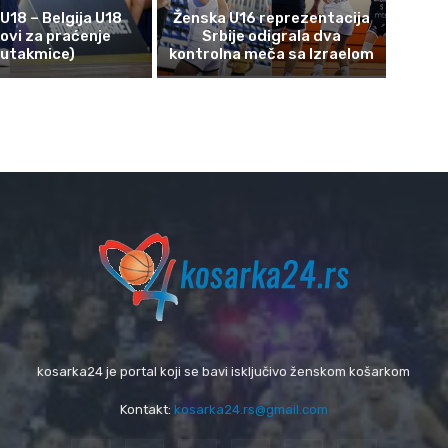
 U18 – Belgija U18
Ženska U16 reprezentacija
kovi za praćenje
Srbije odigrala dva
utakmice)
kontrolna meča sa Izraelom
kosarka24 je portal koji se bavi isključivo ženskom košarkom
Kontakt:
kosarka24.rs@gmail.com