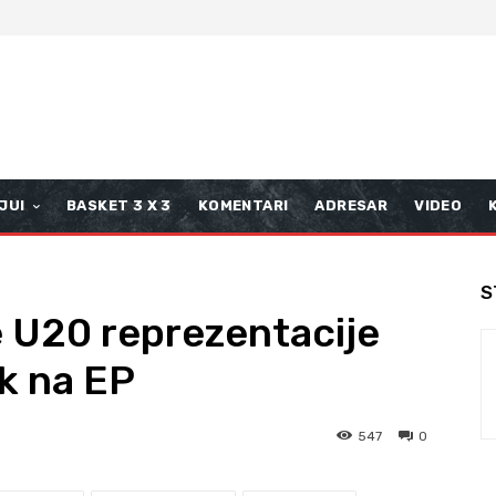
JUI
BASKET 3 X 3
KOMENTARI
ADRESAR
VIDEO
S
 U20 reprezentacije
ak na EP
547
0