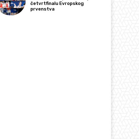
četvrtfinalu Evropskog
prvenstva