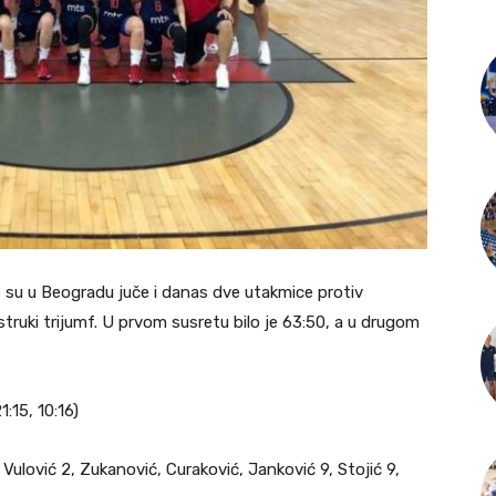
e su u Beogradu juče i danas dve utakmice protiv
struki trijumf. U prvom susretu bilo je 63:50, a u drugom
:15, 10:16)
 Vulović 2, Zukanović, Curaković, Janković 9, Stojić 9,