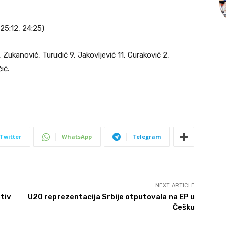
 25:12, 24:25)
, Zukanović, Turudić 9, Jakovljević 11, Curaković 2,
ić.
Twitter
WhatsApp
Telegram
NEXT ARTICLE
tiv
U20 reprezentacija Srbije otputovala na EP u
Češku