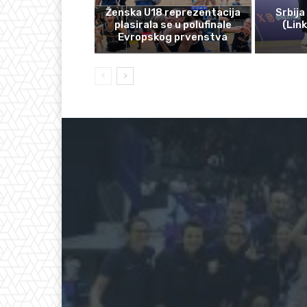
Ženska U18 reprezentacija
Srbija
plasirala se u polufinale
(Lin
Evropskog prvenstva