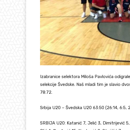
Izabranice selektora Miloša Pavlovića odigral
selekcije Švedske. Naš mladi tim je slavio dvo
78:72.
Srbija U20 – Švedska U20 63:50 (26:14, 6:5, 21
SRBIJA U20: Katanić 7, Jelić 3, Dimitrijević 5,