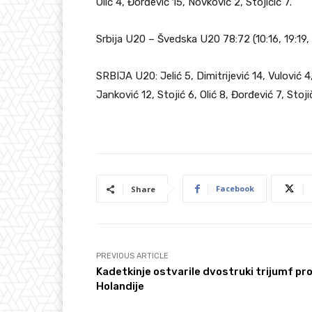
Olić 4, Đorđević 15, Novković 2, Stojičić 7.
Srbija U20 – Švedska U20 78:72 (10:16, 19:19,
SRBIJA U20: Jelić 5, Dimitrijević 14, Vulović 4
Janković 12, Stojić 6, Olić 8, Đorđević 7, Stojič
Facebook
Share
PREVIOUS ARTICLE
Kadetkinje ostvarile dvostruki trijumf pro
Holandije