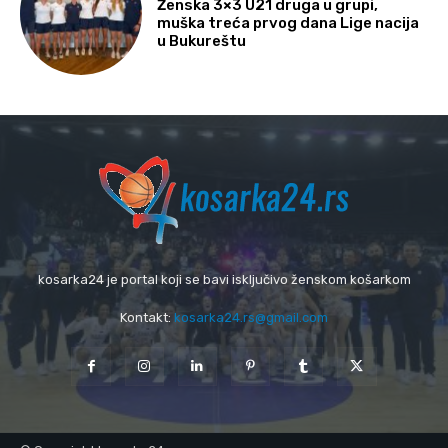
Ženska 3×3 U21 druga u grupi,
muška treća prvog dana Lige nacija
u Bukureštu
kosarka24 je portal koji se bavi isključivo ženskom košarkom
Kontakt:
kosarka24.rs@gmail.com