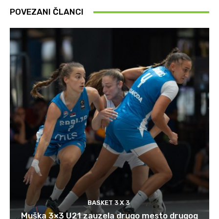
POVEZANI ČLANCI
BASKET 3 X 3
Muška 3×3 U21 zauzela drugo mesto drugog