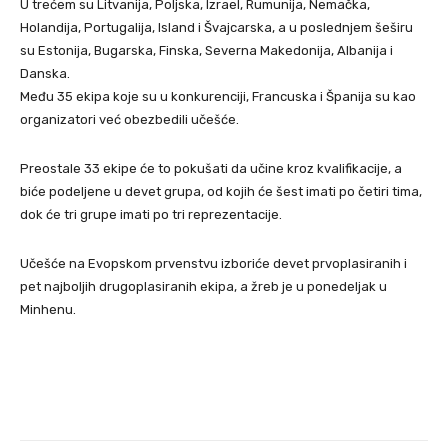
U trećem su Litvanija, Poljska, Izrael, Rumunija, Nemačka,
Holandija, Portugalija, Island i Švajcarska, a u poslednjem šeširu
su Estonija, Bugarska, Finska, Severna Makedonija, Albanija i
Danska.
Među 35 ekipa koje su u konkurenciji, Francuska i Španija su kao
organizatori već obezbedili učešće.
Preostale 33 ekipe će to pokušati da učine kroz kvalifikacije, a
biće podeljene u devet grupa, od kojih će šest imati po četiri tima,
dok će tri grupe imati po tri reprezentacije.
Učešće na Evopskom prvenstvu izboriće devet prvoplasiranih i
pet najboljih drugoplasiranih ekipa, a žreb je u ponedeljak u
Minhenu.