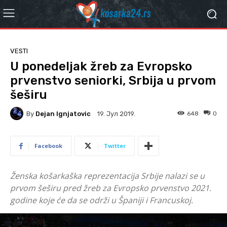
VESTI
U ponedeljak žreb za Evropsko
prvenstvo seniorki, Srbija u prvom
šeširu
By
Dejan Ignjatovic
648
0
19. Јул 2019.
Facebook
Twitter
Ženska košarkaška reprezentacija Srbije nalazi se u
prvom šeširu pred žreb za Evropsko prvenstvo 2021.
godine koje će da se održi u Španiji i Francuskoj.