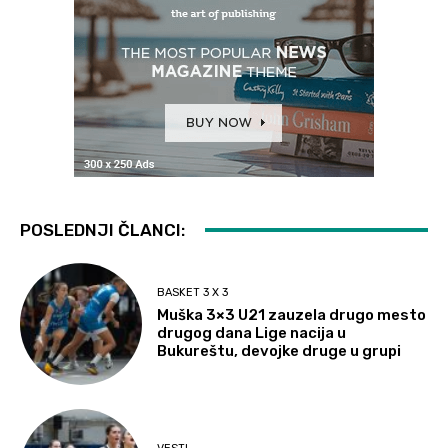
POSLEDNJI ČLANCI:
BASKET 3 X 3
Muška 3×3 U21 zauzela drugo mesto
drugog dana Lige nacija u
Bukureštu, devojke druge u grupi