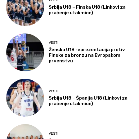
VESTI
Srbija U18 – Finska U18 (Linkovi za
praćenje utakmice)
VESTI
Ženska U18 reprezentacija protiv
Finske za bronzu na Evropskom
prvenstvu
VESTI
Srbija U18 – Španija U18 (Linkovi za
praćenje utakmice)
VESTI