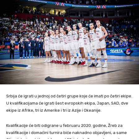
Srbija će igrati u jednoj od četiri grupe koje će imati po četiri ekipe.
U kvalifikacijama će igrati šest evropskih ekipa, Japan, SAD, dve
ekipe iz Afrike, tri iz Amerike i tri iz Azije i Okeanije.
Kvalifikacije će biti odigrane u februaru 2020. godine, Žreb za
kvalifikacije i domaćini turnira biće naknadno objavljeni, a same