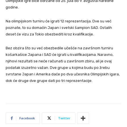
Olimpijske igre biće održane od 25. jula do 9. avgusta naredne
godine.
Na olimpijskom turniru će igrati 12 reprezentacija. Dve su već
poznate, to su domaćin Japan i svetski šampion SAD. Ostalih
deset će vizu za Tokio obezbediti kroz kvalifikacije.
Bez obzira što su već obezbedile učešće na završnom turniru
košarkašice Japana i SAD će igrati u kvalifikacijama. Naravno,
njihovi rezultati se neće računati u završnom zbiru, ali je ovaj
podatak izuzetno važan. Dve grupe u kojima budu po žrebu
svrstane Japan i Amerika daće po dva učesnika Olimpijskih igara,
dok će druge dve grupe dati po tri reprezentacije.
Facebook
Twitter