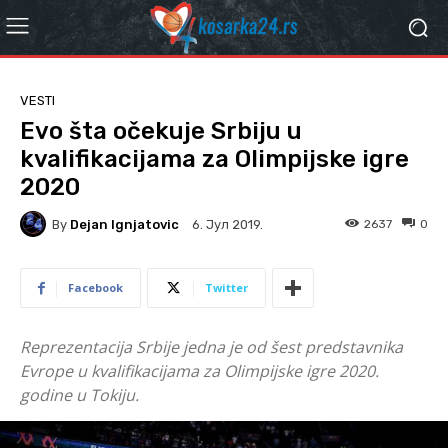
VESTI
Evo šta očekuje Srbiju u
kvalifikacijama za Olimpijske igre
2020
By
Dejan Ignjatovic
2637
0
6. Јул 2019.
Facebook
Twitter
Reprezentacija Srbije jedna je od šest predstavnika
Evrope u kvalifikacijama za Olimpijske igre 2020.
godine u Tokiju.