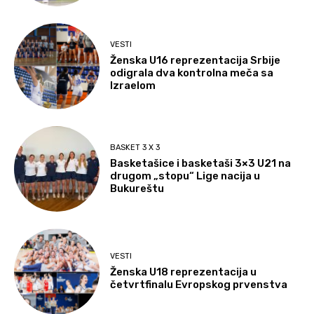
VESTI
Ženska U16 reprezentacija Srbije
odigrala dva kontrolna meča sa
Izraelom
BASKET 3 X 3
Basketašice i basketaši 3×3 U21 na
drugom „stopu“ Lige nacija u
Bukureštu
VESTI
Ženska U18 reprezentacija u
četvrtfinalu Evropskog prvenstva