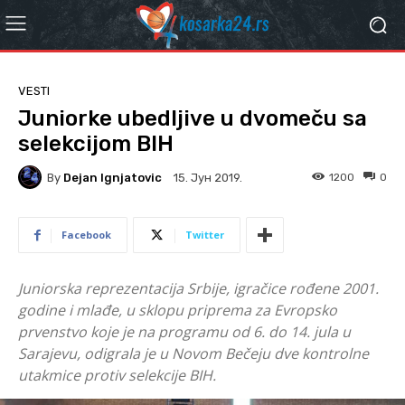
VESTI
Juniorke ubedljive u dvomeču sa
selekcijom BIH
By
Dejan Ignjatovic
1200
0
15. Јун 2019.
Facebook
Twitter
Juniorska reprezentacija Srbije, igračice rođene 2001.
godine i mlađe, u sklopu priprema za Evropsko
prvenstvo koje je na programu od 6. do 14. jula u
Sarajevu, odigrala je u Novom Bečeju dve kontrolne
utakmice protiv selekcije BIH.