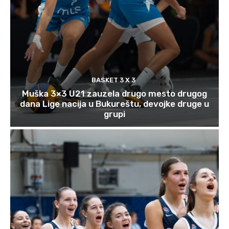
BASKET 3 X 3
Muška 3×3 U21 zauzela drugo mesto drugog
dana Lige nacija u Bukureštu, devojke druge u
grupi