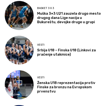
BASKET 3 X 3
Muška 3×3 U21 zauzela drugo mesto
drugog dana Lige nacija u
Bukureštu, devojke druge u grupi
VESTI
Srbija U18 – Finska U18 (Linkovi za
praćenje utakmice)
VESTI
Ženska U18 reprezentacija protiv
Finske za bronzu na Evropskom
prvenstvu