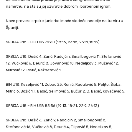
nametnu, na šta su joj uzvratile dobrom i borbenom igrom.
Nove provere srpske juniorke imaće sledeće nedelje na turniru u
Španiji.
SRBIJA U18 – BIH U18 79:60 (18:16, 23:18, 23:11, 15:15)
SRBIJA U18: Dešić 4, Zarić, Radojčin, Smailbegović 11, Stefanović
12, Vučković 6, Deurić 8, Jovanović 10, Nedeljkov 3, Mužević 12,
Mitrović 12, Ristić, Ražnatović 1.
BIH U18: Keseljević 11, Zubac 25, Runić, Radulović 5, Peljto, Šipka,
Mitrić 6, Božić 1, I. Babić, Selimović 5, Bučur 2, D. Babić, Kovačević 5.
SRBIJA U18 – BIH U18 85:56 (19:13, 18:21, 22:9, 26:13)
SRBIJA U18: Dešić 6, Zarić 9, Radojčin 2, Smailbegović 8,
Stefanović 16, Vučković 8, Deurić 4, Filipović 5, Nedeljkov 5,