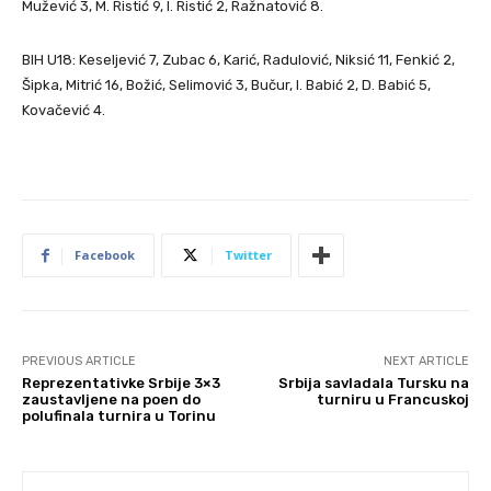
Mužević 3, M. Ristić 9, I. Ristić 2, Ražnatović 8.
BIH U18: Keseljević 7, Zubac 6, Karić, Radulović, Niksić 11, Fenkić 2,
Šipka, Mitrić 16, Božić, Selimović 3, Bučur, I. Babić 2, D. Babić 5,
Kovačević 4.
Facebook
Twitter
PREVIOUS ARTICLE
NEXT ARTICLE
Reprezentativke Srbije 3×3
Srbija savladala Tursku na
zaustavljene na poen do
turniru u Francuskoj
polufinala turnira u Torinu