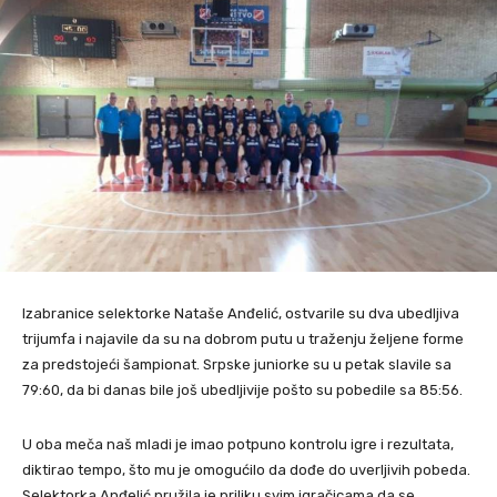
Izabranice selektorke Nataše Anđelić, ostvarile su dva ubedljiva
trijumfa i najavile da su na dobrom putu u traženju željene forme
za predstojeći šampionat. Srpske juniorke su u petak slavile sa
79:60, da bi danas bile još ubedljivije pošto su pobedile sa 85:56.
U oba meča naš mladi je imao potpuno kontrolu igre i rezultata,
diktirao tempo, što mu je omogućilo da dođe do uverljivih pobeda.
Selektorka Anđelić pružila je priliku svim igračicama da se