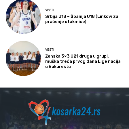
VESTI
Srbija U18 – Španija U18 (Linkovi za
praćenje utakmice)
VESTI
Ženska 3×3 U21 druga u grupi,
muška treća prvog dana Lige nacija
u Bukureštu