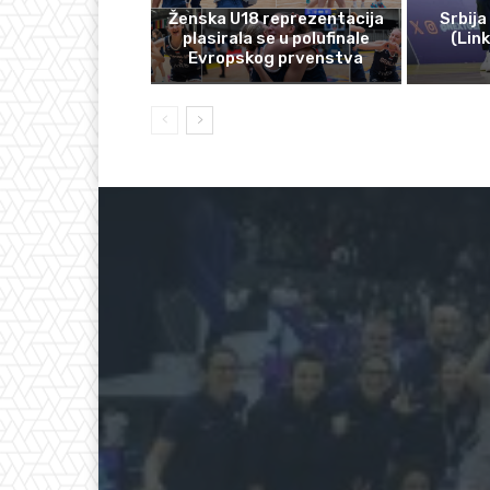
Ženska U18 reprezentacija
Srbija
plasirala se u polufinale
(Lin
Evropskog prvenstva