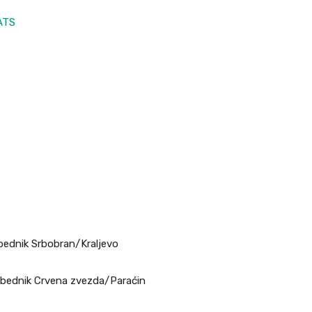
ATS
bednik Srbobran/Kraljevo
obednik Crvena zvezda/Paraćin