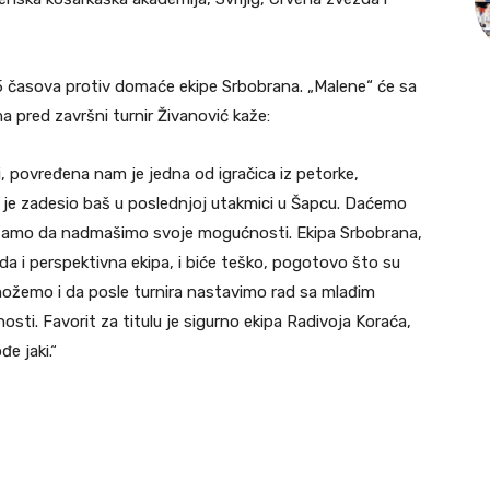
 15 časova protiv domaće ekipe Srbobrana. „Malene“ će sa
a pred završni turnir Živanović kaže:
i, povređena nam je jedna od igračica iz petorke,
nas je zadesio baš u poslednjoj utakmici u Šapcu. Daćemo
ušamo da nadmašimo svoje mogućnosti. Ekipa Srbobrana,
ada i perspektivna ekipa, i biće teško, pogotovo što su
možemo i da posle turnira nastavimo rad sa mlađim
nosti. Favorit za titulu je sigurno ekipa Radivoja Koraća,
đe jaki.“