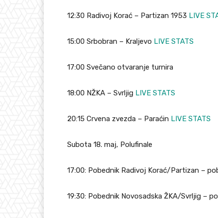
12:30 Radivoj Korać – Partizan 1953
LIVE ST
15:00 Srbobran – Kraljevo
LIVE STATS
17:00 Svečano otvaranje turnira
18:00 NŽKA – Svrljig
LIVE STATS
20:15 Crvena zvezda – Paraćin
LIVE STATS
Subota 18. maj, Polufinale
17:00: Pobednik Radivoj Korać/Partizan – po
19:30: Pobednik Novosadska ŽKA/Svrljig – p