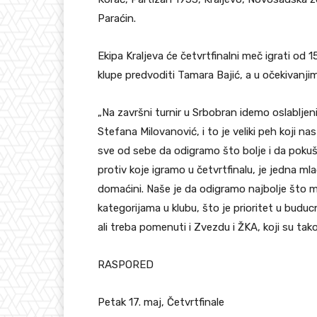
Paraćin.
Ekipa Kraljeva će četvrtfinalni meč igrati od
klupe predvoditi Tamara Bajić, a u očekivanjim
„Na završni turnir u Srbobran idemo oslabljen
Stefana Milovanović, i to je veliki peh koji 
sve od sebe da odigramo što bolje i da pok
protiv koje igramo u četvrtfinalu, je jedna ml
domaćini. Naše je da odigramo najbolje što 
kategorijama u klubu, što je prioritet u buduc
ali treba pomenuti i Zvezdu i ŽKA, koji su tako
RASPORED
Petak 17. maj, Četvrtfinale