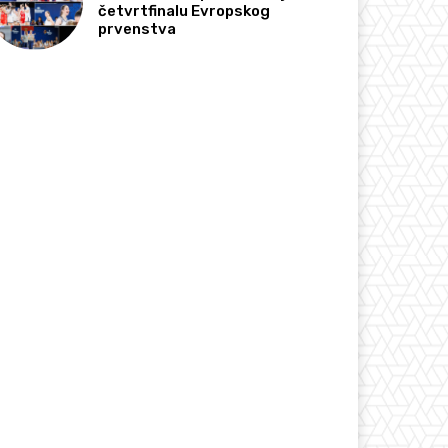
četvrtfinalu Evropskog
prvenstva