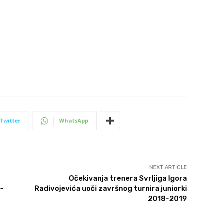
Twitter
WhatsApp
NEXT ARTICLE
Očekivanja trenera Svrljiga Igora
-
Radivojevića uoči završnog turnira juniorki
2018-2019