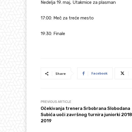
Nedelja 19. maj, Utakmice za plasman
17:00: Meč za treće mesto
19:30: Finale
Facebook
Share
PREVIOUS ARTICLE
Očekivanja trenera Srbobrana Slobodana
Subića uoči završnog turnira juniorki 2018
2019