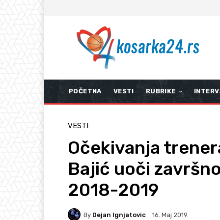
POČETNA
VESTI
RUBRIKE
INTERV
VESTI
Očekivanja trener
Bajić uoči završno
2018-2019
By
Dejan Ignjatovic
16. Мај 2019.