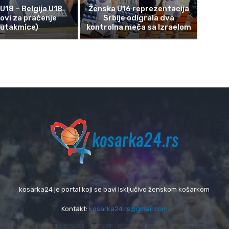
 U18 – Belgija U18
Ženska U16 reprezentacija
kovi za praćenje
Srbije odigrala dva
utakmice)
kontrolna meča sa Izraelom
kosarka24 je portal koji se bavi isključivo ženskom košarkom
Kontakt:
kosarka24.rs@gmail.com