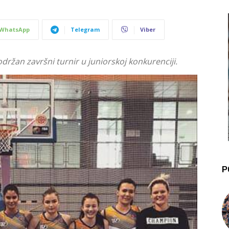
WhatsApp
Telegram
Viber
držan završni turnir u juniorskoj konkurenciji.
P