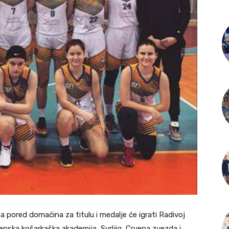
a pored domaćina za titulu i medalje će igrati Radivoj
enska košarkaška akademija, Svrljig, Crvena zvezda i