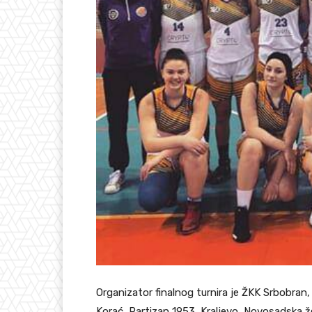
Organizator finalnog turnira je ŽKK Srbobran, 
Korać, Partizan 1953, Kraljevo, Novosadska ž