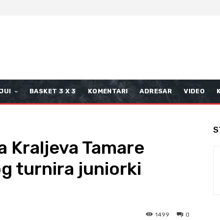
JUI
BASKET 3 X 3
KOMENTARI
ADRESAR
VIDEO
S
a Kraljeva Tamare
g turnira juniorki
1499
0