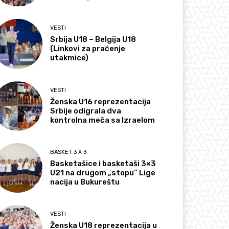
VESTI
Srbija U18 – Belgija U18
(Linkovi za praćenje
utakmice)
VESTI
Ženska U16 reprezentacija
Srbije odigrala dva
kontrolna meča sa Izraelom
BASKET 3 X 3
Basketašice i basketaši 3×3
U21 na drugom „stopu“ Lige
nacija u Bukureštu
VESTI
Ženska U18 reprezentacija u