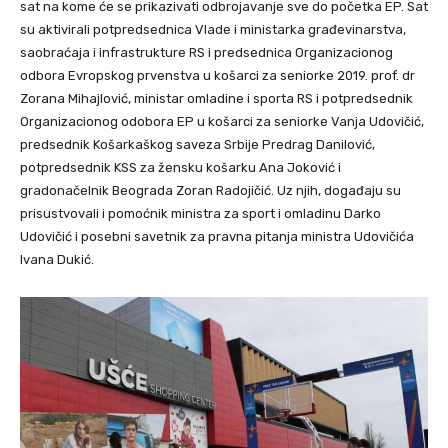
sat na kome će se prikazivati odbrojavanje sve do početka EP. Sat
su aktivirali potpredsednica Vlade i ministarka građevinarstva,
saobraćaja i infrastrukture RS i predsednica Organizacionog
odbora Evropskog prvenstva u košarci za seniorke 2019. prof. dr
Zorana Mihajlović, ministar omladine i sporta RS i potpredsednik
Organizacionog odobora EP u košarci za seniorke Vanja Udovičić,
predsednik Košarkaškog saveza Srbije Predrag Danilović,
potpredsednik KSS za žensku košarku Ana Joković i
gradonačelnik Beograda Zoran Radojičić. Uz njih, događaju su
prisustvovali i pomoćnik ministra za sport i omladinu Darko
Udovičić i posebni savetnik za pravna pitanja ministra Udovičića
Ivana Dukić.