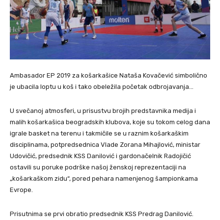
Ambasador EP 2019 za košarkašice Nataša Kovačević simbolično
je ubacila loptu u koš i tako obeležila početak odbrojavanja…
U svečanoj atmosferi, u prisustvu brojih predstavnika medija i
malih košarkašica beogradskih klubova, koje su tokom celog dana
igrale basket na terenu i takmičile se u raznim košarkaškim
disciplinama, potpredsednica Vlade Zorana Mihajlović, ministar
Udovičić, predsednik KSS Danilović i gardonačelnik Radojičić
ostavili su poruke podrške našoj ženskoj reprezentaciji na
„košarkaškom zidu“, pored pehara namenjenog šampionkama
Evrope.
Prisutnima se prvi obratio predsednik KSS Predrag Danilović.