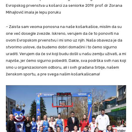
Evropskog prvenstva u košarci za seniorke 2019. prof. dr Zorana
Mihajlović imala je lepu poruku
– Zaista sam veoma ponosna na naše košarkašice, mislim da su
one već dosegle zvezde. Iskreno, verujem da će to ponoviti na
ovom Evropskom prvenstvu i mi smo uz njih. Naša obaveza je da
stvorimo uslove, da budemo dobri domaćini i to ćemo sigurno
uraditi. Verujem da će svi koji budu došli u našu zemlju uživati, a mi
najviše, jer ćemo sigurno pobediti. Dakle, sva podrška svih nas koji
smo u organizacionom odboru, ali i svih građana Srbije, našem
ženskom sportu, a pre svega našim košarkašicama!