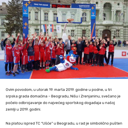
Ovim povodom, u utorak 19. marta 2019. godine u podne, u tri
srpska grada domaćina – Beogradu, Nišu i Zrenjaninu, svečano je
počelo odbrojavanje do najvećeg sportskog događaja u našoj
zemlji u 2019. godini.
Na platou ispred TC “Ušće” u Beogradu, u rad je simbolično pušten