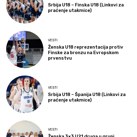
Srbija U18 – Finska U18 (Linkovi za
praćenje utakmice)
VESTI
Ženska U18 reprezentacija protiv
Finske za bronzu na Evropskom
prvenstvu
VESTI
Srbija U18 – Španija U18 (Linkovi za
praćenje utakmice)
VESTI
Ženska 3×3 U21 druga u grupi,