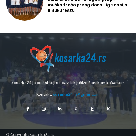
muška treća prvog dana Lige nacija
u Bukureštu
kosarka24 je portal koji se bavi isključivo ženskom košarkom
Kontakt:
kosarka24.rs@gmail.com
© Copyright kosarka24.rs