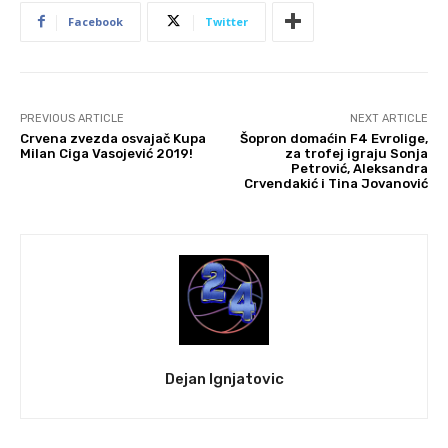
Facebook
Twitter
PREVIOUS ARTICLE
NEXT ARTICLE
Crvena zvezda osvajač Kupa
Šopron domaćin F4 Evrolige,
Milan Ciga Vasojević 2019!
za trofej igraju Sonja
Petrović, Aleksandra
Crvendakić i Tina Jovanović
Dejan Ignjatovic