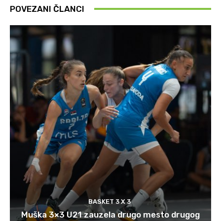
POVEZANI ČLANCI
BASKET 3 X 3
Muška 3×3 U21 zauzela drugo mesto drugog