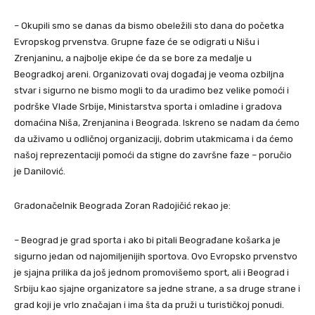
– Okupili smo se danas da bismo obeležili sto dana do početka
Evropskog prvenstva. Grupne faze će se odigrati u Nišu i
Zrenjaninu, a najbolje ekipe će da se bore za medalje u
Beogradkoj areni. Organizovati ovaj događaj je veoma ozbiljna
stvar i sigurno ne bismo mogli to da uradimo bez velike pomoći i
podrške Vlade Srbije, Ministarstva sporta i omladine i gradova
domaćina Niša, Zrenjanina i Beograda. Iskreno se nadam da ćemo
da uživamo u odličnoj organizaciji, dobrim utakmicama i da ćemo
našoj reprezentaciji pomoći da stigne do završne faze – poručio
je Danilović.
Gradonačelnik Beograda Zoran Radojičić rekao je:
– Beograd je grad sporta i ako bi pitali Beograđane košarka je
sigurno jedan od najomiljenijih sportova. Ovo Evropsko prvenstvo
je sjajna prilika da još jednom promovišemo sport, ali i Beograd i
Srbiju kao sjajne organizatore sa jedne strane, a sa druge strane i
grad koji je vrlo značajan i ima šta da pruži u turističkoj ponudi.