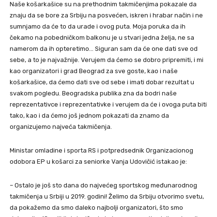
Naše košarkašice su na prethodnim takmičenjima pokazale da
znaju da se bore za Srbiju na posvećen, iskren i hrabar način i ne
sumnjamo da će to da urade i ovog puta. Moja poruka da ih
čekamo na pobedničkom balkonu je u stvari jedna želja, ne sa
namerom da ih opteretimo… Siguran sam da će one dati sve od
sebe, a to je najvažnije. Verujem da ćemo se dobro pripremiti, i mi
kao organizatori i grad Beograd za sve goste, kao i naše
košarkašice, da ćemo dati sve od sebe i imati dobar rezultat u
svakom pogledu. Beogradska publika zna da bodri naše
reprezentativce i reprezentativke i verujem da će i ovoga puta biti
tako, kao i da ćemo još jednom pokazati da znamo da
organizujemo najveća takmičenja.
Ministar omladine i sporta RS i potpredsednik Organizacionog
odobora EP u košarci za seniorke Vanja Udovičić istakao je:
– Ostalo je još sto dana do najvećeg sportskog međunarodnog
takmičenja u Srbiji u 2019. godini! Želimo da Srbiju otvorimo svetu,
da pokažemo da smo daleko najbolji organizatori, što smo