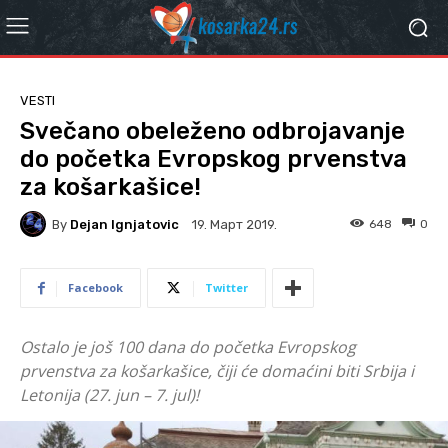
VESTI
Svečano obeleženo odbrojavanje
do početka Evropskog prvenstva
za košarkašice!
By
Dejan Ignjatovic
648
0
19. Март 2019.
Facebook
Twitter
Ostalo je još 100 dana do početka Evropskog
prvenstva za košarkašice, čiji će domaćini biti Srbija i
Letonija (27. jun – 7. jul)!