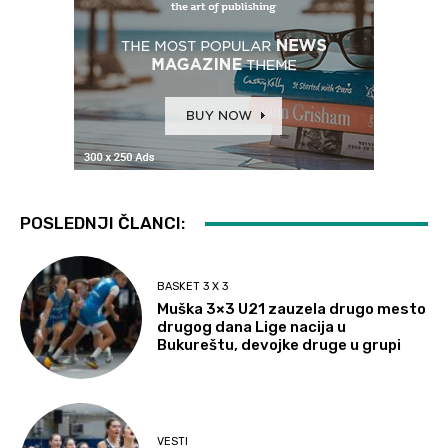
POSLEDNJI ČLANCI:
BASKET 3 X 3
Muška 3×3 U21 zauzela drugo mesto
drugog dana Lige nacija u
Bukureštu, devojke druge u grupi
VESTI