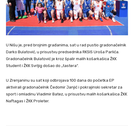
U Nišu je, pred brojnim građanima, sat u rad pustio gradonačelnik
Darko Bulatović, u prisustvu predsednika RKSIS Uroša Parlića.
Gradonačelnik Bulatović je kroz špalir malih košarkašica ŽKK
Student i ŽKK Svrljig došao do „tastera“.
U Zrenjaninu su sat koji odbrojava 100 dana do početka EP
aktivirali gradonačelnik Čedomir Janjić i pokrajinski sekretar za
sport i omladinu Vladimir Batez, u prisustvu malih košarkašica ŽKK
Naftagas i ŽKK Proleter.