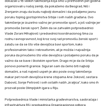
dokazali u 18 velikih takmičenja koja smo u prethodnih pet godina
organizovali u našoj zemlji, da pokažemo da Beograd, Niš i
Zrenjanin znaju da budu najbolji domaćini i da pošaljemo jasnu
poruku toplog gostoprimstva Srbije i svih naših građana. Ovo
takmičenje je izuzetno važno jer promoviše sport, a još važnije jer
promoviše ženski sport. Želim da se zahvalim potpredsednici
Vlade Zorani Mihajlović i predsednici koordinacionog tima za
rodnu ravnopravnost, koji kroz svoj rad promovišu ženski sport i
zalažu se da se što više devojčica bavi sportom, kako
profesionalnim tako i rekreativnim, ali je možda i najvažnija
poruka da privučemo što više devojčica i pošaljemo poruku da je
važno da se bave i školskim sportom. Drago mi je da će Srbija
ponovo pomeriti granice. Siguran sam da ćemo biti najbolji
domaćini, a naš najveći uspeh je ako posle ovog takmičenja
makar pet novih devojčica krene stopama Ane Joković, sestara
Dabović, Sonje Petrović i svih ostalih naših „kraljica“, kako smo ih
prozvali posle Olimpijskih igara u Riju.
Potpredsednica Vlade i ministarka građevinarstva, saobraćaja i
infrastrukture RS i predsednica Organizacionog odbora